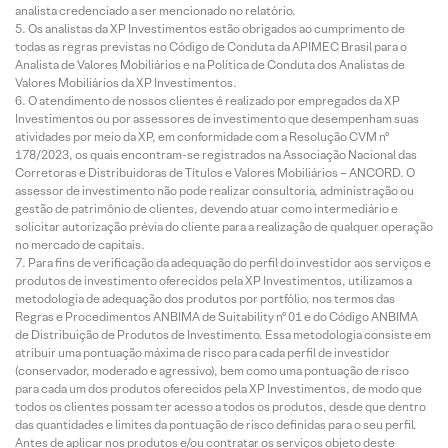
analista credenciado a ser mencionado no relatório.
Os analistas da XP Investimentos estão obrigados ao cumprimento de
todas as regras previstas no Código de Conduta da APIMEC Brasil para o
Analista de Valores Mobiliários e na Política de Conduta dos Analistas de
Valores Mobiliários da XP Investimentos.
O atendimento de nossos clientes é realizado por empregados da XP
Investimentos ou por assessores de investimento que desempenham suas
atividades por meio da XP, em conformidade com a Resolução CVM nº
178/2023, os quais encontram-se registrados na Associação Nacional das
Corretoras e Distribuidoras de Títulos e Valores Mobiliários – ANCORD. O
assessor de investimento não pode realizar consultoria, administração ou
gestão de patrimônio de clientes, devendo atuar como intermediário e
solicitar autorização prévia do cliente para a realização de qualquer operação
no mercado de capitais.
Para fins de verificação da adequação do perfil do investidor aos serviços e
produtos de investimento oferecidos pela XP Investimentos, utilizamos a
metodologia de adequação dos produtos por portfólio, nos termos das
Regras e Procedimentos ANBIMA de Suitability nº 01 e do Código ANBIMA
de Distribuição de Produtos de Investimento. Essa metodologia consiste em
atribuir uma pontuação máxima de risco para cada perfil de investidor
(conservador, moderado e agressivo), bem como uma pontuação de risco
para cada um dos produtos oferecidos pela XP Investimentos, de modo que
todos os clientes possam ter acesso a todos os produtos, desde que dentro
das quantidades e limites da pontuação de risco definidas para o seu perfil.
Antes de aplicar nos produtos e/ou contratar os serviços objeto deste