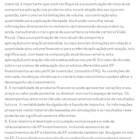
material, é importante que você verifique se a sua pontuação de risco atual
comporta a aplicação nos produtos e/ou a contratação dos serviços em
questão, bem como se há limitações de volume, concentração e/ou
quantidade para a aplicação desejada. Você pode consultar essas
informações diretamente no momento da transmissão da sua ordem ou,
ainda, consultando o risco geral da sua carteira na tela de carteira (Visão
Risco). Caso a sua pontuação de risco atual não comporte a
aplicação/contratação pretendida, ou caso existam limitações em relação à
quantidade e/ou volume financeiro para a referida aplicação/contratação, isto
significa que, com base na composição atual da sua carteira, esta
aplicação/contratação não está adequada ao seu perfil. Em caso de dúvidas
sobre o processo de adequação dos produtos oferecidos pela XP
Investimentos ao seu perfil de investidor, consulte o FAQ. As condições de
mercado, mudanças climáticas e o cenário macroeconômico podem afetar o
desempenho do investimento.
A rentabilidade de produtos financeiros pode apresentar variações e seu
preço ou valor pode aumentar ou diminuir num curto espaço de tempo. Os
desempenhos anteriores não são necessariamente indicativos de resultados
futuros. A rentabilidade divulgada não é líquida de impostos. As informações
presentes neste material são baseadas em simulações e os resultados reais
poderão ser significativamente diferentes.
Este relatório é destinado à circulação exclusiva para a rede de
relacionamento da XP Investimentos, incluindo assessores de
investimentos da XP e clientes da XP, podendo também ser divulgado no site
da XP. Fica proibida sua reprodução ou redistribuição para qualquer pessoa,