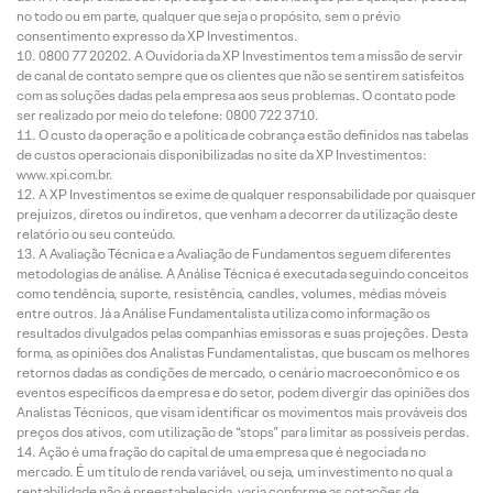
no todo ou em parte, qualquer que seja o propósito, sem o prévio
consentimento expresso da XP Investimentos.
0800 77 20202. A Ouvidoria da XP Investimentos tem a missão de servir
de canal de contato sempre que os clientes que não se sentirem satisfeitos
com as soluções dadas pela empresa aos seus problemas. O contato pode
ser realizado por meio do telefone: 0800 722 3710.
O custo da operação e a política de cobrança estão definidos nas tabelas
de custos operacionais disponibilizadas no site da XP Investimentos:
www.xpi.com.br.
A XP Investimentos se exime de qualquer responsabilidade por quaisquer
prejuízos, diretos ou indiretos, que venham a decorrer da utilização deste
relatório ou seu conteúdo.
A Avaliação Técnica e a Avaliação de Fundamentos seguem diferentes
metodologias de análise. A Análise Técnica é executada seguindo conceitos
como tendência, suporte, resistência, candles, volumes, médias móveis
entre outros. Já a Análise Fundamentalista utiliza como informação os
resultados divulgados pelas companhias emissoras e suas projeções. Desta
forma, as opiniões dos Analistas Fundamentalistas, que buscam os melhores
retornos dadas as condições de mercado, o cenário macroeconômico e os
eventos específicos da empresa e do setor, podem divergir das opiniões dos
Analistas Técnicos, que visam identificar os movimentos mais prováveis dos
preços dos ativos, com utilização de “stops” para limitar as possíveis perdas.
Ação é uma fração do capital de uma empresa que é negociada no
mercado. É um título de renda variável, ou seja, um investimento no qual a
rentabilidade não é preestabelecida, varia conforme as cotações de