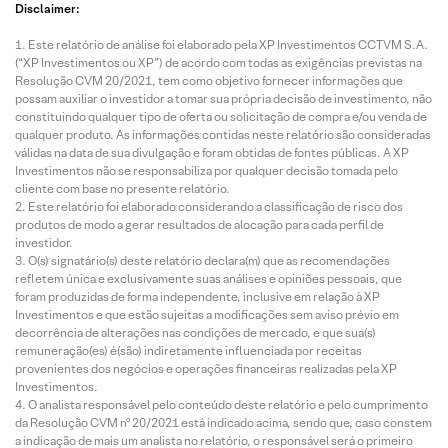
Disclaimer:
Este relatório de análise foi elaborado pela XP Investimentos CCTVM S.A.
(“XP Investimentos ou XP”) de acordo com todas as exigências previstas na
Resolução CVM 20/2021, tem como objetivo fornecer informações que
possam auxiliar o investidor a tomar sua própria decisão de investimento, não
constituindo qualquer tipo de oferta ou solicitação de compra e/ou venda de
qualquer produto. As informações contidas neste relatório são consideradas
válidas na data de sua divulgação e foram obtidas de fontes públicas. A XP
Investimentos não se responsabiliza por qualquer decisão tomada pelo
cliente com base no presente relatório.
Este relatório foi elaborado considerando a classificação de risco dos
produtos de modo a gerar resultados de alocação para cada perfil de
investidor.
O(s) signatário(s) deste relatório declara(m) que as recomendações
refletem única e exclusivamente suas análises e opiniões pessoais, que
foram produzidas de forma independente, inclusive em relação à XP
Investimentos e que estão sujeitas a modificações sem aviso prévio em
decorrência de alterações nas condições de mercado, e que sua(s)
remuneração(es) é(são) indiretamente influenciada por receitas
provenientes dos negócios e operações financeiras realizadas pela XP
Investimentos.
O analista responsável pelo conteúdo deste relatório e pelo cumprimento
da Resolução CVM nº 20/2021 está indicado acima, sendo que, caso constem
a indicação de mais um analista no relatório, o responsável será o primeiro