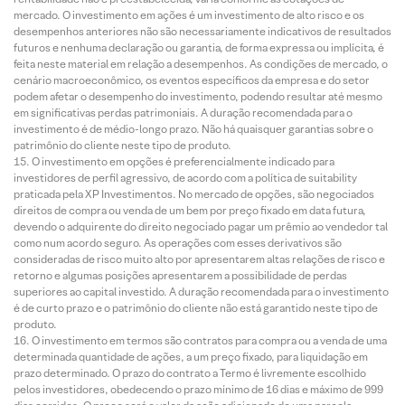
mercado. O investimento em ações é um investimento de alto risco e os
desempenhos anteriores não são necessariamente indicativos de resultados
futuros e nenhuma declaração ou garantia, de forma expressa ou implícita, é
feita neste material em relação a desempenhos. As condições de mercado, o
cenário macroeconômico, os eventos específicos da empresa e do setor
podem afetar o desempenho do investimento, podendo resultar até mesmo
em significativas perdas patrimoniais. A duração recomendada para o
investimento é de médio-longo prazo. Não há quaisquer garantias sobre o
patrimônio do cliente neste tipo de produto.
O investimento em opções é preferencialmente indicado para
investidores de perfil agressivo, de acordo com a política de suitability
praticada pela XP Investimentos. No mercado de opções, são negociados
direitos de compra ou venda de um bem por preço fixado em data futura,
devendo o adquirente do direito negociado pagar um prêmio ao vendedor tal
como num acordo seguro. As operações com esses derivativos são
consideradas de risco muito alto por apresentarem altas relações de risco e
retorno e algumas posições apresentarem a possibilidade de perdas
superiores ao capital investido. A duração recomendada para o investimento
é de curto prazo e o patrimônio do cliente não está garantido neste tipo de
produto.
O investimento em termos são contratos para compra ou a venda de uma
determinada quantidade de ações, a um preço fixado, para liquidação em
prazo determinado. O prazo do contrato a Termo é livremente escolhido
pelos investidores, obedecendo o prazo mínimo de 16 dias e máximo de 999