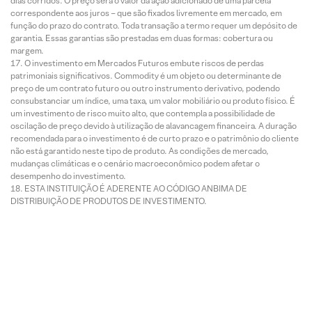
dias corridos. O preço será o valor da ação adicionado de uma parcela
correspondente aos juros – que são fixados livremente em mercado, em
função do prazo do contrato. Toda transação a termo requer um depósito de
garantia. Essas garantias são prestadas em duas formas: cobertura ou
margem.
O investimento em Mercados Futuros embute riscos de perdas
patrimoniais significativos. Commodity é um objeto ou determinante de
preço de um contrato futuro ou outro instrumento derivativo, podendo
consubstanciar um índice, uma taxa, um valor mobiliário ou produto físico. É
um investimento de risco muito alto, que contempla a possibilidade de
oscilação de preço devido à utilização de alavancagem financeira. A duração
recomendada para o investimento é de curto prazo e o patrimônio do cliente
não está garantido neste tipo de produto. As condições de mercado,
mudanças climáticas e o cenário macroeconômico podem afetar o
desempenho do investimento.
ESTA INSTITUIÇÃO É ADERENTE AO CÓDIGO ANBIMA DE
DISTRIBUIÇÃO DE PRODUTOS DE INVESTIMENTO.