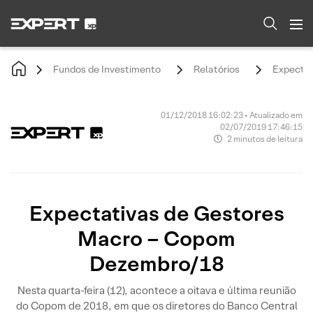
Fundos de Investimento
Relatórios
Expectat
01/12/2018 16:02:23 • Atualizado em
02/07/2019 17:46:15
2 minutos de leitura
Expectativas de Gestores
Macro – Copom
Dezembro/18
Nesta quarta-feira (12), acontece a oitava e última reunião
do Copom de 2018, em que os diretores do Banco Central