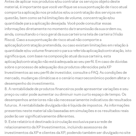
Antes de aplicar nos produtos e/ou contratar os serviços objeto deste
material, é importante que você verifique se a sua pontuação de risco atual
comporta a aplicação nos produtos e/ou a contratação dos serviços em
questão, bem como se há limitações de volume, concentração e/ou
quantidade para a aplicação desejada. Você pode consultar essas
informações diretamente no momento da transmissão da sua ordem ou,
ainda, consultando o risco geral da sua carteira na tela de carteira (Visão
Risco). Caso a sua pontuação de risco atual não comporte a
aplicação/contratação pretendida, ou caso existam limitações em relação à
quantidade e/ou volume financeiro para a referida aplicação/contratação, isto
significa que, com base na composição atual da sua carteira, esta
aplicação/contratação não está adequada ao seu perfil. Em caso de dúvidas
sobre o processo de adequação dos produtos oferecidos pela XP
Investimentos ao seu perfil de investidor, consulte o FAQ. As condições de
mercado, mudanças climáticas e o cenário macroeconômico podem afetar o
desempenho do investimento.
A rentabilidade de produtos financeiros pode apresentar variações e seu
preço ou valor pode aumentar ou diminuir num curto espaço de tempo. Os
desempenhos anteriores não são necessariamente indicativos de resultados
futuros. A rentabilidade divulgada não é líquida de impostos. As informações
presentes neste material são baseadas em simulações e os resultados reais
poderão ser significativamente diferentes.
Este relatório é destinado à circulação exclusiva para a rede de
relacionamento da XP Investimentos, incluindo assessores de
investimentos da XP e clientes da XP, podendo também ser divulgado no site