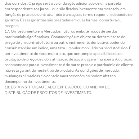
dias corridos. O preço será o valor da ação adicionado de uma parcela
correspondente aos juros – que são fixados livremente em mercado, em
função do prazo do contrato. Toda transação a termo requer um depósito de
garantia. Essas garantias são prestadas em duas formas: cobertura ou
margem.
O investimento em Mercados Futuros embute riscos de perdas
patrimoniais significativos. Commodity é um objeto ou determinante de
preço de um contrato futuro ou outro instrumento derivativo, podendo
consubstanciar um índice, uma taxa, um valor mobiliário ou produto físico. É
um investimento de risco muito alto, que contempla a possibilidade de
oscilação de preço devido à utilização de alavancagem financeira. A duração
recomendada para o investimento é de curto prazo e o patrimônio do cliente
não está garantido neste tipo de produto. As condições de mercado,
mudanças climáticas e o cenário macroeconômico podem afetar o
desempenho do investimento.
ESTA INSTITUIÇÃO É ADERENTE AO CÓDIGO ANBIMA DE
DISTRIBUIÇÃO DE PRODUTOS DE INVESTIMENTO.