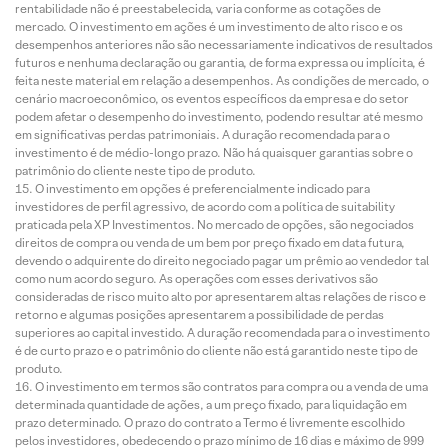
rentabilidade não é preestabelecida, varia conforme as cotações de
mercado. O investimento em ações é um investimento de alto risco e os
desempenhos anteriores não são necessariamente indicativos de resultados
futuros e nenhuma declaração ou garantia, de forma expressa ou implícita, é
feita neste material em relação a desempenhos. As condições de mercado, o
cenário macroeconômico, os eventos específicos da empresa e do setor
podem afetar o desempenho do investimento, podendo resultar até mesmo
em significativas perdas patrimoniais. A duração recomendada para o
investimento é de médio-longo prazo. Não há quaisquer garantias sobre o
patrimônio do cliente neste tipo de produto.
O investimento em opções é preferencialmente indicado para
investidores de perfil agressivo, de acordo com a política de suitability
praticada pela XP Investimentos. No mercado de opções, são negociados
direitos de compra ou venda de um bem por preço fixado em data futura,
devendo o adquirente do direito negociado pagar um prêmio ao vendedor tal
como num acordo seguro. As operações com esses derivativos são
consideradas de risco muito alto por apresentarem altas relações de risco e
retorno e algumas posições apresentarem a possibilidade de perdas
superiores ao capital investido. A duração recomendada para o investimento
é de curto prazo e o patrimônio do cliente não está garantido neste tipo de
produto.
O investimento em termos são contratos para compra ou a venda de uma
determinada quantidade de ações, a um preço fixado, para liquidação em
prazo determinado. O prazo do contrato a Termo é livremente escolhido
pelos investidores, obedecendo o prazo mínimo de 16 dias e máximo de 999