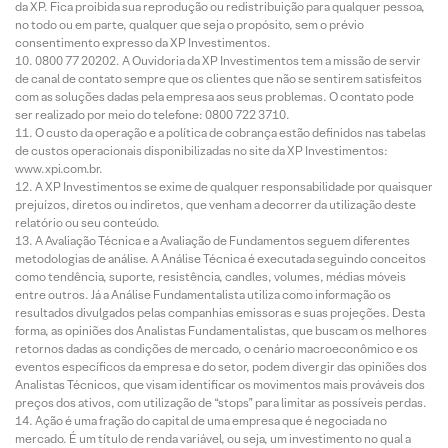
da XP. Fica proibida sua reprodução ou redistribuição para qualquer pessoa,
no todo ou em parte, qualquer que seja o propósito, sem o prévio
consentimento expresso da XP Investimentos.
0800 77 20202. A Ouvidoria da XP Investimentos tem a missão de servir
de canal de contato sempre que os clientes que não se sentirem satisfeitos
com as soluções dadas pela empresa aos seus problemas. O contato pode
ser realizado por meio do telefone: 0800 722 3710.
O custo da operação e a política de cobrança estão definidos nas tabelas
de custos operacionais disponibilizadas no site da XP Investimentos:
www.xpi.com.br.
A XP Investimentos se exime de qualquer responsabilidade por quaisquer
prejuízos, diretos ou indiretos, que venham a decorrer da utilização deste
relatório ou seu conteúdo.
A Avaliação Técnica e a Avaliação de Fundamentos seguem diferentes
metodologias de análise. A Análise Técnica é executada seguindo conceitos
como tendência, suporte, resistência, candles, volumes, médias móveis
entre outros. Já a Análise Fundamentalista utiliza como informação os
resultados divulgados pelas companhias emissoras e suas projeções. Desta
forma, as opiniões dos Analistas Fundamentalistas, que buscam os melhores
retornos dadas as condições de mercado, o cenário macroeconômico e os
eventos específicos da empresa e do setor, podem divergir das opiniões dos
Analistas Técnicos, que visam identificar os movimentos mais prováveis dos
preços dos ativos, com utilização de “stops” para limitar as possíveis perdas.
Ação é uma fração do capital de uma empresa que é negociada no
mercado. É um título de renda variável, ou seja, um investimento no qual a