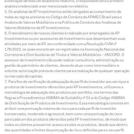
a indicação de mais um analista no relatório, o responsável será o primeiro
analista credenciado a ser mencionado no relatório.
Os analistas da XP Investimentos estão obrigados ao cumprimento de
todas as regras previstas no Código de Conduta da APIMEC Brasil para o
Analista de Valores Mobiliários e na Política de Conduta dos Analistas de
Valores Mobiliários da XP Investimentos.
O atendimento de nossos clientes é realizado por empregados da XP
Investimentos ou por assessores de investimento que desempenham suas
atividades por meio da XP, em conformidade com a Resolução CVM nº
178/2023, os quais encontram-se registrados na Associação Nacional das
Corretoras e Distribuidoras de Títulos e Valores Mobiliários – ANCORD. O
assessor de investimento não pode realizar consultoria, administração ou
gestão de patrimônio de clientes, devendo atuar como intermediário e
solicitar autorização prévia do cliente para a realização de qualquer operação
no mercado de capitais.
Para fins de verificação da adequação do perfil do investidor aos serviços e
produtos de investimento oferecidos pela XP Investimentos, utilizamos a
metodologia de adequação dos produtos por portfólio, nos termos das
Regras e Procedimentos ANBIMA de Suitability nº 01 e do Código ANBIMA
de Distribuição de Produtos de Investimento. Essa metodologia consiste em
atribuir uma pontuação máxima de risco para cada perfil de investidor
(conservador, moderado e agressivo), bem como uma pontuação de risco
para cada um dos produtos oferecidos pela XP Investimentos, de modo que
todos os clientes possam ter acesso a todos os produtos, desde que dentro
das quantidades e limites da pontuação de risco definidas para o seu perfil.