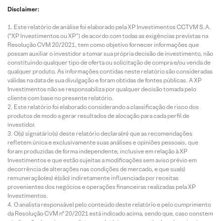
Disclaimer:
Este relatório de análise foi elaborado pela XP Investimentos CCTVM S.A.
(“XP Investimentos ou XP”) de acordo com todas as exigências previstas na
Resolução CVM 20/2021, tem como objetivo fornecer informações que
possam auxiliar o investidor a tomar sua própria decisão de investimento, não
constituindo qualquer tipo de oferta ou solicitação de compra e/ou venda de
qualquer produto. As informações contidas neste relatório são consideradas
válidas na data de sua divulgação e foram obtidas de fontes públicas. A XP
Investimentos não se responsabiliza por qualquer decisão tomada pelo
cliente com base no presente relatório.
Este relatório foi elaborado considerando a classificação de risco dos
produtos de modo a gerar resultados de alocação para cada perfil de
investidor.
O(s) signatário(s) deste relatório declara(m) que as recomendações
refletem única e exclusivamente suas análises e opiniões pessoais, que
foram produzidas de forma independente, inclusive em relação à XP
Investimentos e que estão sujeitas a modificações sem aviso prévio em
decorrência de alterações nas condições de mercado, e que sua(s)
remuneração(es) é(são) indiretamente influenciada por receitas
provenientes dos negócios e operações financeiras realizadas pela XP
Investimentos.
O analista responsável pelo conteúdo deste relatório e pelo cumprimento
da Resolução CVM nº 20/2021 está indicado acima, sendo que, caso constem