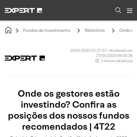
Fundos de Investimento
Relatórios
Onde os 
25/01/2023 15:27:57 • Atualizado em
27/01/2023 08:03:28
1 minuto de leitura
Onde os gestores estão
investindo? Confira as
posições dos nossos fundos
recomendados | 4T22