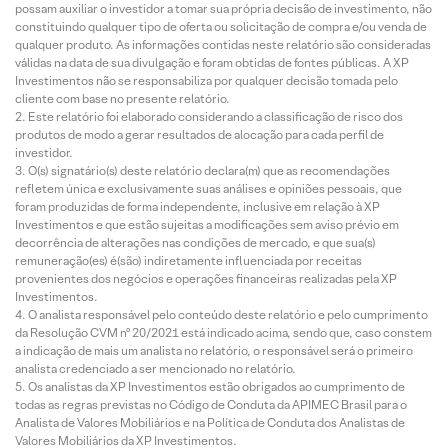
possam auxiliar o investidor a tomar sua própria decisão de investimento, não
constituindo qualquer tipo de oferta ou solicitação de compra e/ou venda de
qualquer produto. As informações contidas neste relatório são consideradas
válidas na data de sua divulgação e foram obtidas de fontes públicas. A XP
Investimentos não se responsabiliza por qualquer decisão tomada pelo
cliente com base no presente relatório.
Este relatório foi elaborado considerando a classificação de risco dos
produtos de modo a gerar resultados de alocação para cada perfil de
investidor.
O(s) signatário(s) deste relatório declara(m) que as recomendações
refletem única e exclusivamente suas análises e opiniões pessoais, que
foram produzidas de forma independente, inclusive em relação à XP
Investimentos e que estão sujeitas a modificações sem aviso prévio em
decorrência de alterações nas condições de mercado, e que sua(s)
remuneração(es) é(são) indiretamente influenciada por receitas
provenientes dos negócios e operações financeiras realizadas pela XP
Investimentos.
O analista responsável pelo conteúdo deste relatório e pelo cumprimento
da Resolução CVM nº 20/2021 está indicado acima, sendo que, caso constem
a indicação de mais um analista no relatório, o responsável será o primeiro
analista credenciado a ser mencionado no relatório.
Os analistas da XP Investimentos estão obrigados ao cumprimento de
todas as regras previstas no Código de Conduta da APIMEC Brasil para o
Analista de Valores Mobiliários e na Política de Conduta dos Analistas de
Valores Mobiliários da XP Investimentos.