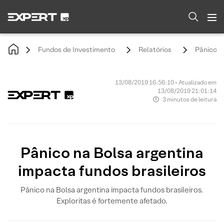
Fundos de Investimento
Relatórios
Pânico n
13/08/2019 16:56:10 • Atualizado em
13/08/2019 21:01:14
3 minutos de leitura
Pânico na Bolsa argentina
impacta fundos brasileiros
Pânico na Bolsa argentina impacta fundos brasileiros.
Exploritas é fortemente afetado.