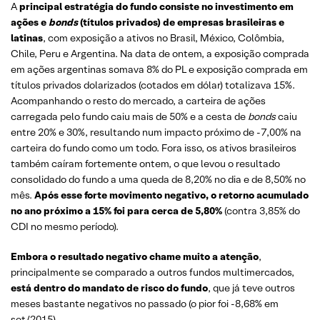
A
principal estratégia do fundo consiste no investimento em
ações e
bonds
(títulos privados) de empresas brasileiras e
latinas
, com exposição a ativos no Brasil, México, Colômbia,
Chile, Peru e Argentina. Na data de ontem, a exposição comprada
em ações argentinas somava 8% do PL e exposição comprada em
títulos privados dolarizados (cotados em dólar) totalizava 15%.
Acompanhando o resto do mercado, a carteira de ações
carregada pelo fundo caiu mais de 50% e a cesta de
bonds
caiu
entre 20% e 30%, resultando num impacto próximo de -7,00% na
carteira do fundo como um todo. Fora isso, os ativos brasileiros
também caíram fortemente ontem, o que levou o resultado
consolidado do fundo a uma queda de 8,20% no dia e de 8,50% no
mês.
Após esse forte movimento negativo, o retorno acumulado
no ano próximo a 15% foi para cerca de 5,80%
(contra 3,85% do
CDI no mesmo período).
Embora o resultado negativo chame muito a atenção
,
principalmente se comparado a outros fundos multimercados,
está dentro do mandato de risco do fundo
, que já teve outros
meses bastante negativos no passado (o pior foi -8,68% em
set/2015).