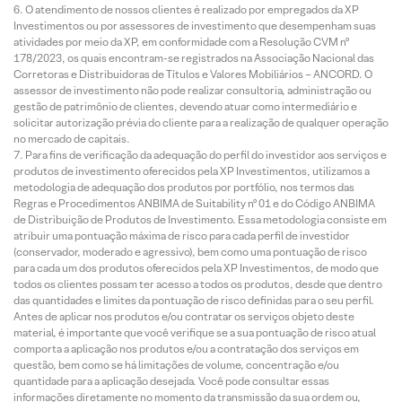
O atendimento de nossos clientes é realizado por empregados da XP
Investimentos ou por assessores de investimento que desempenham suas
atividades por meio da XP, em conformidade com a Resolução CVM nº
178/2023, os quais encontram-se registrados na Associação Nacional das
Corretoras e Distribuidoras de Títulos e Valores Mobiliários – ANCORD. O
assessor de investimento não pode realizar consultoria, administração ou
gestão de patrimônio de clientes, devendo atuar como intermediário e
solicitar autorização prévia do cliente para a realização de qualquer operação
no mercado de capitais.
Para fins de verificação da adequação do perfil do investidor aos serviços e
produtos de investimento oferecidos pela XP Investimentos, utilizamos a
metodologia de adequação dos produtos por portfólio, nos termos das
Regras e Procedimentos ANBIMA de Suitability nº 01 e do Código ANBIMA
de Distribuição de Produtos de Investimento. Essa metodologia consiste em
atribuir uma pontuação máxima de risco para cada perfil de investidor
(conservador, moderado e agressivo), bem como uma pontuação de risco
para cada um dos produtos oferecidos pela XP Investimentos, de modo que
todos os clientes possam ter acesso a todos os produtos, desde que dentro
das quantidades e limites da pontuação de risco definidas para o seu perfil.
Antes de aplicar nos produtos e/ou contratar os serviços objeto deste
material, é importante que você verifique se a sua pontuação de risco atual
comporta a aplicação nos produtos e/ou a contratação dos serviços em
questão, bem como se há limitações de volume, concentração e/ou
quantidade para a aplicação desejada. Você pode consultar essas
informações diretamente no momento da transmissão da sua ordem ou,