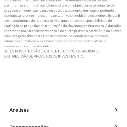
O investimento em Mercados Futuros embute riscos de perdas
patrimoniais significativos. Commodity é um objeto ou determinante de
preço de um contrato futuro ou outro instrumento derivativo, podendo
consubstanciar um índice, uma taxa, um valor mobiliário ou produto físico. É
um investimento de risco muito alto, que contempla a possibilidade de
oscilação de preço devido à utilização de alavancagem financeira. A duração
recomendada para o investimento é de curto prazo e o patrimônio do cliente
não está garantido neste tipo de produto. As condições de mercado,
mudanças climáticas e o cenário macroeconômico podem afetar o
desempenho do investimento.
ESTA INSTITUIÇÃO É ADERENTE AO CÓDIGO ANBIMA DE
DISTRIBUIÇÃO DE PRODUTOS DE INVESTIMENTO.
Análises
Recomendações