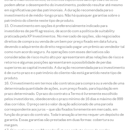
podem afetar o desempenho do investimento, podendo resultar até mesmo
em significativas perdas patrimoniais. A duração recomendada para o
investimento é de médio-longo prazo. Não há quaisquer garantias sobre o
patrimônio do cliente neste tipo de produto.
O investimento em opções é preferencialmente indicado para
investidores de perfil agressivo, de acordo com a política de suitability
praticada pela XP Investimentos. No mercado de opções, são negociados
direitos de compra ou venda de um bem por preço fixado em data futura,
devendo o adquirente do direito negociado pagar um prêmio ao vendedor tal
como num acordo seguro. As operações com esses derivativos são
consideradas de risco muito alto por apresentarem altas relações de risco e
retorno e algumas posições apresentarem a possibilidade de perdas
superiores ao capital investido. A duração recomendada para o investimento
é de curto prazo e o patrimônio do cliente não está garantido neste tipo de
produto.
O investimento em termos são contratos para compra ou a venda de uma
determinada quantidade de ações, a um preço fixado, para liquidação em
prazo determinado. O prazo do contrato a Termo é livremente escolhido
pelos investidores, obedecendo o prazo mínimo de 16 dias e máximo de 999
dias corridos. O preço será o valor da ação adicionado de uma parcela
correspondente aos juros – que são fixados livremente em mercado, em
função do prazo do contrato. Toda transação a termo requer um depósito de
garantia. Essas garantias são prestadas em duas formas: cobertura ou
margem.