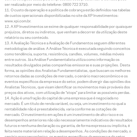
ser realizado por meio do telefone: 0800 722 3710.
O custo da operação e a política de cobrança estão definidos nas tabelas
de custos operacionais disponibilizadas no site da XP Investimentos:
www.xpi.com.br.
A XP Investimentos se exime de qualquer responsabilidade por quaisquer
prejuízos, diretos ou indiretos, que venham a decorrer da utilização deste
relatório ou seu conteúdo.
A Avaliação Técnica e a Avaliação de Fundamentos seguem diferentes
metodologias de análise. A Análise Técnica é executada seguindo conceitos
como tendência, suporte, resistência, candles, volumes, médias móveis
entre outros. Já a Análise Fundamentalista utiliza como informação os
resultados divulgados pelas companhias emissoras e suas projeções. Desta
forma, as opiniões dos Analistas Fundamentalistas, que buscam os melhores
retornos dadas as condições de mercado, o cenário macroeconômico e os
eventos específicos da empresa e do setor, podem divergir das opiniões dos
Analistas Técnicos, que visam identificar os movimentos mais prováveis dos
preços dos ativos, com utilização de “stops” para limitar as possíveis perdas.
Ação é uma fração do capital de uma empresa que é negociada no
mercado. É um título de renda variável, ou seja, um investimento no qual a
rentabilidade não é preestabelecida, varia conforme as cotações de
mercado. O investimento em ações é um investimento de alto risco e os
desempenhos anteriores não são necessariamente indicativos de resultados
futuros e nenhuma declaração ou garantia, de forma expressa ou implícita, é
feita neste material em relação a desempenhos. As condições de mercado, o
cenário macroeconômico, os eventos específicos da empresa e do setor