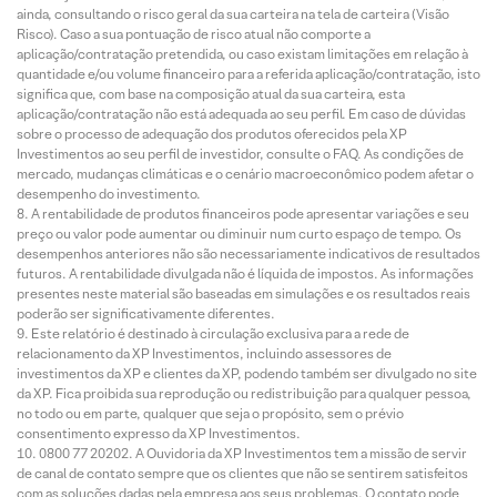
ainda, consultando o risco geral da sua carteira na tela de carteira (Visão
Risco). Caso a sua pontuação de risco atual não comporte a
aplicação/contratação pretendida, ou caso existam limitações em relação à
quantidade e/ou volume financeiro para a referida aplicação/contratação, isto
significa que, com base na composição atual da sua carteira, esta
aplicação/contratação não está adequada ao seu perfil. Em caso de dúvidas
sobre o processo de adequação dos produtos oferecidos pela XP
Investimentos ao seu perfil de investidor, consulte o FAQ. As condições de
mercado, mudanças climáticas e o cenário macroeconômico podem afetar o
desempenho do investimento.
A rentabilidade de produtos financeiros pode apresentar variações e seu
preço ou valor pode aumentar ou diminuir num curto espaço de tempo. Os
desempenhos anteriores não são necessariamente indicativos de resultados
futuros. A rentabilidade divulgada não é líquida de impostos. As informações
presentes neste material são baseadas em simulações e os resultados reais
poderão ser significativamente diferentes.
Este relatório é destinado à circulação exclusiva para a rede de
relacionamento da XP Investimentos, incluindo assessores de
investimentos da XP e clientes da XP, podendo também ser divulgado no site
da XP. Fica proibida sua reprodução ou redistribuição para qualquer pessoa,
no todo ou em parte, qualquer que seja o propósito, sem o prévio
consentimento expresso da XP Investimentos.
0800 77 20202. A Ouvidoria da XP Investimentos tem a missão de servir
de canal de contato sempre que os clientes que não se sentirem satisfeitos
com as soluções dadas pela empresa aos seus problemas. O contato pode