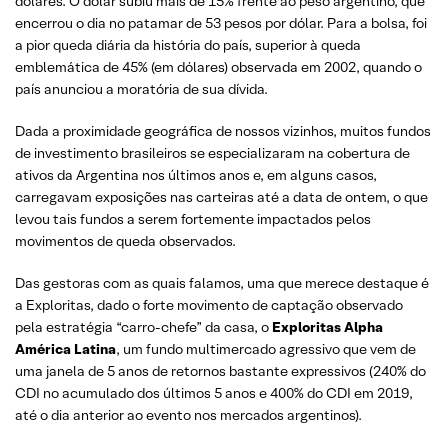
dólares. O dólar subiu mais de 15% frente ao peso argentino, que
encerrou o dia no patamar de 53 pesos por dólar. Para a bolsa, foi
a pior queda diária da história do país, superior à queda
emblemática de 45% (em dólares) observada em 2002, quando o
país anunciou a moratória de sua dívida.
Dada a proximidade geográfica de nossos vizinhos, muitos fundos
de investimento brasileiros se especializaram na cobertura de
ativos da Argentina nos últimos anos e, em alguns casos,
carregavam exposições nas carteiras até a data de ontem, o que
levou tais fundos a serem fortemente impactados pelos
movimentos de queda observados.
Das gestoras com as quais falamos, uma que merece destaque é
a Exploritas, dado o forte movimento de captação observado
pela estratégia “carro-chefe” da casa, o
Exploritas Alpha
América Latina
, um fundo multimercado agressivo que vem de
uma janela de 5 anos de retornos bastante expressivos (240% do
CDI no acumulado dos últimos 5 anos e 400% do CDI em 2019,
até o dia anterior ao evento nos mercados argentinos).