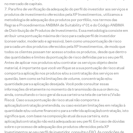
no mercado de capitais.
Para fins de verificação da adequação do perfil do investidor aos serviços e
produtos de investimento oferecidos pela XP Investimentos, utilizamos a
metodologia de adequação dos produtos por portfólio, nos termos das
Regras e Procedimentos ANBIMA de Suitability nº 01 e do Código ANBIMA
de Distribuição de Produtos de Investimento. Essa metodologia consiste em
atribuir uma pontuação máxima de risco para cada perfil de investidor
(conservador, moderado e agressivo), bem como uma pontuação de risco
para cada um dos produtos oferecidos pela XP Investimentos, de modo que
todos os clientes possam ter acesso a todos os produtos, desde que dentro
das quantidades e limites da pontuação de risco definidas para o seu perfil.
Antes de aplicar nos produtos e/ou contratar os serviços objeto deste
material, é importante que você verifique se a sua pontuação de risco atual
comporta a aplicação nos produtos e/ou a contratação dos serviços em
questão, bem como se há limitações de volume, concentração e/ou
quantidade para a aplicação desejada. Você pode consultar essas
informações diretamente no momento da transmissão da sua ordem ou,
ainda, consultando o risco geral da sua carteira na tela de carteira (Visão
Risco). Caso a sua pontuação de risco atual não comporte a
aplicação/contratação pretendida, ou caso existam limitações em relação à
quantidade e/ou volume financeiro para a referida aplicação/contratação, isto
significa que, com base na composição atual da sua carteira, esta
aplicação/contratação não está adequada ao seu perfil. Em caso de dúvidas
sobre o processo de adequação dos produtos oferecidos pela XP
Investimentos ao seu perfil de investidor, consulte o FAQ. As condições de