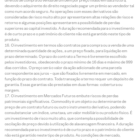
direitos de compra ou venda de um bem por preço fixado em data futura,
devendo o adquirente do direito negociado pagar um prêmio ao vendedor tal
como num acordo seguro. As operações com esses derivativos são
consideradas de risco muito alto por apresentarem altas relações de risco e
retorno e algumas posições apresentarem a possibilidade de perdas
superiores ao capital investido. A duração recomendada para o investimento
é de curto prazo e o patrimônio do cliente não está garantido neste tipo de
produto.
O investimento em termos são contratos para compra ou a venda de uma
determinada quantidade de ações, a um preço fixado, para liquidação em
prazo determinado. O prazo do contrato a Termo é livremente escolhido
pelos investidores, obedecendo o prazo mínimo de 16 dias e máximo de 999
dias corridos. O preço será o valor da ação adicionado de uma parcela
correspondente aos juros – que são fixados livremente em mercado, em
função do prazo do contrato. Toda transação a termo requer um depósito de
garantia. Essas garantias são prestadas em duas formas: cobertura ou
margem.
O investimento em Mercados Futuros embute riscos de perdas
patrimoniais significativos. Commodity é um objeto ou determinante de
preço de um contrato futuro ou outro instrumento derivativo, podendo
consubstanciar um índice, uma taxa, um valor mobiliário ou produto físico. É
um investimento de risco muito alto, que contempla a possibilidade de
oscilação de preço devido à utilização de alavancagem financeira. A duração
recomendada para o investimento é de curto prazo e o patrimônio do cliente
não está garantido neste tipo de produto. As condições de mercado,