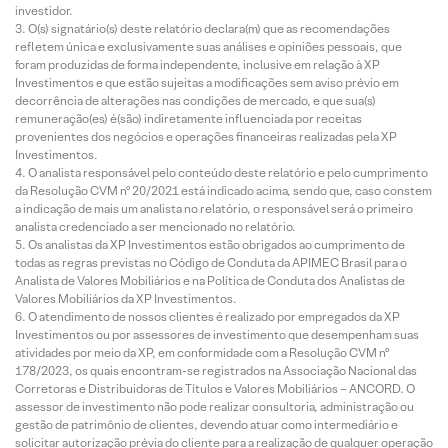
investidor.
O(s) signatário(s) deste relatório declara(m) que as recomendações
refletem única e exclusivamente suas análises e opiniões pessoais, que
foram produzidas de forma independente, inclusive em relação à XP
Investimentos e que estão sujeitas a modificações sem aviso prévio em
decorrência de alterações nas condições de mercado, e que sua(s)
remuneração(es) é(são) indiretamente influenciada por receitas
provenientes dos negócios e operações financeiras realizadas pela XP
Investimentos.
O analista responsável pelo conteúdo deste relatório e pelo cumprimento
da Resolução CVM nº 20/2021 está indicado acima, sendo que, caso constem
a indicação de mais um analista no relatório, o responsável será o primeiro
analista credenciado a ser mencionado no relatório.
Os analistas da XP Investimentos estão obrigados ao cumprimento de
todas as regras previstas no Código de Conduta da APIMEC Brasil para o
Analista de Valores Mobiliários e na Política de Conduta dos Analistas de
Valores Mobiliários da XP Investimentos.
O atendimento de nossos clientes é realizado por empregados da XP
Investimentos ou por assessores de investimento que desempenham suas
atividades por meio da XP, em conformidade com a Resolução CVM nº
178/2023, os quais encontram-se registrados na Associação Nacional das
Corretoras e Distribuidoras de Títulos e Valores Mobiliários – ANCORD. O
assessor de investimento não pode realizar consultoria, administração ou
gestão de patrimônio de clientes, devendo atuar como intermediário e
solicitar autorização prévia do cliente para a realização de qualquer operação