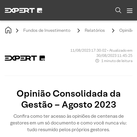
Fundos de Investimento
Relatórios
Opinião 
11/08/2023 17:30:02 • Atualizado em
30/08/2023 11:45:25
1 minuto de leitura
Opinião Consolidada da
Gestão – Agosto 2023
Confira como ter acesso às opiniões de centenas de
gestores em um só documento e como você nunca viu:
tudo resumido pelos próprios gestores.