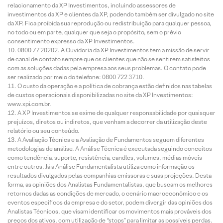
relacionamento da XP Investimentos, incluindo assessores de
investimentos da XP e clientes da XP, podendo também ser divulgado no site
da XP. Fica proibida sua reprodução ou redistribuição para qualquer pessoa,
no todo ou em parte, qualquer que seja o propósito, sem o prévio
consentimento expresso da XP Investimentos.
0800 77 20202. A Ouvidoria da XP Investimentos tem a missão de servir
de canal de contato sempre que os clientes que não se sentirem satisfeitos
com as soluções dadas pela empresa aos seus problemas. O contato pode
ser realizado por meio do telefone: 0800 722 3710.
O custo da operação e a política de cobrança estão definidos nas tabelas
de custos operacionais disponibilizadas no site da XP Investimentos:
www.xpi.com.br.
A XP Investimentos se exime de qualquer responsabilidade por quaisquer
prejuízos, diretos ou indiretos, que venham a decorrer da utilização deste
relatório ou seu conteúdo.
A Avaliação Técnica e a Avaliação de Fundamentos seguem diferentes
metodologias de análise. A Análise Técnica é executada seguindo conceitos
como tendência, suporte, resistência, candles, volumes, médias móveis
entre outros. Já a Análise Fundamentalista utiliza como informação os
resultados divulgados pelas companhias emissoras e suas projeções. Desta
forma, as opiniões dos Analistas Fundamentalistas, que buscam os melhores
retornos dadas as condições de mercado, o cenário macroeconômico e os
eventos específicos da empresa e do setor, podem divergir das opiniões dos
Analistas Técnicos, que visam identificar os movimentos mais prováveis dos
preços dos ativos, com utilização de “stops” para limitar as possíveis perdas.