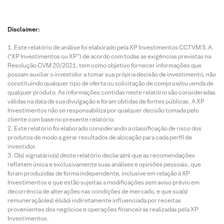
Disclaimer:
Este relatório de análise foi elaborado pela XP Investimentos CCTVM S.A.
(“XP Investimentos ou XP”) de acordo com todas as exigências previstas na
Resolução CVM 20/2021, tem como objetivo fornecer informações que
possam auxiliar o investidor a tomar sua própria decisão de investimento, não
constituindo qualquer tipo de oferta ou solicitação de compra e/ou venda de
qualquer produto. As informações contidas neste relatório são consideradas
válidas na data de sua divulgação e foram obtidas de fontes públicas. A XP
Investimentos não se responsabiliza por qualquer decisão tomada pelo
cliente com base no presente relatório.
Este relatório foi elaborado considerando a classificação de risco dos
produtos de modo a gerar resultados de alocação para cada perfil de
investidor.
O(s) signatário(s) deste relatório declara(m) que as recomendações
refletem única e exclusivamente suas análises e opiniões pessoais, que
foram produzidas de forma independente, inclusive em relação à XP
Investimentos e que estão sujeitas a modificações sem aviso prévio em
decorrência de alterações nas condições de mercado, e que sua(s)
remuneração(es) é(são) indiretamente influenciada por receitas
provenientes dos negócios e operações financeiras realizadas pela XP
Investimentos.