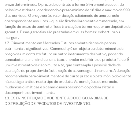
prazo determinado. O prazo do contrato a Termo é livremente escolhido
pelos investidores, obedecendo o prazo mínimo de 16 dias e máximo de 999
dias corridos. O preço será o valor da ação adicionado de uma parcela
correspondente aos juros – que são fixados livremente em mercado, em
função do prazo do contrato. Toda transação a termo requer um depósito de
garantia. Essas garantias são prestadas em duas formas: cobertura ou
margem.
O investimento em Mercados Futuros embute riscos de perdas
patrimoniais significativos. Commodity é um objeto ou determinante de
preço de um contrato futuro ou outro instrumento derivativo, podendo
consubstanciar um índice, uma taxa, um valor mobiliário ou produto físico. É
um investimento de risco muito alto, que contempla a possibilidade de
oscilação de preço devido à utilização de alavancagem financeira. A duração
recomendada para o investimento é de curto prazo e o patrimônio do cliente
não está garantido neste tipo de produto. As condições de mercado,
mudanças climáticas e o cenário macroeconômico podem afetar o
desempenho do investimento.
ESTA INSTITUIÇÃO É ADERENTE AO CÓDIGO ANBIMA DE
DISTRIBUIÇÃO DE PRODUTOS DE INVESTIMENTO.