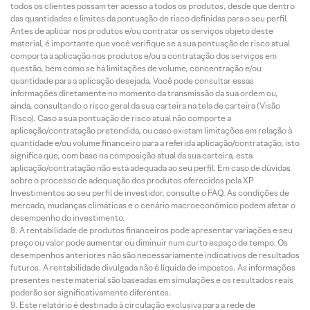
todos os clientes possam ter acesso a todos os produtos, desde que dentro
das quantidades e limites da pontuação de risco definidas para o seu perfil.
Antes de aplicar nos produtos e/ou contratar os serviços objeto deste
material, é importante que você verifique se a sua pontuação de risco atual
comporta a aplicação nos produtos e/ou a contratação dos serviços em
questão, bem como se há limitações de volume, concentração e/ou
quantidade para a aplicação desejada. Você pode consultar essas
informações diretamente no momento da transmissão da sua ordem ou,
ainda, consultando o risco geral da sua carteira na tela de carteira (Visão
Risco). Caso a sua pontuação de risco atual não comporte a
aplicação/contratação pretendida, ou caso existam limitações em relação à
quantidade e/ou volume financeiro para a referida aplicação/contratação, isto
significa que, com base na composição atual da sua carteira, esta
aplicação/contratação não está adequada ao seu perfil. Em caso de dúvidas
sobre o processo de adequação dos produtos oferecidos pela XP
Investimentos ao seu perfil de investidor, consulte o FAQ. As condições de
mercado, mudanças climáticas e o cenário macroeconômico podem afetar o
desempenho do investimento.
A rentabilidade de produtos financeiros pode apresentar variações e seu
preço ou valor pode aumentar ou diminuir num curto espaço de tempo. Os
desempenhos anteriores não são necessariamente indicativos de resultados
futuros. A rentabilidade divulgada não é líquida de impostos. As informações
presentes neste material são baseadas em simulações e os resultados reais
poderão ser significativamente diferentes.
Este relatório é destinado à circulação exclusiva para a rede de