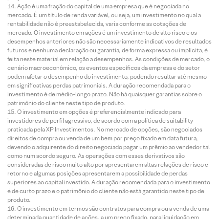
Ação é uma fração do capital de uma empresa que é negociada no
mercado. É um título de renda variável, ou seja, um investimento no qual a
rentabilidade não é preestabelecida, varia conforme as cotações de
mercado. O investimento em ações é um investimento de alto risco e os
desempenhos anteriores não são necessariamente indicativos de resultados
futuros e nenhuma declaração ou garantia, de forma expressa ou implícita, é
feita neste material em relação a desempenhos. As condições de mercado, o
cenário macroeconômico, os eventos específicos da empresa e do setor
podem afetar o desempenho do investimento, podendo resultar até mesmo
em significativas perdas patrimoniais. A duração recomendada para o
investimento é de médio-longo prazo. Não há quaisquer garantias sobre o
patrimônio do cliente neste tipo de produto.
O investimento em opções é preferencialmente indicado para
investidores de perfil agressivo, de acordo com a política de suitability
praticada pela XP Investimentos. No mercado de opções, são negociados
direitos de compra ou venda de um bem por preço fixado em data futura,
devendo o adquirente do direito negociado pagar um prêmio ao vendedor tal
como num acordo seguro. As operações com esses derivativos são
consideradas de risco muito alto por apresentarem altas relações de risco e
retorno e algumas posições apresentarem a possibilidade de perdas
superiores ao capital investido. A duração recomendada para o investimento
é de curto prazo e o patrimônio do cliente não está garantido neste tipo de
produto.
O investimento em termos são contratos para compra ou a venda de uma
determinada quantidade de ações, a um preço fixado, para liquidação em