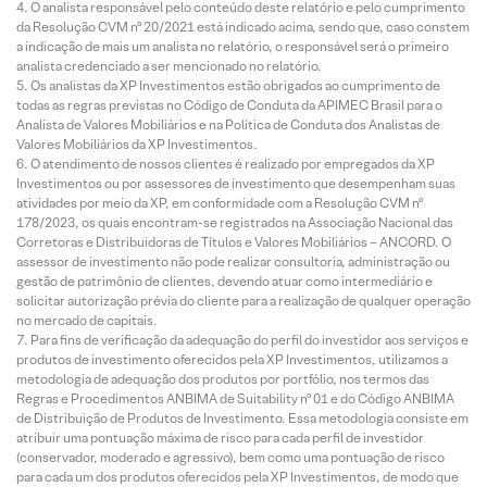
O analista responsável pelo conteúdo deste relatório e pelo cumprimento
da Resolução CVM nº 20/2021 está indicado acima, sendo que, caso constem
a indicação de mais um analista no relatório, o responsável será o primeiro
analista credenciado a ser mencionado no relatório.
Os analistas da XP Investimentos estão obrigados ao cumprimento de
todas as regras previstas no Código de Conduta da APIMEC Brasil para o
Analista de Valores Mobiliários e na Política de Conduta dos Analistas de
Valores Mobiliários da XP Investimentos.
O atendimento de nossos clientes é realizado por empregados da XP
Investimentos ou por assessores de investimento que desempenham suas
atividades por meio da XP, em conformidade com a Resolução CVM nº
178/2023, os quais encontram-se registrados na Associação Nacional das
Corretoras e Distribuidoras de Títulos e Valores Mobiliários – ANCORD. O
assessor de investimento não pode realizar consultoria, administração ou
gestão de patrimônio de clientes, devendo atuar como intermediário e
solicitar autorização prévia do cliente para a realização de qualquer operação
no mercado de capitais.
Para fins de verificação da adequação do perfil do investidor aos serviços e
produtos de investimento oferecidos pela XP Investimentos, utilizamos a
metodologia de adequação dos produtos por portfólio, nos termos das
Regras e Procedimentos ANBIMA de Suitability nº 01 e do Código ANBIMA
de Distribuição de Produtos de Investimento. Essa metodologia consiste em
atribuir uma pontuação máxima de risco para cada perfil de investidor
(conservador, moderado e agressivo), bem como uma pontuação de risco
para cada um dos produtos oferecidos pela XP Investimentos, de modo que