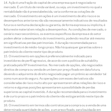
Ação é uma fração do capital de uma empresa que é negociada no
mercado. É um título de renda variável, ou seja, um investimento no qual a
rentabilidade não é preestabelecida, varia conforme as cotações de
mercado. O investimento em ações é um investimento de alto risco e os
desempenhos anteriores não são necessariamente indicativos de resultados
futuros e nenhuma declaração ou garantia, de forma expressa ou implícita, é
feita neste material em relação a desempenhos. As condições de mercado, o
cenário macroeconômico, os eventos específicos da empresa e do setor
podem afetar o desempenho do investimento, podendo resultar até mesmo
em significativas perdas patrimoniais. A duração recomendada para o
investimento é de médio-longo prazo. Não há quaisquer garantias sobre o
patrimônio do cliente neste tipo de produto.
O investimento em opções é preferencialmente indicado para
investidores de perfil agressivo, de acordo com a política de suitability
praticada pela XP Investimentos. No mercado de opções, são negociados
direitos de compra ou venda de um bem por preço fixado em data futura,
devendo o adquirente do direito negociado pagar um prêmio ao vendedor tal
como num acordo seguro. As operações com esses derivativos são
consideradas de risco muito alto por apresentarem altas relações de risco e
retorno e algumas posições apresentarem a possibilidade de perdas
superiores ao capital investido. A duração recomendada para o investimento
é de curto prazo e o patrimônio do cliente não está garantido neste tipo de
produto.
O investimento em termos são contratos para compra ou a venda de uma
determinada quantidade de ações, a um preço fixado, para liquidação em