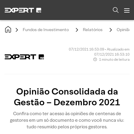
Fundos de Investimento
Relatórios
Opinião 
07/12/2021 16:53:09 • Atualizado em
07/12/2021 16:53:10
1 minuto de leitura
Opinião Consolidada da
Gestão – Dezembro 2021
Confira como ter acesso às opiniões de centenas de
gestores em um só documento e como você nunca viu:
tudo resumido pelos próprios gestores.