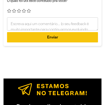
O quão foi útil este conteúdo pra você?
Enviar