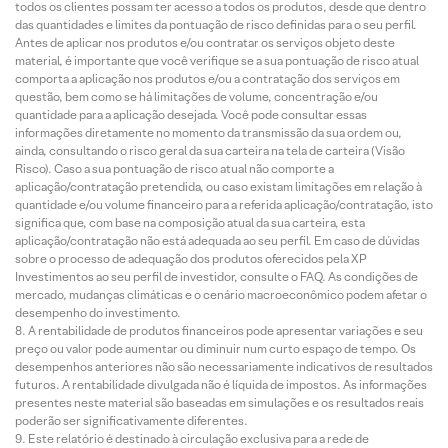
todos os clientes possam ter acesso a todos os produtos, desde que dentro
das quantidades e limites da pontuação de risco definidas para o seu perfil.
Antes de aplicar nos produtos e/ou contratar os serviços objeto deste
material, é importante que você verifique se a sua pontuação de risco atual
comporta a aplicação nos produtos e/ou a contratação dos serviços em
questão, bem como se há limitações de volume, concentração e/ou
quantidade para a aplicação desejada. Você pode consultar essas
informações diretamente no momento da transmissão da sua ordem ou,
ainda, consultando o risco geral da sua carteira na tela de carteira (Visão
Risco). Caso a sua pontuação de risco atual não comporte a
aplicação/contratação pretendida, ou caso existam limitações em relação à
quantidade e/ou volume financeiro para a referida aplicação/contratação, isto
significa que, com base na composição atual da sua carteira, esta
aplicação/contratação não está adequada ao seu perfil. Em caso de dúvidas
sobre o processo de adequação dos produtos oferecidos pela XP
Investimentos ao seu perfil de investidor, consulte o FAQ. As condições de
mercado, mudanças climáticas e o cenário macroeconômico podem afetar o
desempenho do investimento.
A rentabilidade de produtos financeiros pode apresentar variações e seu
preço ou valor pode aumentar ou diminuir num curto espaço de tempo. Os
desempenhos anteriores não são necessariamente indicativos de resultados
futuros. A rentabilidade divulgada não é líquida de impostos. As informações
presentes neste material são baseadas em simulações e os resultados reais
poderão ser significativamente diferentes.
Este relatório é destinado à circulação exclusiva para a rede de