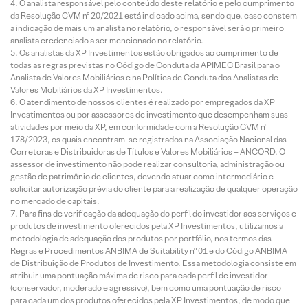
O analista responsável pelo conteúdo deste relatório e pelo cumprimento
da Resolução CVM nº 20/2021 está indicado acima, sendo que, caso constem
a indicação de mais um analista no relatório, o responsável será o primeiro
analista credenciado a ser mencionado no relatório.
Os analistas da XP Investimentos estão obrigados ao cumprimento de
todas as regras previstas no Código de Conduta da APIMEC Brasil para o
Analista de Valores Mobiliários e na Política de Conduta dos Analistas de
Valores Mobiliários da XP Investimentos.
O atendimento de nossos clientes é realizado por empregados da XP
Investimentos ou por assessores de investimento que desempenham suas
atividades por meio da XP, em conformidade com a Resolução CVM nº
178/2023, os quais encontram-se registrados na Associação Nacional das
Corretoras e Distribuidoras de Títulos e Valores Mobiliários – ANCORD. O
assessor de investimento não pode realizar consultoria, administração ou
gestão de patrimônio de clientes, devendo atuar como intermediário e
solicitar autorização prévia do cliente para a realização de qualquer operação
no mercado de capitais.
Para fins de verificação da adequação do perfil do investidor aos serviços e
produtos de investimento oferecidos pela XP Investimentos, utilizamos a
metodologia de adequação dos produtos por portfólio, nos termos das
Regras e Procedimentos ANBIMA de Suitability nº 01 e do Código ANBIMA
de Distribuição de Produtos de Investimento. Essa metodologia consiste em
atribuir uma pontuação máxima de risco para cada perfil de investidor
(conservador, moderado e agressivo), bem como uma pontuação de risco
para cada um dos produtos oferecidos pela XP Investimentos, de modo que