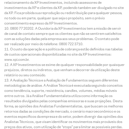
relacionamento da XP Investimentos, incluindo assessores de
investimentos da XP e clientes da XP, podendo também ser divulgado no site
da XP. Fica proibida sua reprodução ou redistribuição para qualquer pessoa,
no todo ou em parte, qualquer que seja o propósito, sem o prévio
consentimento expresso da XP Investimentos.
0800 77 20202. A Ouvidoria da XP Investimentos tem a missão de servir
de canal de contato sempre que os clientes que não se sentirem satisfeitos
com as soluções dadas pela empresa aos seus problemas. O contato pode
ser realizado por meio do telefone: 0800 722 3710.
O custo da operação e a política de cobrança estão definidos nas tabelas
de custos operacionais disponibilizadas no site da XP Investimentos:
www.xpi.com.br.
A XP Investimentos se exime de qualquer responsabilidade por quaisquer
prejuízos, diretos ou indiretos, que venham a decorrer da utilização deste
relatório ou seu conteúdo.
A Avaliação Técnica e a Avaliação de Fundamentos seguem diferentes
metodologias de análise. A Análise Técnica é executada seguindo conceitos
como tendência, suporte, resistência, candles, volumes, médias móveis
entre outros. Já a Análise Fundamentalista utiliza como informação os
resultados divulgados pelas companhias emissoras e suas projeções. Desta
forma, as opiniões dos Analistas Fundamentalistas, que buscam os melhores
retornos dadas as condições de mercado, o cenário macroeconômico e os
eventos específicos da empresa e do setor, podem divergir das opiniões dos
Analistas Técnicos, que visam identificar os movimentos mais prováveis dos
preços dos ativos, com utilização de “stops” para limitar as possíveis perdas.