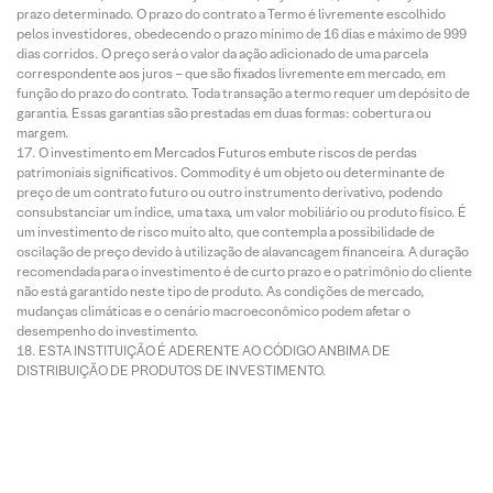
prazo determinado. O prazo do contrato a Termo é livremente escolhido
pelos investidores, obedecendo o prazo mínimo de 16 dias e máximo de 999
dias corridos. O preço será o valor da ação adicionado de uma parcela
correspondente aos juros – que são fixados livremente em mercado, em
função do prazo do contrato. Toda transação a termo requer um depósito de
garantia. Essas garantias são prestadas em duas formas: cobertura ou
margem.
O investimento em Mercados Futuros embute riscos de perdas
patrimoniais significativos. Commodity é um objeto ou determinante de
preço de um contrato futuro ou outro instrumento derivativo, podendo
consubstanciar um índice, uma taxa, um valor mobiliário ou produto físico. É
um investimento de risco muito alto, que contempla a possibilidade de
oscilação de preço devido à utilização de alavancagem financeira. A duração
recomendada para o investimento é de curto prazo e o patrimônio do cliente
não está garantido neste tipo de produto. As condições de mercado,
mudanças climáticas e o cenário macroeconômico podem afetar o
desempenho do investimento.
ESTA INSTITUIÇÃO É ADERENTE AO CÓDIGO ANBIMA DE
DISTRIBUIÇÃO DE PRODUTOS DE INVESTIMENTO.