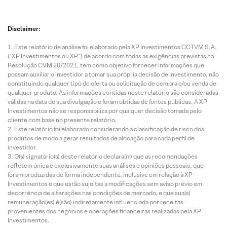
Disclaimer:
Este relatório de análise foi elaborado pela XP Investimentos CCTVM S.A.
(“XP Investimentos ou XP”) de acordo com todas as exigências previstas na
Resolução CVM 20/2021, tem como objetivo fornecer informações que
possam auxiliar o investidor a tomar sua própria decisão de investimento, não
constituindo qualquer tipo de oferta ou solicitação de compra e/ou venda de
qualquer produto. As informações contidas neste relatório são consideradas
válidas na data de sua divulgação e foram obtidas de fontes públicas. A XP
Investimentos não se responsabiliza por qualquer decisão tomada pelo
cliente com base no presente relatório.
Este relatório foi elaborado considerando a classificação de risco dos
produtos de modo a gerar resultados de alocação para cada perfil de
investidor.
O(s) signatário(s) deste relatório declara(m) que as recomendações
refletem única e exclusivamente suas análises e opiniões pessoais, que
foram produzidas de forma independente, inclusive em relação à XP
Investimentos e que estão sujeitas a modificações sem aviso prévio em
decorrência de alterações nas condições de mercado, e que sua(s)
remuneração(es) é(são) indiretamente influenciada por receitas
provenientes dos negócios e operações financeiras realizadas pela XP
Investimentos.