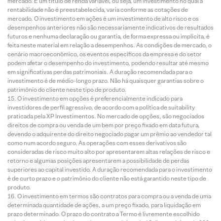
mercado. É um título de renda variável, ou seja, um investimento no qual a
rentabilidade não é preestabelecida, varia conforme as cotações de
mercado. O investimento em ações é um investimento de alto risco e os
desempenhos anteriores não são necessariamente indicativos de resultados
futuros e nenhuma declaração ou garantia, de forma expressa ou implícita, é
feita neste material em relação a desempenhos. As condições de mercado, o
cenário macroeconômico, os eventos específicos da empresa e do setor
podem afetar o desempenho do investimento, podendo resultar até mesmo
em significativas perdas patrimoniais. A duração recomendada para o
investimento é de médio-longo prazo. Não há quaisquer garantias sobre o
patrimônio do cliente neste tipo de produto.
O investimento em opções é preferencialmente indicado para
investidores de perfil agressivo, de acordo com a política de suitability
praticada pela XP Investimentos. No mercado de opções, são negociados
direitos de compra ou venda de um bem por preço fixado em data futura,
devendo o adquirente do direito negociado pagar um prêmio ao vendedor tal
como num acordo seguro. As operações com esses derivativos são
consideradas de risco muito alto por apresentarem altas relações de risco e
retorno e algumas posições apresentarem a possibilidade de perdas
superiores ao capital investido. A duração recomendada para o investimento
é de curto prazo e o patrimônio do cliente não está garantido neste tipo de
produto.
O investimento em termos são contratos para compra ou a venda de uma
determinada quantidade de ações, a um preço fixado, para liquidação em
prazo determinado. O prazo do contrato a Termo é livremente escolhido