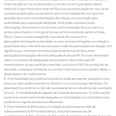
Antes de aplicar nos produtos e/ou contratar os serviços objeto deste
material, é importante que você verifique se a sua pontuação de risco atual
comporta a aplicação nos produtos e/ou a contratação dos serviços em
questão, bem como se há limitações de volume, concentração e/ou
quantidade para a aplicação desejada. Você pode consultar essas
informações diretamente no momento da transmissão da sua ordem ou,
ainda, consultando o risco geral da sua carteira na tela de carteira (Visão
Risco). Caso a sua pontuação de risco atual não comporte a
aplicação/contratação pretendida, ou caso existam limitações em relação à
quantidade e/ou volume financeiro para a referida aplicação/contratação, isto
significa que, com base na composição atual da sua carteira, esta
aplicação/contratação não está adequada ao seu perfil. Em caso de dúvidas
sobre o processo de adequação dos produtos oferecidos pela XP
Investimentos ao seu perfil de investidor, consulte o FAQ. As condições de
mercado, mudanças climáticas e o cenário macroeconômico podem afetar o
desempenho do investimento.
A rentabilidade de produtos financeiros pode apresentar variações e seu
preço ou valor pode aumentar ou diminuir num curto espaço de tempo. Os
desempenhos anteriores não são necessariamente indicativos de resultados
futuros. A rentabilidade divulgada não é líquida de impostos. As informações
presentes neste material são baseadas em simulações e os resultados reais
poderão ser significativamente diferentes.
Este relatório é destinado à circulação exclusiva para a rede de
relacionamento da XP Investimentos, incluindo assessores de
investimentos da XP e clientes da XP, podendo também ser divulgado no site