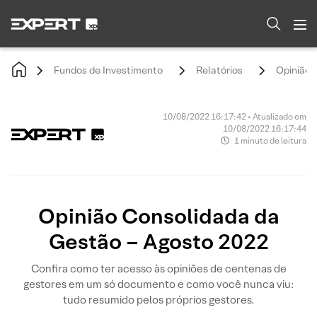
Fundos de Investimento
Relatórios
Opinião 
10/08/2022 16:17:42 • Atualizado em
10/08/2022 16:17:44
1 minuto de leitura
Opinião Consolidada da
Gestão – Agosto 2022
Confira como ter acesso às opiniões de centenas de
gestores em um só documento e como você nunca viu:
tudo resumido pelos próprios gestores.