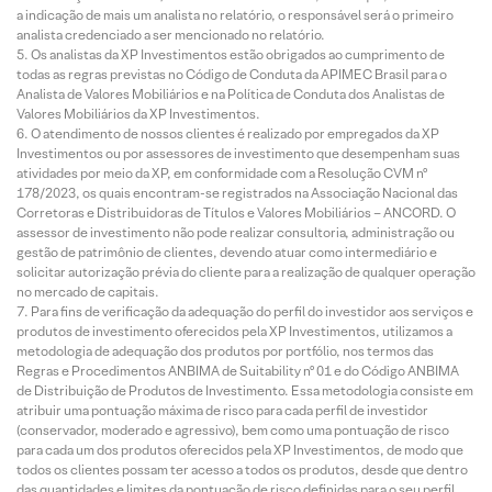
a indicação de mais um analista no relatório, o responsável será o primeiro
analista credenciado a ser mencionado no relatório.
Os analistas da XP Investimentos estão obrigados ao cumprimento de
todas as regras previstas no Código de Conduta da APIMEC Brasil para o
Analista de Valores Mobiliários e na Política de Conduta dos Analistas de
Valores Mobiliários da XP Investimentos.
O atendimento de nossos clientes é realizado por empregados da XP
Investimentos ou por assessores de investimento que desempenham suas
atividades por meio da XP, em conformidade com a Resolução CVM nº
178/2023, os quais encontram-se registrados na Associação Nacional das
Corretoras e Distribuidoras de Títulos e Valores Mobiliários – ANCORD. O
assessor de investimento não pode realizar consultoria, administração ou
gestão de patrimônio de clientes, devendo atuar como intermediário e
solicitar autorização prévia do cliente para a realização de qualquer operação
no mercado de capitais.
Para fins de verificação da adequação do perfil do investidor aos serviços e
produtos de investimento oferecidos pela XP Investimentos, utilizamos a
metodologia de adequação dos produtos por portfólio, nos termos das
Regras e Procedimentos ANBIMA de Suitability nº 01 e do Código ANBIMA
de Distribuição de Produtos de Investimento. Essa metodologia consiste em
atribuir uma pontuação máxima de risco para cada perfil de investidor
(conservador, moderado e agressivo), bem como uma pontuação de risco
para cada um dos produtos oferecidos pela XP Investimentos, de modo que
todos os clientes possam ter acesso a todos os produtos, desde que dentro
das quantidades e limites da pontuação de risco definidas para o seu perfil.