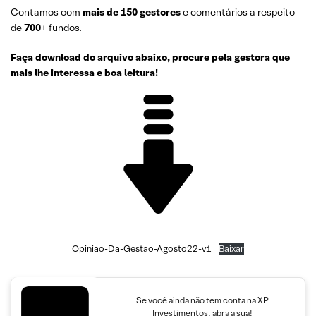
Contamos com
mais de 150
gestores
e comentários a respeito
de
700
+ fundos.
Faça download do arquivo abaixo, procure pela gestora que
mais lhe interessa e boa leitura!
Opiniao-Da-Gestao-Agosto22-v1
Baixar
Se você ainda não tem conta na XP
Investimentos, abra a sua!