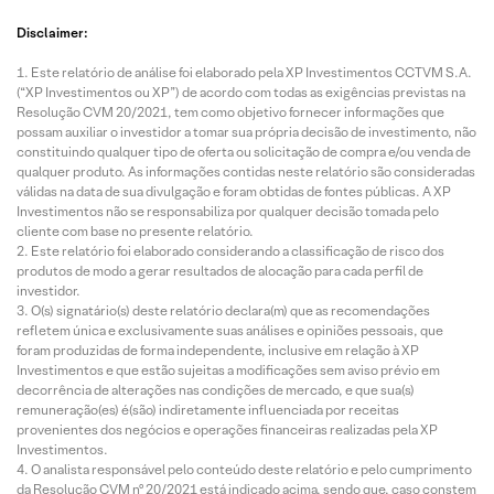
Disclaimer:
Este relatório de análise foi elaborado pela XP Investimentos CCTVM S.A.
(“XP Investimentos ou XP”) de acordo com todas as exigências previstas na
Resolução CVM 20/2021, tem como objetivo fornecer informações que
possam auxiliar o investidor a tomar sua própria decisão de investimento, não
constituindo qualquer tipo de oferta ou solicitação de compra e/ou venda de
qualquer produto. As informações contidas neste relatório são consideradas
válidas na data de sua divulgação e foram obtidas de fontes públicas. A XP
Investimentos não se responsabiliza por qualquer decisão tomada pelo
cliente com base no presente relatório.
Este relatório foi elaborado considerando a classificação de risco dos
produtos de modo a gerar resultados de alocação para cada perfil de
investidor.
O(s) signatário(s) deste relatório declara(m) que as recomendações
refletem única e exclusivamente suas análises e opiniões pessoais, que
foram produzidas de forma independente, inclusive em relação à XP
Investimentos e que estão sujeitas a modificações sem aviso prévio em
decorrência de alterações nas condições de mercado, e que sua(s)
remuneração(es) é(são) indiretamente influenciada por receitas
provenientes dos negócios e operações financeiras realizadas pela XP
Investimentos.
O analista responsável pelo conteúdo deste relatório e pelo cumprimento
da Resolução CVM nº 20/2021 está indicado acima, sendo que, caso constem