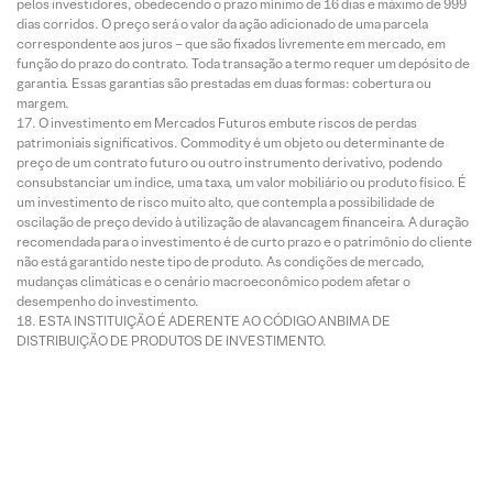
pelos investidores, obedecendo o prazo mínimo de 16 dias e máximo de 999
dias corridos. O preço será o valor da ação adicionado de uma parcela
correspondente aos juros – que são fixados livremente em mercado, em
função do prazo do contrato. Toda transação a termo requer um depósito de
garantia. Essas garantias são prestadas em duas formas: cobertura ou
margem.
O investimento em Mercados Futuros embute riscos de perdas
patrimoniais significativos. Commodity é um objeto ou determinante de
preço de um contrato futuro ou outro instrumento derivativo, podendo
consubstanciar um índice, uma taxa, um valor mobiliário ou produto físico. É
um investimento de risco muito alto, que contempla a possibilidade de
oscilação de preço devido à utilização de alavancagem financeira. A duração
recomendada para o investimento é de curto prazo e o patrimônio do cliente
não está garantido neste tipo de produto. As condições de mercado,
mudanças climáticas e o cenário macroeconômico podem afetar o
desempenho do investimento.
ESTA INSTITUIÇÃO É ADERENTE AO CÓDIGO ANBIMA DE
DISTRIBUIÇÃO DE PRODUTOS DE INVESTIMENTO.