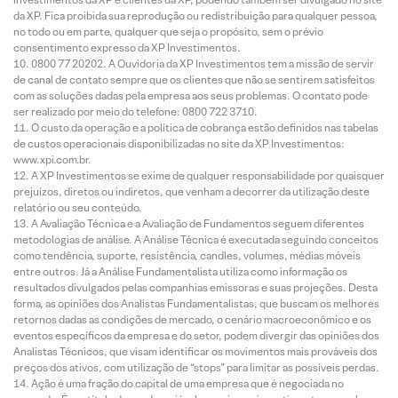
da XP. Fica proibida sua reprodução ou redistribuição para qualquer pessoa,
no todo ou em parte, qualquer que seja o propósito, sem o prévio
consentimento expresso da XP Investimentos.
0800 77 20202. A Ouvidoria da XP Investimentos tem a missão de servir
de canal de contato sempre que os clientes que não se sentirem satisfeitos
com as soluções dadas pela empresa aos seus problemas. O contato pode
ser realizado por meio do telefone: 0800 722 3710.
O custo da operação e a política de cobrança estão definidos nas tabelas
de custos operacionais disponibilizadas no site da XP Investimentos:
www.xpi.com.br.
A XP Investimentos se exime de qualquer responsabilidade por quaisquer
prejuízos, diretos ou indiretos, que venham a decorrer da utilização deste
relatório ou seu conteúdo.
A Avaliação Técnica e a Avaliação de Fundamentos seguem diferentes
metodologias de análise. A Análise Técnica é executada seguindo conceitos
como tendência, suporte, resistência, candles, volumes, médias móveis
entre outros. Já a Análise Fundamentalista utiliza como informação os
resultados divulgados pelas companhias emissoras e suas projeções. Desta
forma, as opiniões dos Analistas Fundamentalistas, que buscam os melhores
retornos dadas as condições de mercado, o cenário macroeconômico e os
eventos específicos da empresa e do setor, podem divergir das opiniões dos
Analistas Técnicos, que visam identificar os movimentos mais prováveis dos
preços dos ativos, com utilização de “stops” para limitar as possíveis perdas.
Ação é uma fração do capital de uma empresa que é negociada no