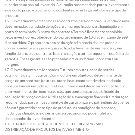
superiores ao capital investido. A duração recomendada para o investimento
é de curto prazo e o patrimônio do cliente não está garantido neste tipo de
produto.
O investimento em termos são contratos para compra ou a venda de uma
determinada quantidade de ações, a um preço fixado, para liquidação em
prazo determinado. O prazo do contrato a Termo é livremente escolhido
pelos investidores, obedecendo o prazo mínimo de 16 dias e máximo de 999
dias corridos. O preço será o valor da ação adicionado de uma parcela
correspondente aos juros – que são fixados livremente em mercado, em
função do prazo do contrato. Toda transação a termo requer um depósito de
garantia. Essas garantias são prestadas em duas formas: cobertura ou
margem.
O investimento em Mercados Futuros embute riscos de perdas
patrimoniais significativos. Commodity é um objeto ou determinante de
preço de um contrato futuro ou outro instrumento derivativo, podendo
consubstanciar um índice, uma taxa, um valor mobiliário ou produto físico. É
um investimento de risco muito alto, que contempla a possibilidade de
oscilação de preço devido à utilização de alavancagem financeira. A duração
recomendada para o investimento é de curto prazo e o patrimônio do cliente
não está garantido neste tipo de produto. As condições de mercado,
mudanças climáticas e o cenário macroeconômico podem afetar o
desempenho do investimento.
ESTA INSTITUIÇÃO É ADERENTE AO CÓDIGO ANBIMA DE
DISTRIBUIÇÃO DE PRODUTOS DE INVESTIMENTO.