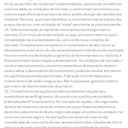
forma, as opiniões dos Analistas Fundamentalistas, que buscam os melhores
retornos dadas as condições de mercado, o cenário macroeconômico e os
eventos específicos da empresa e do setor, podem divergir das opiniões dos
Analistas Técnicos, que visam identificar os movimentos mais prováveis dos
preços dos ativos, com utilização de “stops” para limitar as possíveis perdas.
Ação é uma fração do capital de uma empresa que é negociada no
mercado. É um título de renda variável, ou seja, um investimento no qual a
rentabilidade não é preestabelecida, varia conforme as cotações de
mercado. O investimento em ações é um investimento de alto risco e os
desempenhos anteriores não são necessariamente indicativos de resultados
futuros e nenhuma declaração ou garantia, de forma expressa ou implícita, é
feita neste material em relação a desempenhos. As condições de mercado, o
cenário macroeconômico, os eventos específicos da empresa e do setor
podem afetar o desempenho do investimento, podendo resultar até mesmo
em significativas perdas patrimoniais. A duração recomendada para o
investimento é de médio-longo prazo. Não há quaisquer garantias sobre o
patrimônio do cliente neste tipo de produto.
O investimento em opções é preferencialmente indicado para
investidores de perfil agressivo, de acordo com a política de suitability
praticada pela XP Investimentos. No mercado de opções, são negociados
direitos de compra ou venda de um bem por preço fixado em data futura,
devendo o adquirente do direito negociado pagar um prêmio ao vendedor tal
como num acordo seguro. As operações com esses derivativos são
consideradas de risco muito alto por apresentarem altas relações de risco e
retorno e algumas posições apresentarem a possibilidade de perdas