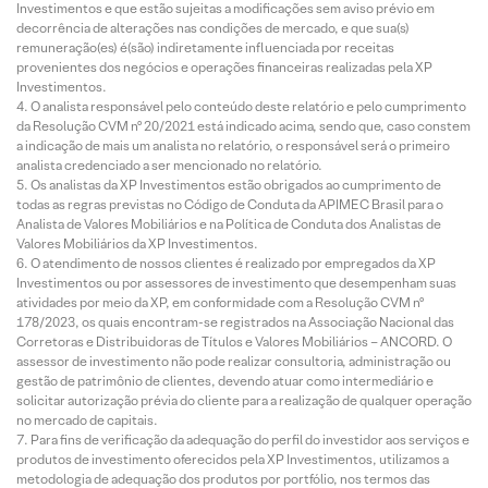
Investimentos e que estão sujeitas a modificações sem aviso prévio em
decorrência de alterações nas condições de mercado, e que sua(s)
remuneração(es) é(são) indiretamente influenciada por receitas
provenientes dos negócios e operações financeiras realizadas pela XP
Investimentos.
O analista responsável pelo conteúdo deste relatório e pelo cumprimento
da Resolução CVM nº 20/2021 está indicado acima, sendo que, caso constem
a indicação de mais um analista no relatório, o responsável será o primeiro
analista credenciado a ser mencionado no relatório.
Os analistas da XP Investimentos estão obrigados ao cumprimento de
todas as regras previstas no Código de Conduta da APIMEC Brasil para o
Analista de Valores Mobiliários e na Política de Conduta dos Analistas de
Valores Mobiliários da XP Investimentos.
O atendimento de nossos clientes é realizado por empregados da XP
Investimentos ou por assessores de investimento que desempenham suas
atividades por meio da XP, em conformidade com a Resolução CVM nº
178/2023, os quais encontram-se registrados na Associação Nacional das
Corretoras e Distribuidoras de Títulos e Valores Mobiliários – ANCORD. O
assessor de investimento não pode realizar consultoria, administração ou
gestão de patrimônio de clientes, devendo atuar como intermediário e
solicitar autorização prévia do cliente para a realização de qualquer operação
no mercado de capitais.
Para fins de verificação da adequação do perfil do investidor aos serviços e
produtos de investimento oferecidos pela XP Investimentos, utilizamos a
metodologia de adequação dos produtos por portfólio, nos termos das