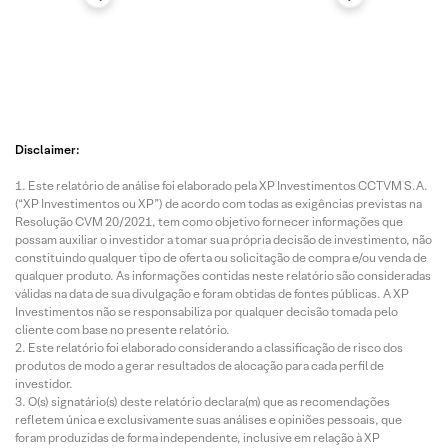
Disclaimer:
Este relatório de análise foi elaborado pela XP Investimentos CCTVM S.A.
(“XP Investimentos ou XP”) de acordo com todas as exigências previstas na
Resolução CVM 20/2021, tem como objetivo fornecer informações que
possam auxiliar o investidor a tomar sua própria decisão de investimento, não
constituindo qualquer tipo de oferta ou solicitação de compra e/ou venda de
qualquer produto. As informações contidas neste relatório são consideradas
válidas na data de sua divulgação e foram obtidas de fontes públicas. A XP
Investimentos não se responsabiliza por qualquer decisão tomada pelo
cliente com base no presente relatório.
Este relatório foi elaborado considerando a classificação de risco dos
produtos de modo a gerar resultados de alocação para cada perfil de
investidor.
O(s) signatário(s) deste relatório declara(m) que as recomendações
refletem única e exclusivamente suas análises e opiniões pessoais, que
foram produzidas de forma independente, inclusive em relação à XP