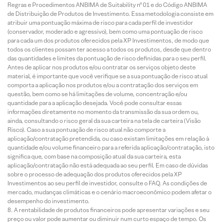
Regras e Procedimentos ANBIMA de Suitability nº 01 e do Código ANBIMA
de Distribuição de Produtos de Investimento. Essa metodologia consiste em
atribuir uma pontuação máxima de risco para cada perfil de investidor
(conservador, moderado e agressivo), bem como uma pontuação de risco
para cada um dos produtos oferecidos pela XP Investimentos, de modo que
todos os clientes possam ter acesso a todos os produtos, desde que dentro
das quantidades e limites da pontuação de risco definidas para o seu perfil.
Antes de aplicar nos produtos e/ou contratar os serviços objeto deste
material, é importante que você verifique se a sua pontuação de risco atual
comporta a aplicação nos produtos e/ou a contratação dos serviços em
questão, bem como se há limitações de volume, concentração e/ou
quantidade para a aplicação desejada. Você pode consultar essas
informações diretamente no momento da transmissão da sua ordem ou,
ainda, consultando o risco geral da sua carteira na tela de carteira (Visão
Risco). Caso a sua pontuação de risco atual não comporte a
aplicação/contratação pretendida, ou caso existam limitações em relação à
quantidade e/ou volume financeiro para a referida aplicação/contratação, isto
significa que, com base na composição atual da sua carteira, esta
aplicação/contratação não está adequada ao seu perfil. Em caso de dúvidas
sobre o processo de adequação dos produtos oferecidos pela XP
Investimentos ao seu perfil de investidor, consulte o FAQ. As condições de
mercado, mudanças climáticas e o cenário macroeconômico podem afetar o
desempenho do investimento.
A rentabilidade de produtos financeiros pode apresentar variações e seu
preço ou valor pode aumentar ou diminuir num curto espaço de tempo. Os