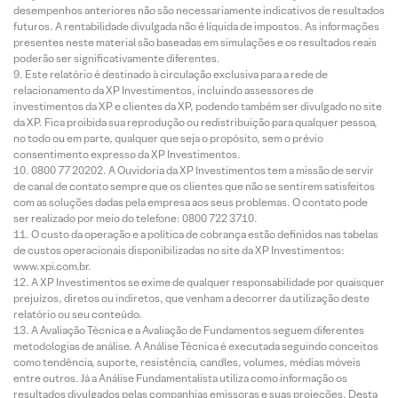
desempenhos anteriores não são necessariamente indicativos de resultados
futuros. A rentabilidade divulgada não é líquida de impostos. As informações
presentes neste material são baseadas em simulações e os resultados reais
poderão ser significativamente diferentes.
Este relatório é destinado à circulação exclusiva para a rede de
relacionamento da XP Investimentos, incluindo assessores de
investimentos da XP e clientes da XP, podendo também ser divulgado no site
da XP. Fica proibida sua reprodução ou redistribuição para qualquer pessoa,
no todo ou em parte, qualquer que seja o propósito, sem o prévio
consentimento expresso da XP Investimentos.
0800 77 20202. A Ouvidoria da XP Investimentos tem a missão de servir
de canal de contato sempre que os clientes que não se sentirem satisfeitos
com as soluções dadas pela empresa aos seus problemas. O contato pode
ser realizado por meio do telefone: 0800 722 3710.
O custo da operação e a política de cobrança estão definidos nas tabelas
de custos operacionais disponibilizadas no site da XP Investimentos:
www.xpi.com.br.
A XP Investimentos se exime de qualquer responsabilidade por quaisquer
prejuízos, diretos ou indiretos, que venham a decorrer da utilização deste
relatório ou seu conteúdo.
A Avaliação Técnica e a Avaliação de Fundamentos seguem diferentes
metodologias de análise. A Análise Técnica é executada seguindo conceitos
como tendência, suporte, resistência, candles, volumes, médias móveis
entre outros. Já a Análise Fundamentalista utiliza como informação os
resultados divulgados pelas companhias emissoras e suas projeções. Desta