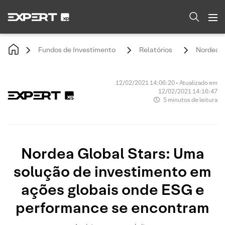
Fundos de Investimento
Relatórios
Nordea G
12/02/2021 14:06:20 • Atualizado em
12/02/2021 14:16:47
5 minutos de leitura
Nordea Global Stars: Uma
solução de investimento em
ações globais onde ESG e
performance se encontram