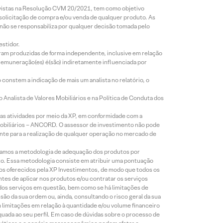
revistas na Resolução CVM 20/2021, tem como objetivo
 solicitação de compra e/ou venda de qualquer produto. As
 não se responsabiliza por qualquer decisão tomada pelo
estidor.
foram produzidas de forma independente, inclusive em relação
 remuneração(es) é(são) indiretamente influenciada por
constem a indicação de mais um analista no relatório, o
Analista de Valores Mobiliários e na Política de Conduta dos
s atividades por meio da XP, em conformidade com a
Mobiliários – ANCORD. O assessor de investimento não pode
iente para a realização de qualquer operação no mercado de
lizamos a metodologia de adequação dos produtos por
to. Essa metodologia consiste em atribuir uma pontuação
tos oferecidos pela XP Investimentos, de modo que todos os
ntes de aplicar nos produtos e/ou contratar os serviços
 dos serviços em questão, bem como se há limitações de
o da sua ordem ou, ainda, consultando o risco geral da sua
m limitações em relação à quantidade e/ou volume financeiro
equada ao seu perfil. Em caso de dúvidas sobre o processo de