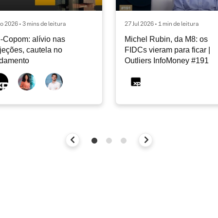
o 2026 • 3 mins de leitura
27 Jul 2026 • 1 min de leitura
-Copom: alívio nas
Michel Rubin, da M8: os
jeções, cautela no
FIDCs vieram para ficar |
ndamento
Outliers InfoMoney #191