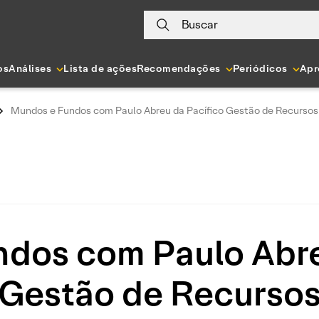
Buscar
os
Análises
Lista de ações
Recomendações
Periódicos
Apr
Mundos e Fundos com Paulo Abreu da Pacífico Gestão de Recursos
dos com Paulo Abre
Gestão de Recurso