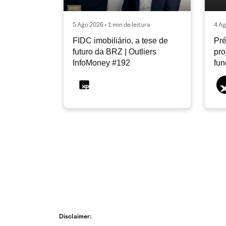
5 Ago 2026 • 1 min de leitura
4 Ag
FIDC imobiliário, a tese de
Pré
futuro da BRZ | Outliers
pro
InfoMoney #192
fu
Disclaimer: