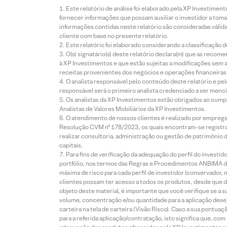
Este relatório de análise foi elaborado pela XP Investim
fornecer informações que possam auxiliar o investidor a toma
informações contidas neste relatório são consideradas válida
cliente com base no presente relatório.
Este relatório foi elaborado considerando a classificação d
O(s) signatário(s) deste relatório declara(m) que as reco
à XP Investimentos e que estão sujeitas a modificações sem 
receitas provenientes dos negócios e operações financeiras 
O analista responsável pelo conteúdo deste relatório e pe
responsável será o primeiro analista credenciado a ser menci
Os analistas da XP Investimentos estão obrigados ao cumpr
Analistas de Valores Mobiliários da XP Investimentos.
O atendimento de nossos clientes é realizado por empreg
Resolução CVM nº 178/2023, os quais encontram-se registrad
realizar consultoria, administração ou gestão de patrimônio 
capitais.
Para fins de verificação da adequação do perfil do invest
portfólio, nos termos das Regras e Procedimentos ANBIMA de
máxima de risco para cada perfil de investidor (conservado
clientes possam ter acesso a todos os produtos, desde que de
objeto deste material, é importante que você verifique se a
volume, concentração e/ou quantidade para a aplicação dese
carteira na tela de carteira (Visão Risco). Caso a sua pontu
para a referida aplicação/contratação, isto significa que, co