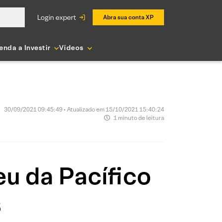
login expert
Abra sua conta XP
enda a Investir
Vídeos
30/09/2021 09:45:49 • Atualizado em 15/10/2021 15:40:24
1 minuto de leitura
u da Pacífico
s