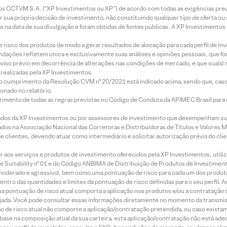
entos CCTVM S.A. (“XP Investimentos ou XP”) de acordo com todas as exigências p
r sua própria decisão de investimento, não constituindo qualquer tipo de oferta ou
s na data de sua divulgação e foram obtidas de fontes públicas. A XP Investimentos
e risco dos produtos de modo a gerar resultados de alocação para cada perfil de inv
mendações refletem única e exclusivamente suas análises e opiniões pessoais, que 
aviso prévio em decorrência de alterações nas condições de mercado, e que sua(s)
realizadas pela XP Investimentos.
lo cumprimento da Resolução CVM nº 20/2021 está indicado acima, sendo que, caso 
onado no relatório.
imento de todas as regras previstas no Código de Conduta da APIMEC Brasil para o 
ados da XP Investimentos ou por assessores de investimento que desempenham sua
os na Associação Nacional das Corretoras e Distribuidoras de Títulos e Valores 
de clientes, devendo atuar como intermediário e solicitar autorização prévia do cl
idor aos serviços e produtos de investimento oferecidos pela XP Investimentos, uti
 Suitability nº 01 e do Código ANBIMA de Distribuição de Produtos de Investimen
r, moderado e agressivo), bem como uma pontuação de risco para cada um dos produ
ntro das quantidades e limites da pontuação de risco definidas para o seu perfil. A
 sua pontuação de risco atual comporta a aplicação nos produtos e/ou a contratação
jada. Você pode consultar essas informações diretamente no momento da transmissã
ação de risco atual não comporte a aplicação/contratação pretendida, ou caso exista
m base na composição atual da sua carteira, esta aplicação/contratação não está ad