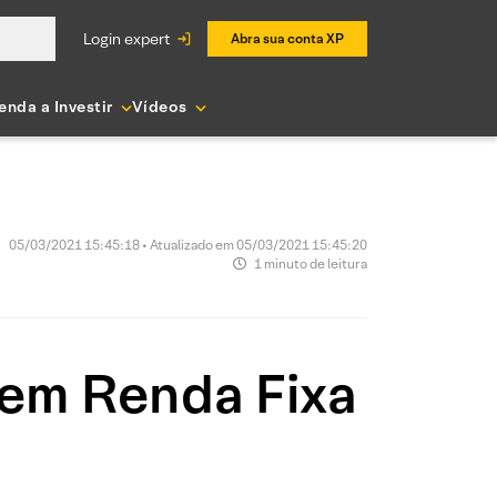
login expert
Abra sua conta XP
enda a Investir
Vídeos
05/03/2021 15:45:18 • Atualizado em 05/03/2021 15:45:20
1 minuto de leitura
 em Renda Fixa