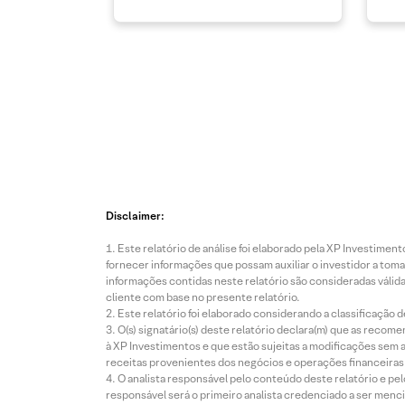
Disclaimer:
Este relatório de análise foi elaborado pela XP Investim
fornecer informações que possam auxiliar o investidor a toma
informações contidas neste relatório são consideradas válida
cliente com base no presente relatório.
Este relatório foi elaborado considerando a classificação d
O(s) signatário(s) deste relatório declara(m) que as reco
à XP Investimentos e que estão sujeitas a modificações sem 
receitas provenientes dos negócios e operações financeiras 
O analista responsável pelo conteúdo deste relatório e pe
responsável será o primeiro analista credenciado a ser menci