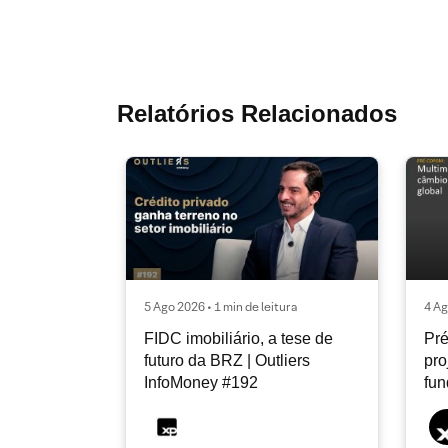
Relatórios Relacionados
5 Ago 2026 • 1 min de leitura
4 Ag
FIDC imobiliário, a tese de
Pré
futuro da BRZ | Outliers
pro
InfoMoney #192
fu