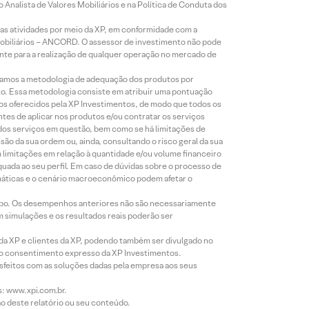
Analista de Valores Mobiliários e na Política de Conduta dos
s atividades por meio da XP, em conformidade com a
Mobiliários – ANCORD. O assessor de investimento não pode
iente para a realização de qualquer operação no mercado de
lizamos a metodologia de adequação dos produtos por
to. Essa metodologia consiste em atribuir uma pontuação
tos oferecidos pela XP Investimentos, de modo que todos os
ntes de aplicar nos produtos e/ou contratar os serviços
 dos serviços em questão, bem como se há limitações de
o da sua ordem ou, ainda, consultando o risco geral da sua
m limitações em relação à quantidade e/ou volume financeiro
equada ao seu perfil. Em caso de dúvidas sobre o processo de
imáticas e o cenário macroeconômico podem afetar o
empo. Os desempenhos anteriores não são necessariamente
m simulações e os resultados reais poderão ser
 da XP e clientes da XP, podendo também ser divulgado no
évio consentimento expresso da XP Investimentos.
isfeitos com as soluções dadas pela empresa aos seus
s: www.xpi.com.br.
ão deste relatório ou seu conteúdo.