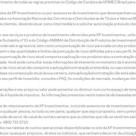
imento de todas as regras previstas no Código de Conduta da APIMEC Brasil para o 
ados da XP Investimentos ou por assessores de investimento que desempenham sua
os na Associação Nacional das Corretoras e Distribuidoras de Títulos e Valores 
de clientes, devendo atuar como intermediário e solicitar autorização prévia do cl
idor aos serviços e produtos de investimento oferecidos pela XP Investimentos, uti
 Suitability nº 01 e do Código ANBIMA de Distribuição de Produtos de Investimen
r, moderado e agressivo), bem como uma pontuação de risco para cada um dos produ
ntro das quantidades e limites da pontuação de risco definidas para o seu perfil. A
 sua pontuação de risco atual comporta a aplicação nos produtos e/ou a contratação
jada. Você pode consultar essas informações diretamente no momento da transmissã
ação de risco atual não comporte a aplicação/contratação pretendida, ou caso exista
m base na composição atual da sua carteira, esta aplicação/contratação não está ad
 seu perfil de investidor, consulte o FAQ. As condições de mercado, mudanças cl
 variações e seu preço ou valor pode aumentar ou diminuir num curto espaço de t
 não é líquida de impostos. As informações presentes neste material são baseadas e
rede de relacionamento da XP Investimentos, incluindo assessores de investimentos
ara qualquer pessoa, no todo ou em parte, qualquer que seja o propósito, sem o pr
ssão de servir de canal de contato sempre que os clientes que não se sentirem sat
e: 0800 722 3710.
dos nas tabelas de custos operacionais disponibilizadas no site da XP Investimento
 por quaisquer prejuízos, diretos ou indiretos, que venham a decorrer da utilizaç