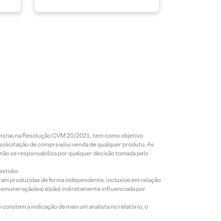
revistas na Resolução CVM 20/2021, tem como objetivo
 solicitação de compra e/ou venda de qualquer produto. As
 não se responsabiliza por qualquer decisão tomada pelo
estidor.
foram produzidas de forma independente, inclusive em relação
 remuneração(es) é(são) indiretamente influenciada por
constem a indicação de mais um analista no relatório, o