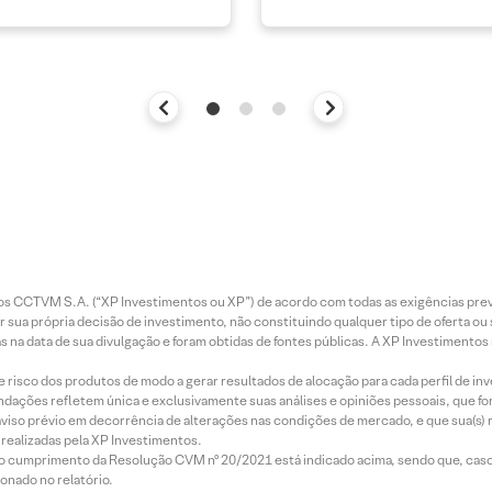
entos CCTVM S.A. (“XP Investimentos ou XP”) de acordo com todas as exigências p
r sua própria decisão de investimento, não constituindo qualquer tipo de oferta ou
s na data de sua divulgação e foram obtidas de fontes públicas. A XP Investimentos
e risco dos produtos de modo a gerar resultados de alocação para cada perfil de inv
mendações refletem única e exclusivamente suas análises e opiniões pessoais, que 
aviso prévio em decorrência de alterações nas condições de mercado, e que sua(s)
realizadas pela XP Investimentos.
lo cumprimento da Resolução CVM nº 20/2021 está indicado acima, sendo que, caso 
onado no relatório.