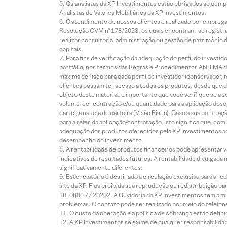
Os analistas da XP Investimentos estão obrigados ao cumpr
Analistas de Valores Mobiliários da XP Investimentos.
O atendimento de nossos clientes é realizado por empreg
Resolução CVM nº 178/2023, os quais encontram-se registrad
realizar consultoria, administração ou gestão de patrimônio 
capitais.
Para fins de verificação da adequação do perfil do invest
portfólio, nos termos das Regras e Procedimentos ANBIMA de
máxima de risco para cada perfil de investidor (conservado
clientes possam ter acesso a todos os produtos, desde que de
objeto deste material, é importante que você verifique se a
volume, concentração e/ou quantidade para a aplicação dese
carteira na tela de carteira (Visão Risco). Caso a sua pontu
para a referida aplicação/contratação, isto significa que, co
adequação dos produtos oferecidos pela XP Investimentos ao
desempenho do investimento.
A rentabilidade de produtos financeiros pode apresentar
indicativos de resultados futuros. A rentabilidade divulgada
significativamente diferentes.
Este relatório é destinado à circulação exclusiva para a 
site da XP. Fica proibida sua reprodução ou redistribuição p
0800 77 20202. A Ouvidoria da XP Investimentos tem a mi
problemas. O contato pode ser realizado por meio do telefon
O custo da operação e a política de cobrança estão defini
A XP Investimentos se exime de qualquer responsabilidade