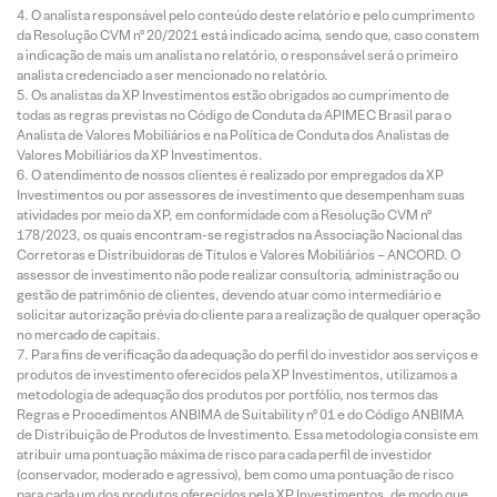
O analista responsável pelo conteúdo deste relatório e pelo cumprimento
da Resolução CVM nº 20/2021 está indicado acima, sendo que, caso constem
a indicação de mais um analista no relatório, o responsável será o primeiro
analista credenciado a ser mencionado no relatório.
Os analistas da XP Investimentos estão obrigados ao cumprimento de
todas as regras previstas no Código de Conduta da APIMEC Brasil para o
Analista de Valores Mobiliários e na Política de Conduta dos Analistas de
Valores Mobiliários da XP Investimentos.
O atendimento de nossos clientes é realizado por empregados da XP
Investimentos ou por assessores de investimento que desempenham suas
atividades por meio da XP, em conformidade com a Resolução CVM nº
178/2023, os quais encontram-se registrados na Associação Nacional das
Corretoras e Distribuidoras de Títulos e Valores Mobiliários – ANCORD. O
assessor de investimento não pode realizar consultoria, administração ou
gestão de patrimônio de clientes, devendo atuar como intermediário e
solicitar autorização prévia do cliente para a realização de qualquer operação
no mercado de capitais.
Para fins de verificação da adequação do perfil do investidor aos serviços e
produtos de investimento oferecidos pela XP Investimentos, utilizamos a
metodologia de adequação dos produtos por portfólio, nos termos das
Regras e Procedimentos ANBIMA de Suitability nº 01 e do Código ANBIMA
de Distribuição de Produtos de Investimento. Essa metodologia consiste em
atribuir uma pontuação máxima de risco para cada perfil de investidor
(conservador, moderado e agressivo), bem como uma pontuação de risco
para cada um dos produtos oferecidos pela XP Investimentos, de modo que