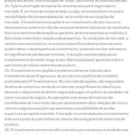
preços dos ativos, com utilização de “stops” para limitar as possíveis perdas.
Ação é uma fração do capital de uma empresa que é negociada no
mercado. É um título de renda variável, ou seja, um investimento no qual a
rentabilidade não é preestabelecida, varia conforme as cotações de
mercado. O investimento em ações é um investimento de alto risco e os
desempenhos anteriores não são necessariamente indicativos de resultados
futuros e nenhuma declaração ou garantia, de forma expressa ou implícita, é
feita neste material em relação a desempenhos. As condições de mercado, o
cenário macroeconômico, os eventos específicos da empresa e do setor
podem afetar o desempenho do investimento, podendo resultar até mesmo
em significativas perdas patrimoniais. A duração recomendada para o
investimento é de médio-longo prazo. Não há quaisquer garantias sobre o
patrimônio do cliente neste tipo de produto.
O investimento em opções é preferencialmente indicado para
investidores de perfil agressivo, de acordo com a política de suitability
praticada pela XP Investimentos. No mercado de opções, são negociados
direitos de compra ou venda de um bem por preço fixado em data futura,
devendo o adquirente do direito negociado pagar um prêmio ao vendedor tal
como num acordo seguro. As operações com esses derivativos são
consideradas de risco muito alto por apresentarem altas relações de risco e
retorno e algumas posições apresentarem a possibilidade de perdas
superiores ao capital investido. A duração recomendada para o investimento
é de curto prazo e o patrimônio do cliente não está garantido neste tipo de
produto.
O investimento em termos são contratos para compra ou a venda de uma