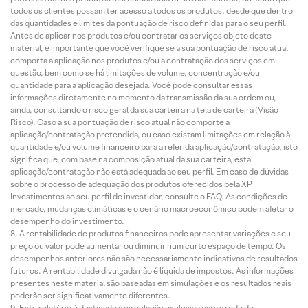
todos os clientes possam ter acesso a todos os produtos, desde que dentro
das quantidades e limites da pontuação de risco definidas para o seu perfil.
Antes de aplicar nos produtos e/ou contratar os serviços objeto deste
material, é importante que você verifique se a sua pontuação de risco atual
comporta a aplicação nos produtos e/ou a contratação dos serviços em
questão, bem como se há limitações de volume, concentração e/ou
quantidade para a aplicação desejada. Você pode consultar essas
informações diretamente no momento da transmissão da sua ordem ou,
ainda, consultando o risco geral da sua carteira na tela de carteira (Visão
Risco). Caso a sua pontuação de risco atual não comporte a
aplicação/contratação pretendida, ou caso existam limitações em relação à
quantidade e/ou volume financeiro para a referida aplicação/contratação, isto
significa que, com base na composição atual da sua carteira, esta
aplicação/contratação não está adequada ao seu perfil. Em caso de dúvidas
sobre o processo de adequação dos produtos oferecidos pela XP
Investimentos ao seu perfil de investidor, consulte o FAQ. As condições de
mercado, mudanças climáticas e o cenário macroeconômico podem afetar o
desempenho do investimento.
A rentabilidade de produtos financeiros pode apresentar variações e seu
preço ou valor pode aumentar ou diminuir num curto espaço de tempo. Os
desempenhos anteriores não são necessariamente indicativos de resultados
futuros. A rentabilidade divulgada não é líquida de impostos. As informações
presentes neste material são baseadas em simulações e os resultados reais
poderão ser significativamente diferentes.
Este relatório é destinado à circulação exclusiva para a rede de