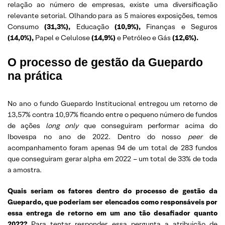
relação ao número de empresas, existe uma diversificação
relevante setorial. Olhando para as 5 maiores exposições, temos
Consumo
(31,3%),
Educação
(10,9%),
Finanças e Seguros
(14,0%),
Papel e Celulose
(14,9%)
e Petróleo e Gás
(12,6%).
O processo de gestão da Guepardo
na prática
No ano o fundo Guepardo Institucional entregou um retorno de
13,57% contra 10,97% ficando entre o pequeno número de fundos
de ações
long only
que conseguiram performar acima do
Ibovespa no ano de 2022. Dentro do nosso
peer
de
acompanhamento foram apenas 94 de um total de 283 fundos
que conseguiram gerar alpha em 2022 – um total de 33% de toda
a amostra.
Quais seriam os fatores dentro do processo de gestão da
Guepardo, que poderiam ser elencados como responsáveis por
essa entrega de retorno em um ano tão desafiador quanto
2022?
Para tentar responder essa pergunta a atribuição de