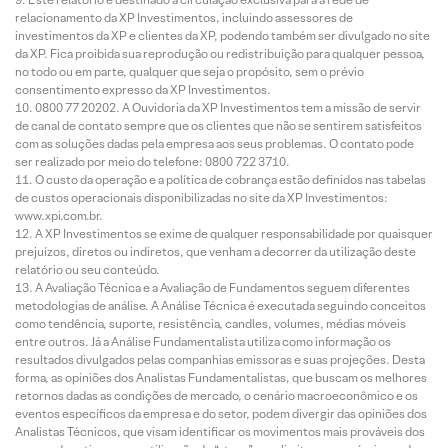
relacionamento da XP Investimentos, incluindo assessores de
investimentos da XP e clientes da XP, podendo também ser divulgado no site
da XP. Fica proibida sua reprodução ou redistribuição para qualquer pessoa,
no todo ou em parte, qualquer que seja o propósito, sem o prévio
consentimento expresso da XP Investimentos.
0800 77 20202. A Ouvidoria da XP Investimentos tem a missão de servir
de canal de contato sempre que os clientes que não se sentirem satisfeitos
com as soluções dadas pela empresa aos seus problemas. O contato pode
ser realizado por meio do telefone: 0800 722 3710.
O custo da operação e a política de cobrança estão definidos nas tabelas
de custos operacionais disponibilizadas no site da XP Investimentos:
www.xpi.com.br.
A XP Investimentos se exime de qualquer responsabilidade por quaisquer
prejuízos, diretos ou indiretos, que venham a decorrer da utilização deste
relatório ou seu conteúdo.
A Avaliação Técnica e a Avaliação de Fundamentos seguem diferentes
metodologias de análise. A Análise Técnica é executada seguindo conceitos
como tendência, suporte, resistência, candles, volumes, médias móveis
entre outros. Já a Análise Fundamentalista utiliza como informação os
resultados divulgados pelas companhias emissoras e suas projeções. Desta
forma, as opiniões dos Analistas Fundamentalistas, que buscam os melhores
retornos dadas as condições de mercado, o cenário macroeconômico e os
eventos específicos da empresa e do setor, podem divergir das opiniões dos
Analistas Técnicos, que visam identificar os movimentos mais prováveis dos