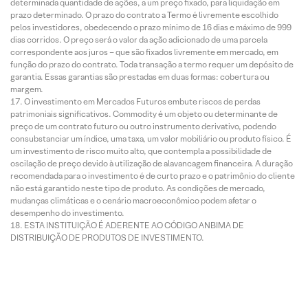
determinada quantidade de ações, a um preço fixado, para liquidação em
prazo determinado. O prazo do contrato a Termo é livremente escolhido
pelos investidores, obedecendo o prazo mínimo de 16 dias e máximo de 999
dias corridos. O preço será o valor da ação adicionado de uma parcela
correspondente aos juros – que são fixados livremente em mercado, em
função do prazo do contrato. Toda transação a termo requer um depósito de
garantia. Essas garantias são prestadas em duas formas: cobertura ou
margem.
O investimento em Mercados Futuros embute riscos de perdas
patrimoniais significativos. Commodity é um objeto ou determinante de
preço de um contrato futuro ou outro instrumento derivativo, podendo
consubstanciar um índice, uma taxa, um valor mobiliário ou produto físico. É
um investimento de risco muito alto, que contempla a possibilidade de
oscilação de preço devido à utilização de alavancagem financeira. A duração
recomendada para o investimento é de curto prazo e o patrimônio do cliente
não está garantido neste tipo de produto. As condições de mercado,
mudanças climáticas e o cenário macroeconômico podem afetar o
desempenho do investimento.
ESTA INSTITUIÇÃO É ADERENTE AO CÓDIGO ANBIMA DE
DISTRIBUIÇÃO DE PRODUTOS DE INVESTIMENTO.