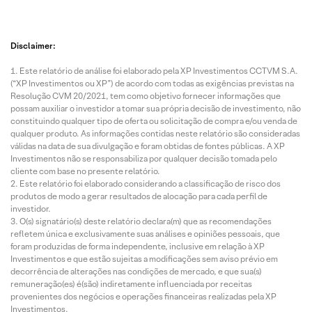
Disclaimer:
Este relatório de análise foi elaborado pela XP Investimentos CCTVM S.A.
(“XP Investimentos ou XP”) de acordo com todas as exigências previstas na
Resolução CVM 20/2021, tem como objetivo fornecer informações que
possam auxiliar o investidor a tomar sua própria decisão de investimento, não
constituindo qualquer tipo de oferta ou solicitação de compra e/ou venda de
qualquer produto. As informações contidas neste relatório são consideradas
válidas na data de sua divulgação e foram obtidas de fontes públicas. A XP
Investimentos não se responsabiliza por qualquer decisão tomada pelo
cliente com base no presente relatório.
Este relatório foi elaborado considerando a classificação de risco dos
produtos de modo a gerar resultados de alocação para cada perfil de
investidor.
O(s) signatário(s) deste relatório declara(m) que as recomendações
refletem única e exclusivamente suas análises e opiniões pessoais, que
foram produzidas de forma independente, inclusive em relação à XP
Investimentos e que estão sujeitas a modificações sem aviso prévio em
decorrência de alterações nas condições de mercado, e que sua(s)
remuneração(es) é(são) indiretamente influenciada por receitas
provenientes dos negócios e operações financeiras realizadas pela XP
Investimentos.