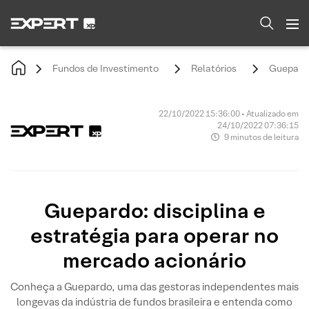
Fundos de Investimento
Relatórios
Guepardo
22/10/2022 15:36:00 • Atualizado em
24/10/2022 07:36:15
9 minutos de leitura
Guepardo: disciplina e
estratégia para operar no
mercado acionário
Conheça a Guepardo, uma das gestoras independentes mais
longevas da indústria de fundos brasileira e entenda como