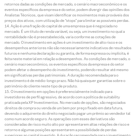
retornos dadas as condições de mercado, o cenário macroeconômico e os
eventos específicos da empresa e do setor, podem divergir das opiniões dos
Analistas Técnicos, que visam identificar os movimentos mais prováveis dos
preços dos ativos, com utilização de “stops” para limitar as possíveis perdas.
Ação é uma fração do capital de uma empresa que é negociada no
mercado. É um título de renda variável, ou seja, um investimento no qual a
rentabilidade não é preestabelecida, varia conforme as cotações de
mercado. O investimento em ações é um investimento de alto risco e os
desempenhos anteriores não são necessariamente indicativos de resultados
futuros e nenhuma declaração ou garantia, de forma expressa ou implícita, é
feita neste material em relação a desempenhos. As condições de mercado, o
cenário macroeconômico, os eventos específicos da empresa e do setor
podem afetar o desempenho do investimento, podendo resultar até mesmo
em significativas perdas patrimoniais. A duração recomendada para o
investimento é de médio-longo prazo. Não há quaisquer garantias sobre o
patrimônio do cliente neste tipo de produto.
O investimento em opções é preferencialmente indicado para
investidores de perfil agressivo, de acordo com a política de suitability
praticada pela XP Investimentos. No mercado de opções, são negociados
direitos de compra ou venda de um bem por preço fixado em data futura,
devendo o adquirente do direito negociado pagar um prêmio ao vendedor tal
como num acordo seguro. As operações com esses derivativos são
consideradas de risco muito alto por apresentarem altas relações de risco e
retorno e algumas posições apresentarem a possibilidade de perdas
superiores ao capital investido. A duração recomendada para o investimento