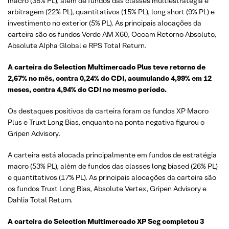
macro (38% PL), além de fundos das classes multiestratégia e
arbitragem (22% PL), quantitativos (15% PL), long short (9% PL) e
investimento no exterior (5% PL). As principais alocações da
carteira são os fundos Verde AM X60, Occam Retorno Absoluto,
Absolute Alpha Global e RPS Total Return.
A carteira do Selection Multimercado Plus teve retorno de
2,67% no mês, contra 0,24% do CDI, acumulando 4,99% em 12
meses, contra 4,94% do CDI no mesmo período.
Os destaques positivos da carteira foram os fundos XP Macro
Plus e Truxt Long Bias, enquanto na ponta negativa figurou o
Gripen Advisory.
A carteira está alocada principalmente em fundos de estratégia
macro (53% PL), além de fundos das classes long biased (26% PL)
e quantitativos (17% PL). As principais alocações da carteira são
os fundos Truxt Long Bias, Absolute Vertex, Gripen Advisory e
Dahlia Total Return.
A carteira do Selection Multimercado XP Seg completou 3