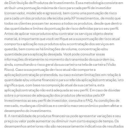
de Distribuição de Produtos de Investimento. Essa metodologia consiste em
atribuir uma pontuação máxima de risco para cada perfil de investidor
(conservador, moderado e agressivo), bem como uma pontuação de risco
para cada um dos produtos oferecidos pela XP Investimentos, de modo que
todos os clientes possam ter acesso a todos os produtos, desde que dentro
das quantidades e limites da pontuação de risco definidas para o seu perfil.
Antes de aplicar nos produtos e/ou contratar os serviços objeto deste
material, é importante que você verifique se a sua pontuação de risco atual
comporta a aplicação nos produtos e/ou a contratação dos serviços em
questão, bem como se há limitações de volume, concentração e/ou
quantidade para a aplicação desejada. Você pode consultar essas
informações diretamente no momento da transmissão da sua ordem ou,
ainda, consultando o risco geral da sua carteira na tela de carteira (Visão
Risco). Caso a sua pontuação de risco atual não comporte a
aplicação/contratação pretendida, ou caso existam limitações em relação à
quantidade e/ou volume financeiro para a referida aplicação/contratação, isto
significa que, com base na composição atual da sua carteira, esta
aplicação/contratação não está adequada ao seu perfil. Em caso de dúvidas
sobre o processo de adequação dos produtos oferecidos pela XP
Investimentos ao seu perfil de investidor, consulte o FAQ. As condições de
mercado, mudanças climáticas e o cenário macroeconômico podem afetar o
desempenho do investimento.
A rentabilidade de produtos financeiros pode apresentar variações e seu
preço ou valor pode aumentar ou diminuir num curto espaço de tempo. Os
desempenhos anteriores não são necessariamente indicativos de resultados