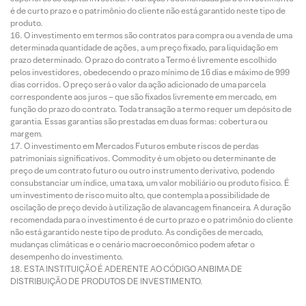
é de curto prazo e o patrimônio do cliente não está garantido neste tipo de
produto.
O investimento em termos são contratos para compra ou a venda de uma
determinada quantidade de ações, a um preço fixado, para liquidação em
prazo determinado. O prazo do contrato a Termo é livremente escolhido
pelos investidores, obedecendo o prazo mínimo de 16 dias e máximo de 999
dias corridos. O preço será o valor da ação adicionado de uma parcela
correspondente aos juros – que são fixados livremente em mercado, em
função do prazo do contrato. Toda transação a termo requer um depósito de
garantia. Essas garantias são prestadas em duas formas: cobertura ou
margem.
O investimento em Mercados Futuros embute riscos de perdas
patrimoniais significativos. Commodity é um objeto ou determinante de
preço de um contrato futuro ou outro instrumento derivativo, podendo
consubstanciar um índice, uma taxa, um valor mobiliário ou produto físico. É
um investimento de risco muito alto, que contempla a possibilidade de
oscilação de preço devido à utilização de alavancagem financeira. A duração
recomendada para o investimento é de curto prazo e o patrimônio do cliente
não está garantido neste tipo de produto. As condições de mercado,
mudanças climáticas e o cenário macroeconômico podem afetar o
desempenho do investimento.
ESTA INSTITUIÇÃO É ADERENTE AO CÓDIGO ANBIMA DE
DISTRIBUIÇÃO DE PRODUTOS DE INVESTIMENTO.