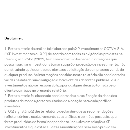
Disclaimer:
Este relatório de análise foi elaborado pela XP Investimentos CCTVM S.A.
(“XP Investimentos ou XP”) de acordo com todas as exigências previstas na
Resolução CVM 20/2021, tem como objetivo fornecer informações que
possam auxiliar o investidor a tomar sua própria decisão de investimento, não
constituindo qualquer tipo de oferta ou solicitação de compra e/ou venda de
qualquer produto. As informações contidas neste relatório são consideradas
válidas na data de sua divulgação e foram obtidas de fontes públicas. A XP
Investimentos não se responsabiliza por qualquer decisão tomada pelo
cliente com base no presente relatório.
Este relatório foi elaborado considerando a classificação de risco dos
produtos de modo a gerar resultados de alocação para cada perfil de
investidor.
O(s) signatário(s) deste relatório declara(m) que as recomendações
refletem única e exclusivamente suas análises e opiniões pessoais, que
foram produzidas de forma independente, inclusive em relação à XP
Investimentos e que estão sujeitas a modificações sem aviso prévio em