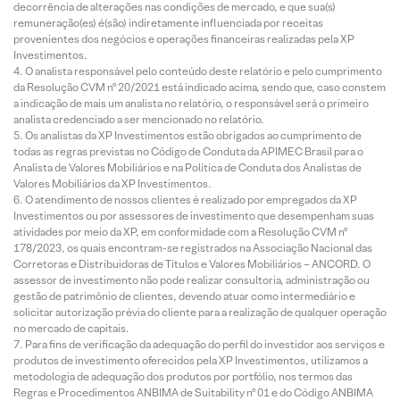
decorrência de alterações nas condições de mercado, e que sua(s)
remuneração(es) é(são) indiretamente influenciada por receitas
provenientes dos negócios e operações financeiras realizadas pela XP
Investimentos.
O analista responsável pelo conteúdo deste relatório e pelo cumprimento
da Resolução CVM nº 20/2021 está indicado acima, sendo que, caso constem
a indicação de mais um analista no relatório, o responsável será o primeiro
analista credenciado a ser mencionado no relatório.
Os analistas da XP Investimentos estão obrigados ao cumprimento de
todas as regras previstas no Código de Conduta da APIMEC Brasil para o
Analista de Valores Mobiliários e na Política de Conduta dos Analistas de
Valores Mobiliários da XP Investimentos.
O atendimento de nossos clientes é realizado por empregados da XP
Investimentos ou por assessores de investimento que desempenham suas
atividades por meio da XP, em conformidade com a Resolução CVM nº
178/2023, os quais encontram-se registrados na Associação Nacional das
Corretoras e Distribuidoras de Títulos e Valores Mobiliários – ANCORD. O
assessor de investimento não pode realizar consultoria, administração ou
gestão de patrimônio de clientes, devendo atuar como intermediário e
solicitar autorização prévia do cliente para a realização de qualquer operação
no mercado de capitais.
Para fins de verificação da adequação do perfil do investidor aos serviços e
produtos de investimento oferecidos pela XP Investimentos, utilizamos a
metodologia de adequação dos produtos por portfólio, nos termos das
Regras e Procedimentos ANBIMA de Suitability nº 01 e do Código ANBIMA