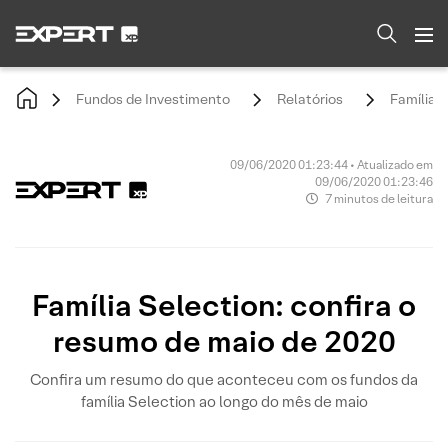
Fundos de Investimento
Relatórios
Família 
09/06/2020 01:23:44 • Atualizado em
09/06/2020 01:23:46
7 minutos de leitura
Família Selection: confira o
resumo de maio de 2020
Confira um resumo do que aconteceu com os fundos da
família Selection ao longo do mês de maio