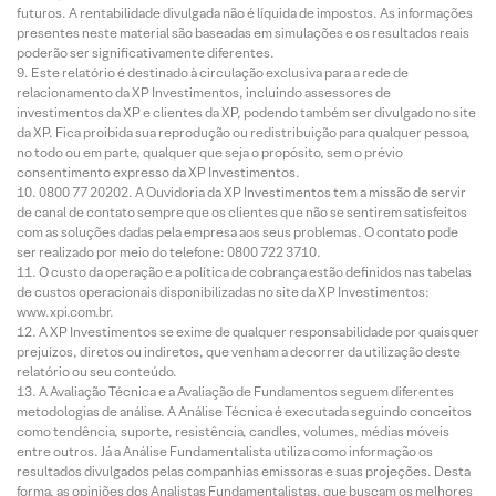
futuros. A rentabilidade divulgada não é líquida de impostos. As informações
presentes neste material são baseadas em simulações e os resultados reais
poderão ser significativamente diferentes.
Este relatório é destinado à circulação exclusiva para a rede de
relacionamento da XP Investimentos, incluindo assessores de
investimentos da XP e clientes da XP, podendo também ser divulgado no site
da XP. Fica proibida sua reprodução ou redistribuição para qualquer pessoa,
no todo ou em parte, qualquer que seja o propósito, sem o prévio
consentimento expresso da XP Investimentos.
0800 77 20202. A Ouvidoria da XP Investimentos tem a missão de servir
de canal de contato sempre que os clientes que não se sentirem satisfeitos
com as soluções dadas pela empresa aos seus problemas. O contato pode
ser realizado por meio do telefone: 0800 722 3710.
O custo da operação e a política de cobrança estão definidos nas tabelas
de custos operacionais disponibilizadas no site da XP Investimentos:
www.xpi.com.br.
A XP Investimentos se exime de qualquer responsabilidade por quaisquer
prejuízos, diretos ou indiretos, que venham a decorrer da utilização deste
relatório ou seu conteúdo.
A Avaliação Técnica e a Avaliação de Fundamentos seguem diferentes
metodologias de análise. A Análise Técnica é executada seguindo conceitos
como tendência, suporte, resistência, candles, volumes, médias móveis
entre outros. Já a Análise Fundamentalista utiliza como informação os
resultados divulgados pelas companhias emissoras e suas projeções. Desta
forma, as opiniões dos Analistas Fundamentalistas, que buscam os melhores