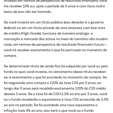
mudado em termos de perspectiva de resultado financeiro: você
iria receber 10% a.a. após o período de 5 anos e com risco muito
baixo de isso não ser honrado.
Se você investe em um título público (seu devedor é o governo
federal) ou em um título privado de uma empresa com boa nota
de crédito (High Grade), funciona de maneira análoga: a
marcação a mercado dos ativos no meio do caminho não mudam
nada, em termos de perspectiva de resultado financeiro futuro –
você irá receber exatamente o que foi pactuado no momento da
compra.
Se determinado título de renda fixa foi adquirido por você ou pelo
fundo no qual você investe, no vencimento desse título receber-
se-á exatamente o que foi acordado no momento da compra. Se
foi negociada uma compra a 120% da taxa CDI por 5 anos, ao
longo dos 5 anos será recebido exatamente 120% do CDI médio
desses 5 anos. Se a taxa foi de CDI+2,0% ao ano por 3 anos, você
ou o fundo receberão o equivalente à taxa CDI acrescida de 2,0%
ao ano no período. Se foi acordado uma taxa equivalente a
inflação mais 4% ao ano, isso será o que você ou o fundo