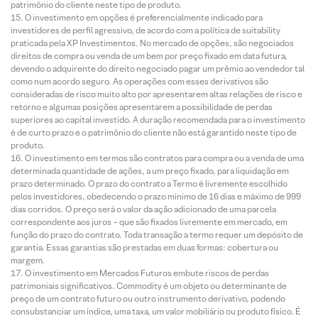
patrimônio do cliente neste tipo de produto.
O investimento em opções é preferencialmente indicado para
investidores de perfil agressivo, de acordo com a política de suitability
praticada pela XP Investimentos. No mercado de opções, são negociados
direitos de compra ou venda de um bem por preço fixado em data futura,
devendo o adquirente do direito negociado pagar um prêmio ao vendedor tal
como num acordo seguro. As operações com esses derivativos são
consideradas de risco muito alto por apresentarem altas relações de risco e
retorno e algumas posições apresentarem a possibilidade de perdas
superiores ao capital investido. A duração recomendada para o investimento
é de curto prazo e o patrimônio do cliente não está garantido neste tipo de
produto.
O investimento em termos são contratos para compra ou a venda de uma
determinada quantidade de ações, a um preço fixado, para liquidação em
prazo determinado. O prazo do contrato a Termo é livremente escolhido
pelos investidores, obedecendo o prazo mínimo de 16 dias e máximo de 999
dias corridos. O preço será o valor da ação adicionado de uma parcela
correspondente aos juros – que são fixados livremente em mercado, em
função do prazo do contrato. Toda transação a termo requer um depósito de
garantia. Essas garantias são prestadas em duas formas: cobertura ou
margem.
O investimento em Mercados Futuros embute riscos de perdas
patrimoniais significativos. Commodity é um objeto ou determinante de
preço de um contrato futuro ou outro instrumento derivativo, podendo
consubstanciar um índice, uma taxa, um valor mobiliário ou produto físico. É