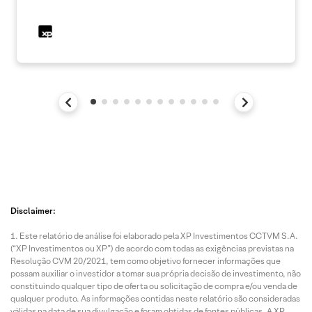
Disclaimer:
Este relatório de análise foi elaborado pela XP Investimentos CCTVM S.A.
(“XP Investimentos ou XP”) de acordo com todas as exigências previstas na
Resolução CVM 20/2021, tem como objetivo fornecer informações que
possam auxiliar o investidor a tomar sua própria decisão de investimento, não
constituindo qualquer tipo de oferta ou solicitação de compra e/ou venda de
qualquer produto. As informações contidas neste relatório são consideradas
válidas na data de sua divulgação e foram obtidas de fontes públicas. A XP