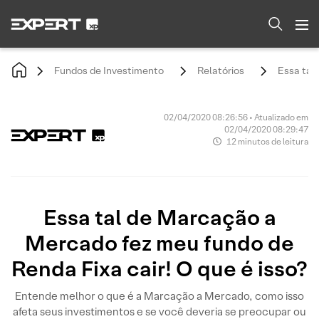
Fundos de Investimento
Relatórios
Essa tal
02/04/2020 08:26:56 • Atualizado em
02/04/2020 08:29:47
12 minutos de leitura
Essa tal de Marcação a
Mercado fez meu fundo de
Renda Fixa cair! O que é isso?
Entende melhor o que é a Marcação a Mercado, como isso
afeta seus investimentos e se você deveria se preocupar ou