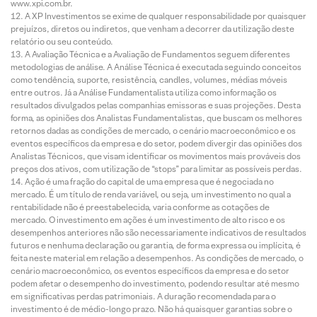
www.xpi.com.br.
A XP Investimentos se exime de qualquer responsabilidade por quaisquer
prejuízos, diretos ou indiretos, que venham a decorrer da utilização deste
relatório ou seu conteúdo.
A Avaliação Técnica e a Avaliação de Fundamentos seguem diferentes
metodologias de análise. A Análise Técnica é executada seguindo conceitos
como tendência, suporte, resistência, candles, volumes, médias móveis
entre outros. Já a Análise Fundamentalista utiliza como informação os
resultados divulgados pelas companhias emissoras e suas projeções. Desta
forma, as opiniões dos Analistas Fundamentalistas, que buscam os melhores
retornos dadas as condições de mercado, o cenário macroeconômico e os
eventos específicos da empresa e do setor, podem divergir das opiniões dos
Analistas Técnicos, que visam identificar os movimentos mais prováveis dos
preços dos ativos, com utilização de “stops” para limitar as possíveis perdas.
Ação é uma fração do capital de uma empresa que é negociada no
mercado. É um título de renda variável, ou seja, um investimento no qual a
rentabilidade não é preestabelecida, varia conforme as cotações de
mercado. O investimento em ações é um investimento de alto risco e os
desempenhos anteriores não são necessariamente indicativos de resultados
futuros e nenhuma declaração ou garantia, de forma expressa ou implícita, é
feita neste material em relação a desempenhos. As condições de mercado, o
cenário macroeconômico, os eventos específicos da empresa e do setor
podem afetar o desempenho do investimento, podendo resultar até mesmo
em significativas perdas patrimoniais. A duração recomendada para o
investimento é de médio-longo prazo. Não há quaisquer garantias sobre o