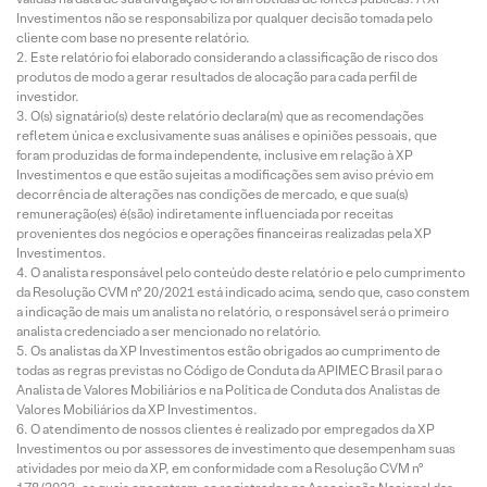
Investimentos não se responsabiliza por qualquer decisão tomada pelo
cliente com base no presente relatório.
Este relatório foi elaborado considerando a classificação de risco dos
produtos de modo a gerar resultados de alocação para cada perfil de
investidor.
O(s) signatário(s) deste relatório declara(m) que as recomendações
refletem única e exclusivamente suas análises e opiniões pessoais, que
foram produzidas de forma independente, inclusive em relação à XP
Investimentos e que estão sujeitas a modificações sem aviso prévio em
decorrência de alterações nas condições de mercado, e que sua(s)
remuneração(es) é(são) indiretamente influenciada por receitas
provenientes dos negócios e operações financeiras realizadas pela XP
Investimentos.
O analista responsável pelo conteúdo deste relatório e pelo cumprimento
da Resolução CVM nº 20/2021 está indicado acima, sendo que, caso constem
a indicação de mais um analista no relatório, o responsável será o primeiro
analista credenciado a ser mencionado no relatório.
Os analistas da XP Investimentos estão obrigados ao cumprimento de
todas as regras previstas no Código de Conduta da APIMEC Brasil para o
Analista de Valores Mobiliários e na Política de Conduta dos Analistas de
Valores Mobiliários da XP Investimentos.
O atendimento de nossos clientes é realizado por empregados da XP
Investimentos ou por assessores de investimento que desempenham suas
atividades por meio da XP, em conformidade com a Resolução CVM nº