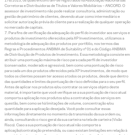
178/2023, os quais encontram-se registrados na Associação Nacional das
Corretoras e Distribuidoras de Títulos e Valores Mobiliários – ANCORD. O
assessor de investimento não pode realizar consultoria, administração ou
gestão de patrimônio de clientes, devendo atuar como intermediário e
solicitar autorização prévia do cliente para a realização de qualquer operação
no mercado de capitais.
Para fins de verificação da adequação do perfil do investidor aos serviços e
produtos de investimento oferecidos pela XP Investimentos, utilizamos a
metodologia de adequação dos produtos por portfólio, nos termos das
Regras e Procedimentos ANBIMA de Suitability nº 01 e do Código ANBIMA
de Distribuição de Produtos de Investimento. Essa metodologia consiste em
atribuir uma pontuação máxima de risco para cada perfil de investidor
(conservador, moderado e agressivo), bem como uma pontuação de risco
para cada um dos produtos oferecidos pela XP Investimentos, de modo que
todos os clientes possam ter acesso a todos os produtos, desde que dentro
das quantidades e limites da pontuação de risco definidas para o seu perfil.
Antes de aplicar nos produtos e/ou contratar os serviços objeto deste
material, é importante que você verifique se a sua pontuação de risco atual
comporta a aplicação nos produtos e/ou a contratação dos serviços em
questão, bem como se há limitações de volume, concentração e/ou
quantidade para a aplicação desejada. Você pode consultar essas
informações diretamente no momento da transmissão da sua ordem ou,
ainda, consultando o risco geral da sua carteira na tela de carteira (Visão
Risco). Caso a sua pontuação de risco atual não comporte a
aplicação/contratação pretendida, ou caso existam limitações em relação à