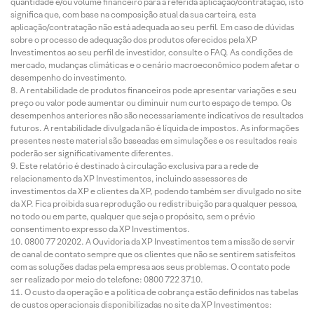
quantidade e/ou volume financeiro para a referida aplicação/contratação, isto
significa que, com base na composição atual da sua carteira, esta
aplicação/contratação não está adequada ao seu perfil. Em caso de dúvidas
sobre o processo de adequação dos produtos oferecidos pela XP
Investimentos ao seu perfil de investidor, consulte o FAQ. As condições de
mercado, mudanças climáticas e o cenário macroeconômico podem afetar o
desempenho do investimento.
A rentabilidade de produtos financeiros pode apresentar variações e seu
preço ou valor pode aumentar ou diminuir num curto espaço de tempo. Os
desempenhos anteriores não são necessariamente indicativos de resultados
futuros. A rentabilidade divulgada não é líquida de impostos. As informações
presentes neste material são baseadas em simulações e os resultados reais
poderão ser significativamente diferentes.
Este relatório é destinado à circulação exclusiva para a rede de
relacionamento da XP Investimentos, incluindo assessores de
investimentos da XP e clientes da XP, podendo também ser divulgado no site
da XP. Fica proibida sua reprodução ou redistribuição para qualquer pessoa,
no todo ou em parte, qualquer que seja o propósito, sem o prévio
consentimento expresso da XP Investimentos.
0800 77 20202. A Ouvidoria da XP Investimentos tem a missão de servir
de canal de contato sempre que os clientes que não se sentirem satisfeitos
com as soluções dadas pela empresa aos seus problemas. O contato pode
ser realizado por meio do telefone: 0800 722 3710.
O custo da operação e a política de cobrança estão definidos nas tabelas
de custos operacionais disponibilizadas no site da XP Investimentos: