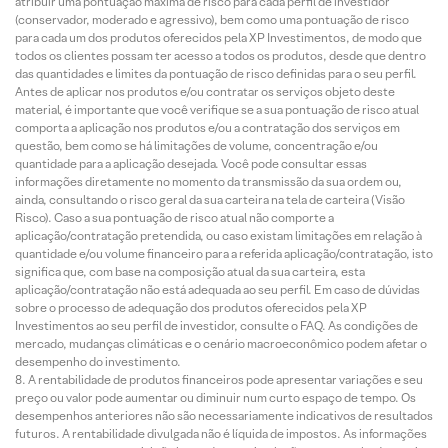
atribuir uma pontuação máxima de risco para cada perfil de investidor
(conservador, moderado e agressivo), bem como uma pontuação de risco
para cada um dos produtos oferecidos pela XP Investimentos, de modo que
todos os clientes possam ter acesso a todos os produtos, desde que dentro
das quantidades e limites da pontuação de risco definidas para o seu perfil.
Antes de aplicar nos produtos e/ou contratar os serviços objeto deste
material, é importante que você verifique se a sua pontuação de risco atual
comporta a aplicação nos produtos e/ou a contratação dos serviços em
questão, bem como se há limitações de volume, concentração e/ou
quantidade para a aplicação desejada. Você pode consultar essas
informações diretamente no momento da transmissão da sua ordem ou,
ainda, consultando o risco geral da sua carteira na tela de carteira (Visão
Risco). Caso a sua pontuação de risco atual não comporte a
aplicação/contratação pretendida, ou caso existam limitações em relação à
quantidade e/ou volume financeiro para a referida aplicação/contratação, isto
significa que, com base na composição atual da sua carteira, esta
aplicação/contratação não está adequada ao seu perfil. Em caso de dúvidas
sobre o processo de adequação dos produtos oferecidos pela XP
Investimentos ao seu perfil de investidor, consulte o FAQ. As condições de
mercado, mudanças climáticas e o cenário macroeconômico podem afetar o
desempenho do investimento.
A rentabilidade de produtos financeiros pode apresentar variações e seu
preço ou valor pode aumentar ou diminuir num curto espaço de tempo. Os
desempenhos anteriores não são necessariamente indicativos de resultados
futuros. A rentabilidade divulgada não é líquida de impostos. As informações