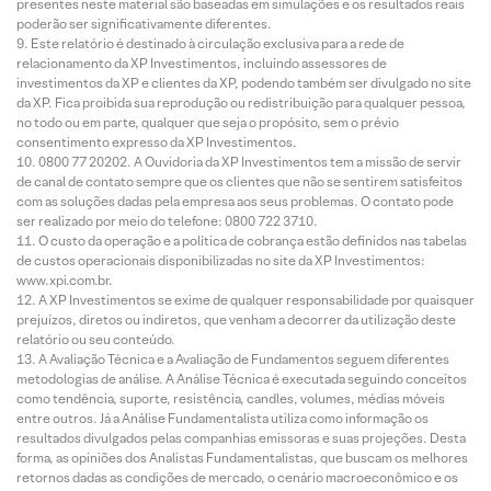
presentes neste material são baseadas em simulações e os resultados reais
poderão ser significativamente diferentes.
Este relatório é destinado à circulação exclusiva para a rede de
relacionamento da XP Investimentos, incluindo assessores de
investimentos da XP e clientes da XP, podendo também ser divulgado no site
da XP. Fica proibida sua reprodução ou redistribuição para qualquer pessoa,
no todo ou em parte, qualquer que seja o propósito, sem o prévio
consentimento expresso da XP Investimentos.
0800 77 20202. A Ouvidoria da XP Investimentos tem a missão de servir
de canal de contato sempre que os clientes que não se sentirem satisfeitos
com as soluções dadas pela empresa aos seus problemas. O contato pode
ser realizado por meio do telefone: 0800 722 3710.
O custo da operação e a política de cobrança estão definidos nas tabelas
de custos operacionais disponibilizadas no site da XP Investimentos:
www.xpi.com.br.
A XP Investimentos se exime de qualquer responsabilidade por quaisquer
prejuízos, diretos ou indiretos, que venham a decorrer da utilização deste
relatório ou seu conteúdo.
A Avaliação Técnica e a Avaliação de Fundamentos seguem diferentes
metodologias de análise. A Análise Técnica é executada seguindo conceitos
como tendência, suporte, resistência, candles, volumes, médias móveis
entre outros. Já a Análise Fundamentalista utiliza como informação os
resultados divulgados pelas companhias emissoras e suas projeções. Desta
forma, as opiniões dos Analistas Fundamentalistas, que buscam os melhores
retornos dadas as condições de mercado, o cenário macroeconômico e os