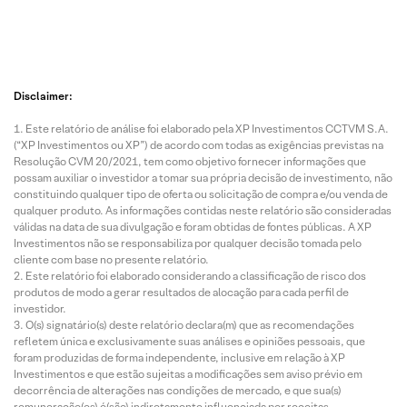
Disclaimer:
Este relatório de análise foi elaborado pela XP Investimentos CCTVM S.A.
(“XP Investimentos ou XP”) de acordo com todas as exigências previstas na
Resolução CVM 20/2021, tem como objetivo fornecer informações que
possam auxiliar o investidor a tomar sua própria decisão de investimento, não
constituindo qualquer tipo de oferta ou solicitação de compra e/ou venda de
qualquer produto. As informações contidas neste relatório são consideradas
válidas na data de sua divulgação e foram obtidas de fontes públicas. A XP
Investimentos não se responsabiliza por qualquer decisão tomada pelo
cliente com base no presente relatório.
Este relatório foi elaborado considerando a classificação de risco dos
produtos de modo a gerar resultados de alocação para cada perfil de
investidor.
O(s) signatário(s) deste relatório declara(m) que as recomendações
refletem única e exclusivamente suas análises e opiniões pessoais, que
foram produzidas de forma independente, inclusive em relação à XP
Investimentos e que estão sujeitas a modificações sem aviso prévio em
decorrência de alterações nas condições de mercado, e que sua(s)
remuneração(es) é(são) indiretamente influenciada por receitas