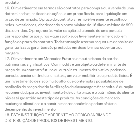
produto.
O investimento em termos são contratos para compra ou a venda de uma
determinada quantidade de ações, a um preço fixado, para liquidação em
prazo determinado. O prazo do contrato a Termo é livremente escolhido
pelos investidores, obedecendo o prazo mínimo de 16 dias e máximo de 999
dias corridos. O preço será o valor da ação adicionado de uma parcela
correspondente aos juros – que são fixados livremente em mercado, em
função do prazo do contrato. Toda transação a termo requer um depósito de
garantia. Essas garantias são prestadas em duas formas: cobertura ou
margem.
O investimento em Mercados Futuros embute riscos de perdas
patrimoniais significativos. Commodity é um objeto ou determinante de
preço de um contrato futuro ou outro instrumento derivativo, podendo
consubstanciar um índice, uma taxa, um valor mobiliário ou produto físico. É
um investimento de risco muito alto, que contempla a possibilidade de
oscilação de preço devido à utilização de alavancagem financeira. A duração
recomendada para o investimento é de curto prazo e o patrimônio do cliente
não está garantido neste tipo de produto. As condições de mercado,
mudanças climáticas e o cenário macroeconômico podem afetar o
desempenho do investimento.
ESTA INSTITUIÇÃO É ADERENTE AO CÓDIGO ANBIMA DE
DISTRIBUIÇÃO DE PRODUTOS DE INVESTIMENTO.