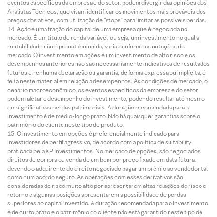
eventos específicos da empresa e do setor, podem divergir das opiniões dos
Analistas Técnicos, que visam identificar os movimentos mais prováveis dos
preços dos ativos, com utilização de “stops” para limitar as possíveis perdas.
Ação é uma fração do capital de uma empresa que é negociada no
mercado. É um título de renda variável, ou seja, um investimento no qual a
rentabilidade não é preestabelecida, varia conforme as cotações de
mercado. O investimento em ações é um investimento de alto risco e os
desempenhos anteriores não são necessariamente indicativos de resultados
futuros e nenhuma declaração ou garantia, de forma expressa ou implícita, é
feita neste material em relação a desempenhos. As condições de mercado, o
cenário macroeconômico, os eventos específicos da empresa e do setor
podem afetar o desempenho do investimento, podendo resultar até mesmo
em significativas perdas patrimoniais. A duração recomendada para o
investimento é de médio-longo prazo. Não há quaisquer garantias sobre o
patrimônio do cliente neste tipo de produto.
O investimento em opções é preferencialmente indicado para
investidores de perfil agressivo, de acordo com a política de suitability
praticada pela XP Investimentos. No mercado de opções, são negociados
direitos de compra ou venda de um bem por preço fixado em data futura,
devendo o adquirente do direito negociado pagar um prêmio ao vendedor tal
como num acordo seguro. As operações com esses derivativos são
consideradas de risco muito alto por apresentarem altas relações de risco e
retorno e algumas posições apresentarem a possibilidade de perdas
superiores ao capital investido. A duração recomendada para o investimento
é de curto prazo e o patrimônio do cliente não está garantido neste tipo de