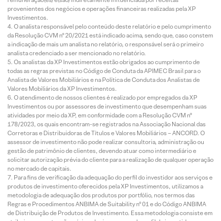
provenientes dos negócios e operações financeiras realizadas pela XP
Investimentos.
O analista responsável pelo conteúdo deste relatório e pelo cumprimento
da Resolução CVM nº 20/2021 está indicado acima, sendo que, caso constem
a indicação de mais um analista no relatório, o responsável será o primeiro
analista credenciado a ser mencionado no relatório.
Os analistas da XP Investimentos estão obrigados ao cumprimento de
todas as regras previstas no Código de Conduta da APIMEC Brasil para o
Analista de Valores Mobiliários e na Política de Conduta dos Analistas de
Valores Mobiliários da XP Investimentos.
O atendimento de nossos clientes é realizado por empregados da XP
Investimentos ou por assessores de investimento que desempenham suas
atividades por meio da XP, em conformidade com a Resolução CVM nº
178/2023, os quais encontram-se registrados na Associação Nacional das
Corretoras e Distribuidoras de Títulos e Valores Mobiliários – ANCORD. O
assessor de investimento não pode realizar consultoria, administração ou
gestão de patrimônio de clientes, devendo atuar como intermediário e
solicitar autorização prévia do cliente para a realização de qualquer operação
no mercado de capitais.
Para fins de verificação da adequação do perfil do investidor aos serviços e
produtos de investimento oferecidos pela XP Investimentos, utilizamos a
metodologia de adequação dos produtos por portfólio, nos termos das
Regras e Procedimentos ANBIMA de Suitability nº 01 e do Código ANBIMA
de Distribuição de Produtos de Investimento. Essa metodologia consiste em