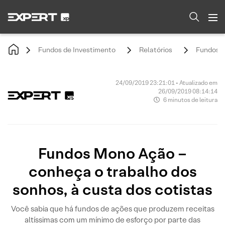
Fundos de Investimento
Relatórios
Fundos M
24/09/2019 23:21:01 • Atualizado em
26/09/2019 08:14:14
6 minutos de leitura
Fundos Mono Ação –
conheça o trabalho dos
sonhos, à custa dos cotistas
Você sabia que há fundos de ações que produzem receitas
altíssimas com um mínimo de esforço por parte das