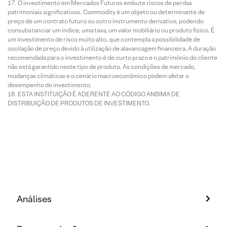
O investimento em Mercados Futuros embute riscos de perdas
patrimoniais significativos. Commodity é um objeto ou determinante de
preço de um contrato futuro ou outro instrumento derivativo, podendo
consubstanciar um índice, uma taxa, um valor mobiliário ou produto físico. É
um investimento de risco muito alto, que contempla a possibilidade de
oscilação de preço devido à utilização de alavancagem financeira. A duração
recomendada para o investimento é de curto prazo e o patrimônio do cliente
não está garantido neste tipo de produto. As condições de mercado,
mudanças climáticas e o cenário macroeconômico podem afetar o
desempenho do investimento.
ESTA INSTITUIÇÃO É ADERENTE AO CÓDIGO ANBIMA DE
DISTRIBUIÇÃO DE PRODUTOS DE INVESTIMENTO.
Análises