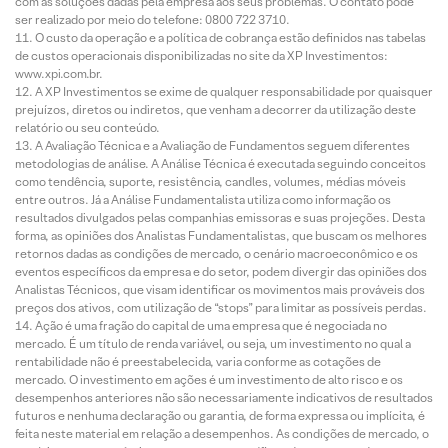
com as soluções dadas pela empresa aos seus problemas. O contato pode
ser realizado por meio do telefone: 0800 722 3710.
O custo da operação e a política de cobrança estão definidos nas tabelas
de custos operacionais disponibilizadas no site da XP Investimentos:
www.xpi.com.br.
A XP Investimentos se exime de qualquer responsabilidade por quaisquer
prejuízos, diretos ou indiretos, que venham a decorrer da utilização deste
relatório ou seu conteúdo.
A Avaliação Técnica e a Avaliação de Fundamentos seguem diferentes
metodologias de análise. A Análise Técnica é executada seguindo conceitos
como tendência, suporte, resistência, candles, volumes, médias móveis
entre outros. Já a Análise Fundamentalista utiliza como informação os
resultados divulgados pelas companhias emissoras e suas projeções. Desta
forma, as opiniões dos Analistas Fundamentalistas, que buscam os melhores
retornos dadas as condições de mercado, o cenário macroeconômico e os
eventos específicos da empresa e do setor, podem divergir das opiniões dos
Analistas Técnicos, que visam identificar os movimentos mais prováveis dos
preços dos ativos, com utilização de “stops” para limitar as possíveis perdas.
Ação é uma fração do capital de uma empresa que é negociada no
mercado. É um título de renda variável, ou seja, um investimento no qual a
rentabilidade não é preestabelecida, varia conforme as cotações de
mercado. O investimento em ações é um investimento de alto risco e os
desempenhos anteriores não são necessariamente indicativos de resultados
futuros e nenhuma declaração ou garantia, de forma expressa ou implícita, é
feita neste material em relação a desempenhos. As condições de mercado, o