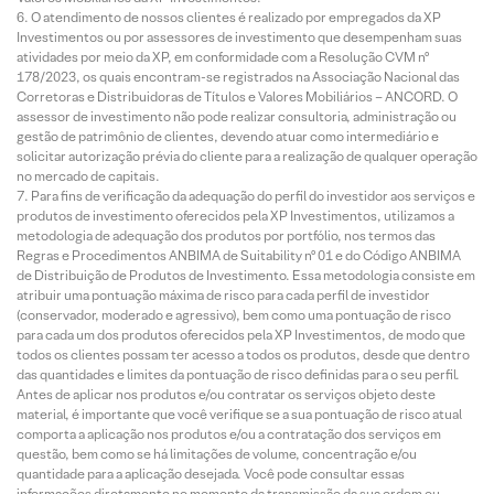
O atendimento de nossos clientes é realizado por empregados da XP
Investimentos ou por assessores de investimento que desempenham suas
atividades por meio da XP, em conformidade com a Resolução CVM nº
178/2023, os quais encontram-se registrados na Associação Nacional das
Corretoras e Distribuidoras de Títulos e Valores Mobiliários – ANCORD. O
assessor de investimento não pode realizar consultoria, administração ou
gestão de patrimônio de clientes, devendo atuar como intermediário e
solicitar autorização prévia do cliente para a realização de qualquer operação
no mercado de capitais.
Para fins de verificação da adequação do perfil do investidor aos serviços e
produtos de investimento oferecidos pela XP Investimentos, utilizamos a
metodologia de adequação dos produtos por portfólio, nos termos das
Regras e Procedimentos ANBIMA de Suitability nº 01 e do Código ANBIMA
de Distribuição de Produtos de Investimento. Essa metodologia consiste em
atribuir uma pontuação máxima de risco para cada perfil de investidor
(conservador, moderado e agressivo), bem como uma pontuação de risco
para cada um dos produtos oferecidos pela XP Investimentos, de modo que
todos os clientes possam ter acesso a todos os produtos, desde que dentro
das quantidades e limites da pontuação de risco definidas para o seu perfil.
Antes de aplicar nos produtos e/ou contratar os serviços objeto deste
material, é importante que você verifique se a sua pontuação de risco atual
comporta a aplicação nos produtos e/ou a contratação dos serviços em
questão, bem como se há limitações de volume, concentração e/ou
quantidade para a aplicação desejada. Você pode consultar essas
informações diretamente no momento da transmissão da sua ordem ou,