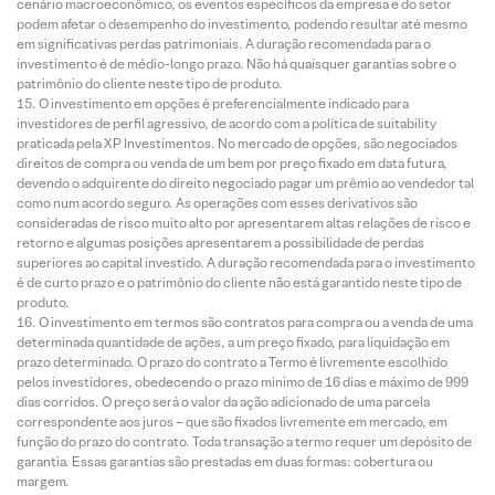
cenário macroeconômico, os eventos específicos da empresa e do setor
podem afetar o desempenho do investimento, podendo resultar até mesmo
em significativas perdas patrimoniais. A duração recomendada para o
investimento é de médio-longo prazo. Não há quaisquer garantias sobre o
patrimônio do cliente neste tipo de produto.
O investimento em opções é preferencialmente indicado para
investidores de perfil agressivo, de acordo com a política de suitability
praticada pela XP Investimentos. No mercado de opções, são negociados
direitos de compra ou venda de um bem por preço fixado em data futura,
devendo o adquirente do direito negociado pagar um prêmio ao vendedor tal
como num acordo seguro. As operações com esses derivativos são
consideradas de risco muito alto por apresentarem altas relações de risco e
retorno e algumas posições apresentarem a possibilidade de perdas
superiores ao capital investido. A duração recomendada para o investimento
é de curto prazo e o patrimônio do cliente não está garantido neste tipo de
produto.
O investimento em termos são contratos para compra ou a venda de uma
determinada quantidade de ações, a um preço fixado, para liquidação em
prazo determinado. O prazo do contrato a Termo é livremente escolhido
pelos investidores, obedecendo o prazo mínimo de 16 dias e máximo de 999
dias corridos. O preço será o valor da ação adicionado de uma parcela
correspondente aos juros – que são fixados livremente em mercado, em
função do prazo do contrato. Toda transação a termo requer um depósito de
garantia. Essas garantias são prestadas em duas formas: cobertura ou
margem.