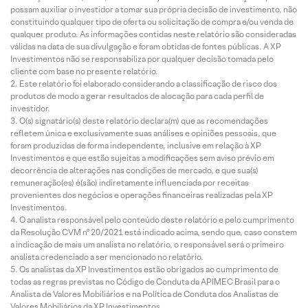
possam auxiliar o investidor a tomar sua própria decisão de investimento, não
constituindo qualquer tipo de oferta ou solicitação de compra e/ou venda de
qualquer produto. As informações contidas neste relatório são consideradas
válidas na data de sua divulgação e foram obtidas de fontes públicas. A XP
Investimentos não se responsabiliza por qualquer decisão tomada pelo
cliente com base no presente relatório.
Este relatório foi elaborado considerando a classificação de risco dos
produtos de modo a gerar resultados de alocação para cada perfil de
investidor.
O(s) signatário(s) deste relatório declara(m) que as recomendações
refletem única e exclusivamente suas análises e opiniões pessoais, que
foram produzidas de forma independente, inclusive em relação à XP
Investimentos e que estão sujeitas a modificações sem aviso prévio em
decorrência de alterações nas condições de mercado, e que sua(s)
remuneração(es) é(são) indiretamente influenciada por receitas
provenientes dos negócios e operações financeiras realizadas pela XP
Investimentos.
O analista responsável pelo conteúdo deste relatório e pelo cumprimento
da Resolução CVM nº 20/2021 está indicado acima, sendo que, caso constem
a indicação de mais um analista no relatório, o responsável será o primeiro
analista credenciado a ser mencionado no relatório.
Os analistas da XP Investimentos estão obrigados ao cumprimento de
todas as regras previstas no Código de Conduta da APIMEC Brasil para o
Analista de Valores Mobiliários e na Política de Conduta dos Analistas de
Valores Mobiliários da XP Investimentos.