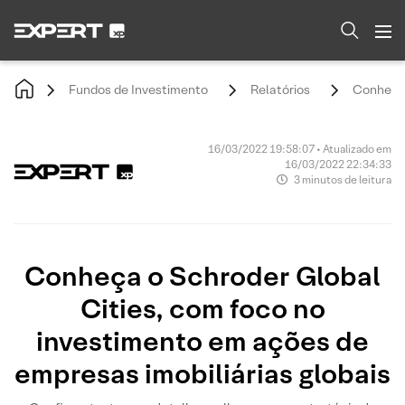
Fundos de Investimento
Relatórios
Conheça 
16/03/2022 19:58:07 • Atualizado em
16/03/2022 22:34:33
3 minutos de leitura
Conheça o Schroder Global
Cities, com foco no
investimento em ações de
empresas imobiliárias globais