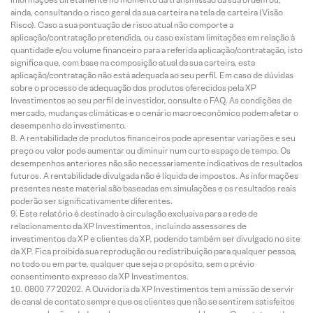
ainda, consultando o risco geral da sua carteira na tela de carteira (Visão
Risco). Caso a sua pontuação de risco atual não comporte a
aplicação/contratação pretendida, ou caso existam limitações em relação à
quantidade e/ou volume financeiro para a referida aplicação/contratação, isto
significa que, com base na composição atual da sua carteira, esta
aplicação/contratação não está adequada ao seu perfil. Em caso de dúvidas
sobre o processo de adequação dos produtos oferecidos pela XP
Investimentos ao seu perfil de investidor, consulte o FAQ. As condições de
mercado, mudanças climáticas e o cenário macroeconômico podem afetar o
desempenho do investimento.
A rentabilidade de produtos financeiros pode apresentar variações e seu
preço ou valor pode aumentar ou diminuir num curto espaço de tempo. Os
desempenhos anteriores não são necessariamente indicativos de resultados
futuros. A rentabilidade divulgada não é líquida de impostos. As informações
presentes neste material são baseadas em simulações e os resultados reais
poderão ser significativamente diferentes.
Este relatório é destinado à circulação exclusiva para a rede de
relacionamento da XP Investimentos, incluindo assessores de
investimentos da XP e clientes da XP, podendo também ser divulgado no site
da XP. Fica proibida sua reprodução ou redistribuição para qualquer pessoa,
no todo ou em parte, qualquer que seja o propósito, sem o prévio
consentimento expresso da XP Investimentos.
0800 77 20202. A Ouvidoria da XP Investimentos tem a missão de servir
de canal de contato sempre que os clientes que não se sentirem satisfeitos