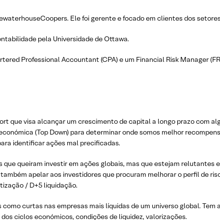
waterhouseCoopers. Ele foi gerente e focado em clientes dos setores 
tabilidade pela Universidade de Ottawa.
rtered Professional Accountant (CPA) e um Financial Risk Manager (FR
hort que visa alcançar um crescimento de capital a longo prazo com a
onómica (Top Down) para determinar onde somos melhor recompensado
ara identificar ações mal precificadas.
es que queiram investir em ações globais, mas que estejam relutantes
 também apelar aos investidores que procuram melhorar o perfil de ris
zação / D+5 liquidação.
 como curtas nas empresas mais líquidas de um universo global. Tem a f
 dos ciclos económicos, condições de liquidez, valorizações.