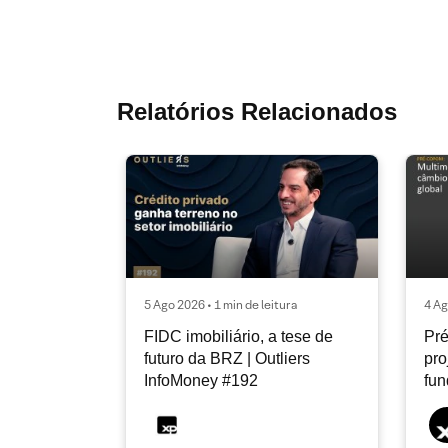
Relatórios Relacionados
5 Ago 2026 • 1 min de leitura
4 Ag
FIDC imobiliário, a tese de
Pré
futuro da BRZ | Outliers
pro
InfoMoney #192
fu