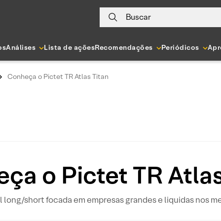
Buscar
os
Análises
Lista de ações
Recomendações
Periódicos
Apr
Conheça o Pictet TR Atlas Titan
ça o Pictet TR Atlas
al long/short focada em empresas grandes e liquidas nos