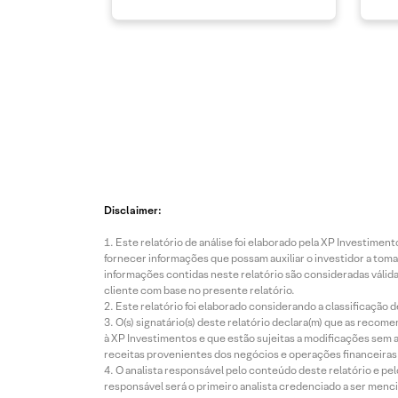
Disclaimer:
Este relatório de análise foi elaborado pela XP Investim
fornecer informações que possam auxiliar o investidor a toma
informações contidas neste relatório são consideradas válida
cliente com base no presente relatório.
Este relatório foi elaborado considerando a classificação d
O(s) signatário(s) deste relatório declara(m) que as reco
à XP Investimentos e que estão sujeitas a modificações sem 
receitas provenientes dos negócios e operações financeiras 
O analista responsável pelo conteúdo deste relatório e pe
responsável será o primeiro analista credenciado a ser menci