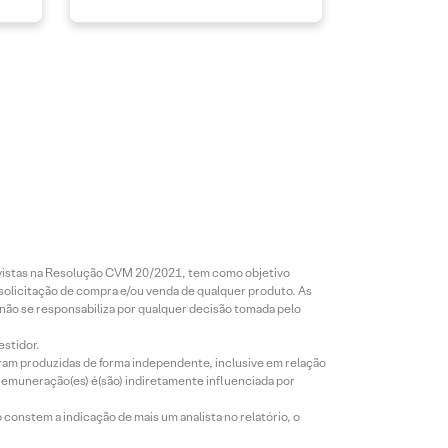
revistas na Resolução CVM 20/2021, tem como objetivo
 solicitação de compra e/ou venda de qualquer produto. As
 não se responsabiliza por qualquer decisão tomada pelo
estidor.
foram produzidas de forma independente, inclusive em relação
 remuneração(es) é(são) indiretamente influenciada por
constem a indicação de mais um analista no relatório, o