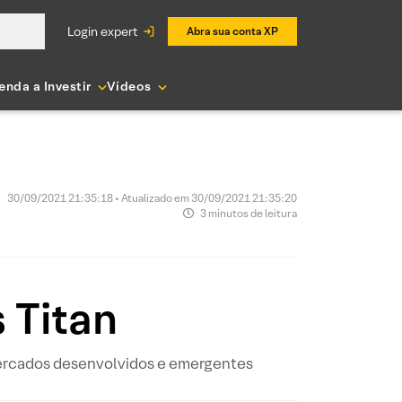
login expert
Abra sua conta XP
enda a Investir
Vídeos
30/09/2021 21:35:18 • Atualizado em 30/09/2021 21:35:20
3 minutos de leitura
 Titan
 mercados desenvolvidos e emergentes