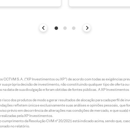
entos CCTVM S.A. (“XP Investimentos ou XP”) de acordo com todas as exigências p
r sua própria decisão de investimento, não constituindo qualquer tipo de oferta ou
s na data de sua divulgação e foram obtidas de fontes públicas. A XP Investimentos
e risco dos produtos de modo a gerar resultados de alocação para cada perfil de inv
mendações refletem única e exclusivamente suas análises e opiniões pessoais, que 
aviso prévio em decorrência de alterações nas condições de mercado, e que sua(s)
realizadas pela XP Investimentos.
lo cumprimento da Resolução CVM nº 20/2021 está indicado acima, sendo que, caso 
onado no relatório.