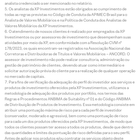
analista credenciado a ser mencionado no relatório.
Os analistas da XP Investimentos estão obrigados ao cumprimento de
todas as regras previstas no Código de Conduta da APIMEC Brasil para o
Analista de Valores Mobiliários e na Política de Conduta dos Analistas de
Valores Mobiliários da XP Investimentos.
O atendimento de nossos clientes é realizado por empregados da XP
Investimentos ou por assessores de investimento que desempenham suas
atividades por meio da XP, em conformidade com a Resolução CVM nº
178/2023, os quais encontram-se registrados na Associação Nacional das
Corretoras e Distribuidoras de Títulos e Valores Mobiliários – ANCORD. O
assessor de investimento não pode realizar consultoria, administração ou
gestão de patrimônio de clientes, devendo atuar como intermediário e
solicitar autorização prévia do cliente para a realização de qualquer operação
no mercado de capitais.
Para fins de verificação da adequação do perfil do investidor aos serviços e
produtos de investimento oferecidos pela XP Investimentos, utilizamos a
metodologia de adequação dos produtos por portfólio, nos termos das
Regras e Procedimentos ANBIMA de Suitability nº 01 e do Código ANBIMA
de Distribuição de Produtos de Investimento. Essa metodologia consiste em
atribuir uma pontuação máxima de risco para cada perfil de investidor
(conservador, moderado e agressivo), bem como uma pontuação de risco
para cada um dos produtos oferecidos pela XP Investimentos, de modo que
todos os clientes possam ter acesso a todos os produtos, desde que dentro
das quantidades e limites da pontuação de risco definidas para o seu perfil.
Antes de aplicar nos produtos e/ou contratar os serviços objeto deste