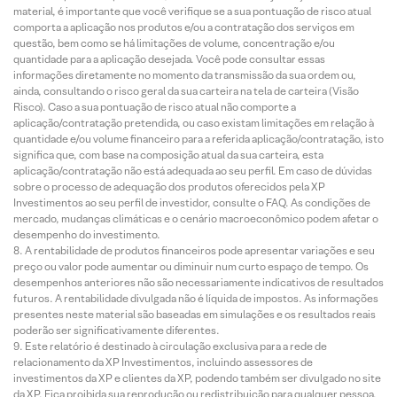
material, é importante que você verifique se a sua pontuação de risco atual
comporta a aplicação nos produtos e/ou a contratação dos serviços em
questão, bem como se há limitações de volume, concentração e/ou
quantidade para a aplicação desejada. Você pode consultar essas
informações diretamente no momento da transmissão da sua ordem ou,
ainda, consultando o risco geral da sua carteira na tela de carteira (Visão
Risco). Caso a sua pontuação de risco atual não comporte a
aplicação/contratação pretendida, ou caso existam limitações em relação à
quantidade e/ou volume financeiro para a referida aplicação/contratação, isto
significa que, com base na composição atual da sua carteira, esta
aplicação/contratação não está adequada ao seu perfil. Em caso de dúvidas
sobre o processo de adequação dos produtos oferecidos pela XP
Investimentos ao seu perfil de investidor, consulte o FAQ. As condições de
mercado, mudanças climáticas e o cenário macroeconômico podem afetar o
desempenho do investimento.
A rentabilidade de produtos financeiros pode apresentar variações e seu
preço ou valor pode aumentar ou diminuir num curto espaço de tempo. Os
desempenhos anteriores não são necessariamente indicativos de resultados
futuros. A rentabilidade divulgada não é líquida de impostos. As informações
presentes neste material são baseadas em simulações e os resultados reais
poderão ser significativamente diferentes.
Este relatório é destinado à circulação exclusiva para a rede de
relacionamento da XP Investimentos, incluindo assessores de
investimentos da XP e clientes da XP, podendo também ser divulgado no site
da XP. Fica proibida sua reprodução ou redistribuição para qualquer pessoa,