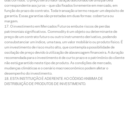
dias corridos. O preço será o valor da ação adicionado de uma parcela
correspondente aos juros – que são fixados livremente em mercado, em
função do prazo do contrato. Toda transação a termo requer um depósito de
garantia. Essas garantias são prestadas em duas formas: cobertura ou
margem.
O investimento em Mercados Futuros embute riscos de perdas
patrimoniais significativos. Commodity é um objeto ou determinante de
preço de um contrato futuro ou outro instrumento derivativo, podendo
consubstanciar um índice, uma taxa, um valor mobiliário ou produto físico. É
um investimento de risco muito alto, que contempla a possibilidade de
oscilação de preço devido à utilização de alavancagem financeira. A duração
recomendada para o investimento é de curto prazo e o patrimônio do cliente
não está garantido neste tipo de produto. As condições de mercado,
mudanças climáticas e o cenário macroeconômico podem afetar o
desempenho do investimento.
ESTA INSTITUIÇÃO É ADERENTE AO CÓDIGO ANBIMA DE
DISTRIBUIÇÃO DE PRODUTOS DE INVESTIMENTO.