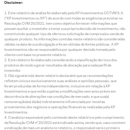
Disclaimer:
Este relatório de análise foi elaborado pela XP Investimentos CCTVM S.A.
(“XP Investimentos ou XP”) de acordo com todas as exigências previstas na
Resolução CVM 20/2021, tem como objetivo fornecer informações que
possam auxiliar o investidor a tomar sua própria decisão de investimento, não
constituindo qualquer tipo de oferta ou solicitação de compra e/ou venda de
qualquer produto. As informações contidas neste relatório são consideradas
válidas na data de sua divulgação e foram obtidas de fontes públicas. A XP
Investimentos não se responsabiliza por qualquer decisão tomada pelo
cliente com base no presente relatório.
Este relatório foi elaborado considerando a classificação de risco dos
produtos de modo a gerar resultados de alocação para cada perfil de
investidor.
O(s) signatário(s) deste relatório declara(m) que as recomendações
refletem única e exclusivamente suas análises e opiniões pessoais, que
foram produzidas de forma independente, inclusive em relação à XP
Investimentos e que estão sujeitas a modificações sem aviso prévio em
decorrência de alterações nas condições de mercado, e que sua(s)
remuneração(es) é(são) indiretamente influenciada por receitas
provenientes dos negócios e operações financeiras realizadas pela XP
Investimentos.
O analista responsável pelo conteúdo deste relatório e pelo cumprimento
da Resolução CVM nº 20/2021 está indicado acima, sendo que, caso constem
a indicação de mais um analista no relatório, o responsável será o primeiro