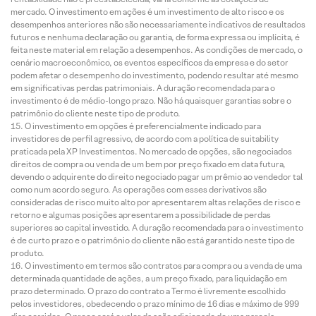
mercado. O investimento em ações é um investimento de alto risco e os
desempenhos anteriores não são necessariamente indicativos de resultados
futuros e nenhuma declaração ou garantia, de forma expressa ou implícita, é
feita neste material em relação a desempenhos. As condições de mercado, o
cenário macroeconômico, os eventos específicos da empresa e do setor
podem afetar o desempenho do investimento, podendo resultar até mesmo
em significativas perdas patrimoniais. A duração recomendada para o
investimento é de médio-longo prazo. Não há quaisquer garantias sobre o
patrimônio do cliente neste tipo de produto.
O investimento em opções é preferencialmente indicado para
investidores de perfil agressivo, de acordo com a política de suitability
praticada pela XP Investimentos. No mercado de opções, são negociados
direitos de compra ou venda de um bem por preço fixado em data futura,
devendo o adquirente do direito negociado pagar um prêmio ao vendedor tal
como num acordo seguro. As operações com esses derivativos são
consideradas de risco muito alto por apresentarem altas relações de risco e
retorno e algumas posições apresentarem a possibilidade de perdas
superiores ao capital investido. A duração recomendada para o investimento
é de curto prazo e o patrimônio do cliente não está garantido neste tipo de
produto.
O investimento em termos são contratos para compra ou a venda de uma
determinada quantidade de ações, a um preço fixado, para liquidação em
prazo determinado. O prazo do contrato a Termo é livremente escolhido
pelos investidores, obedecendo o prazo mínimo de 16 dias e máximo de 999