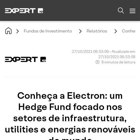
Fundos de Investimento
Relatórios
Conheça 
27/10/2021 06:53:06 • Atualizado em
27/10/2021 06:53:08
6 minutos de leitura
Conheça a Electron: um
Hedge Fund focado nos
setores de infraestrutura,
utilities e energias renováveis