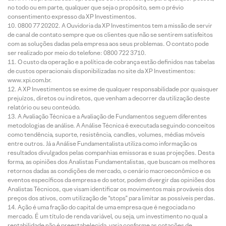
no todo ou em parte, qualquer que seja o propósito, sem o prévio
consentimento expresso da XP Investimentos.
0800 77 20202. A Ouvidoria da XP Investimentos tem a missão de servir
de canal de contato sempre que os clientes que não se sentirem satisfeitos
com as soluções dadas pela empresa aos seus problemas. O contato pode
ser realizado por meio do telefone: 0800 722 3710.
O custo da operação e a política de cobrança estão definidos nas tabelas
de custos operacionais disponibilizadas no site da XP Investimentos:
www.xpi.com.br.
A XP Investimentos se exime de qualquer responsabilidade por quaisquer
prejuízos, diretos ou indiretos, que venham a decorrer da utilização deste
relatório ou seu conteúdo.
A Avaliação Técnica e a Avaliação de Fundamentos seguem diferentes
metodologias de análise. A Análise Técnica é executada seguindo conceitos
como tendência, suporte, resistência, candles, volumes, médias móveis
entre outros. Já a Análise Fundamentalista utiliza como informação os
resultados divulgados pelas companhias emissoras e suas projeções. Desta
forma, as opiniões dos Analistas Fundamentalistas, que buscam os melhores
retornos dadas as condições de mercado, o cenário macroeconômico e os
eventos específicos da empresa e do setor, podem divergir das opiniões dos
Analistas Técnicos, que visam identificar os movimentos mais prováveis dos
preços dos ativos, com utilização de “stops” para limitar as possíveis perdas.
Ação é uma fração do capital de uma empresa que é negociada no
mercado. É um título de renda variável, ou seja, um investimento no qual a
rentabilidade não é preestabelecida, varia conforme as cotações de