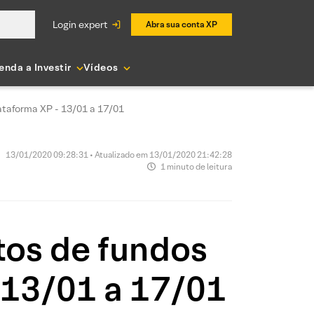
login expert
Abra sua conta XP
enda a Investir
Vídeos
ataforma XP - 13/01 a 17/01
13/01/2020 09:28:31 • Atualizado em 13/01/2020 21:42:28
1 minuto de leitura
tos de fundos
 13/01 a 17/01