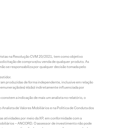
revistas na Resolução CVM 20/2021, tem como objetivo
 solicitação de compra e/ou venda de qualquer produto. As
 não se responsabiliza por qualquer decisão tomada pelo
estidor.
foram produzidas de forma independente, inclusive em relação
 remuneração(es) é(são) indiretamente influenciada por
constem a indicação de mais um analista no relatório, o
Analista de Valores Mobiliários e na Política de Conduta dos
s atividades por meio da XP, em conformidade com a
Mobiliários – ANCORD. O assessor de investimento não pode