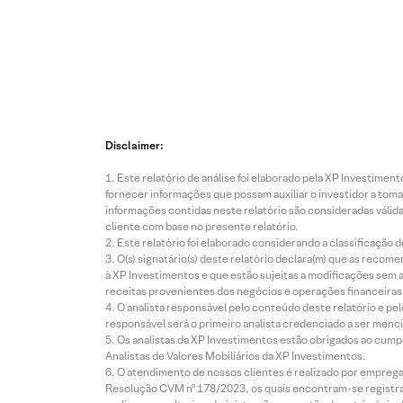
Disclaimer:
Este relatório de análise foi elaborado pela XP Investim
fornecer informações que possam auxiliar o investidor a toma
informações contidas neste relatório são consideradas válida
cliente com base no presente relatório.
Este relatório foi elaborado considerando a classificação d
O(s) signatário(s) deste relatório declara(m) que as reco
à XP Investimentos e que estão sujeitas a modificações sem 
receitas provenientes dos negócios e operações financeiras 
O analista responsável pelo conteúdo deste relatório e pe
responsável será o primeiro analista credenciado a ser menci
Os analistas da XP Investimentos estão obrigados ao cumpr
Analistas de Valores Mobiliários da XP Investimentos.
O atendimento de nossos clientes é realizado por empreg
Resolução CVM nº 178/2023, os quais encontram-se registrad