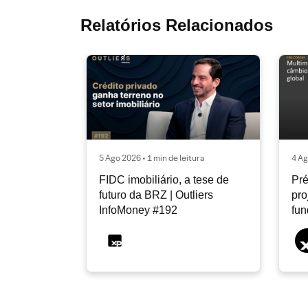
Relatórios Relacionados
5 Ago 2026 • 1 min de leitura
4 Ag
FIDC imobiliário, a tese de
Pré
futuro da BRZ | Outliers
pro
InfoMoney #192
fu