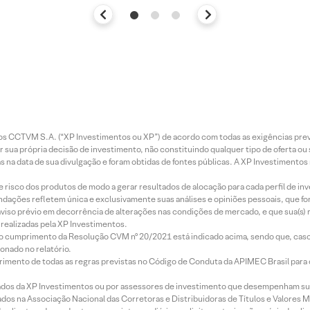
entos CCTVM S.A. (“XP Investimentos ou XP”) de acordo com todas as exigências p
r sua própria decisão de investimento, não constituindo qualquer tipo de oferta ou
s na data de sua divulgação e foram obtidas de fontes públicas. A XP Investimentos
e risco dos produtos de modo a gerar resultados de alocação para cada perfil de inv
mendações refletem única e exclusivamente suas análises e opiniões pessoais, que 
aviso prévio em decorrência de alterações nas condições de mercado, e que sua(s)
realizadas pela XP Investimentos.
lo cumprimento da Resolução CVM nº 20/2021 está indicado acima, sendo que, caso 
onado no relatório.
imento de todas as regras previstas no Código de Conduta da APIMEC Brasil para o 
ados da XP Investimentos ou por assessores de investimento que desempenham sua
os na Associação Nacional das Corretoras e Distribuidoras de Títulos e Valores 