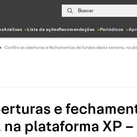
Buscar
os
Análises
Lista de ações
Recomendações
Periódicos
Apr
Confira as aberturas e fechamentos de fundos desta semana, na pl
berturas e fechamen
 na plataforma XP –