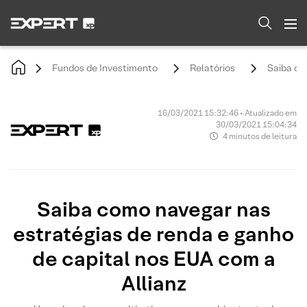
Fundos de Investimento
Relatórios
Saiba co
16/03/2021 15:32:46 • Atualizado em
30/03/2021 15:04:34
4 minutos de leitura
Saiba como navegar nas
estratégias de renda e ganho
de capital nos EUA com a
Allianz