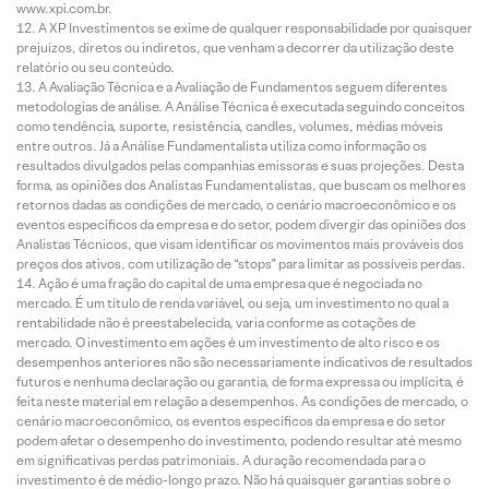
www.xpi.com.br.
A XP Investimentos se exime de qualquer responsabilidade por quaisquer
prejuízos, diretos ou indiretos, que venham a decorrer da utilização deste
relatório ou seu conteúdo.
A Avaliação Técnica e a Avaliação de Fundamentos seguem diferentes
metodologias de análise. A Análise Técnica é executada seguindo conceitos
como tendência, suporte, resistência, candles, volumes, médias móveis
entre outros. Já a Análise Fundamentalista utiliza como informação os
resultados divulgados pelas companhias emissoras e suas projeções. Desta
forma, as opiniões dos Analistas Fundamentalistas, que buscam os melhores
retornos dadas as condições de mercado, o cenário macroeconômico e os
eventos específicos da empresa e do setor, podem divergir das opiniões dos
Analistas Técnicos, que visam identificar os movimentos mais prováveis dos
preços dos ativos, com utilização de “stops” para limitar as possíveis perdas.
Ação é uma fração do capital de uma empresa que é negociada no
mercado. É um título de renda variável, ou seja, um investimento no qual a
rentabilidade não é preestabelecida, varia conforme as cotações de
mercado. O investimento em ações é um investimento de alto risco e os
desempenhos anteriores não são necessariamente indicativos de resultados
futuros e nenhuma declaração ou garantia, de forma expressa ou implícita, é
feita neste material em relação a desempenhos. As condições de mercado, o
cenário macroeconômico, os eventos específicos da empresa e do setor
podem afetar o desempenho do investimento, podendo resultar até mesmo
em significativas perdas patrimoniais. A duração recomendada para o
investimento é de médio-longo prazo. Não há quaisquer garantias sobre o