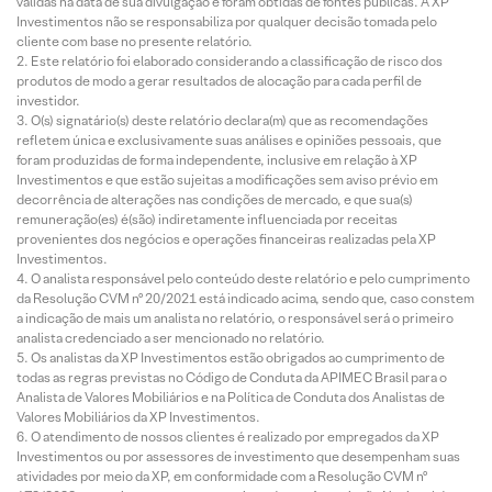
válidas na data de sua divulgação e foram obtidas de fontes públicas. A XP
Investimentos não se responsabiliza por qualquer decisão tomada pelo
cliente com base no presente relatório.
Este relatório foi elaborado considerando a classificação de risco dos
produtos de modo a gerar resultados de alocação para cada perfil de
investidor.
O(s) signatário(s) deste relatório declara(m) que as recomendações
refletem única e exclusivamente suas análises e opiniões pessoais, que
foram produzidas de forma independente, inclusive em relação à XP
Investimentos e que estão sujeitas a modificações sem aviso prévio em
decorrência de alterações nas condições de mercado, e que sua(s)
remuneração(es) é(são) indiretamente influenciada por receitas
provenientes dos negócios e operações financeiras realizadas pela XP
Investimentos.
O analista responsável pelo conteúdo deste relatório e pelo cumprimento
da Resolução CVM nº 20/2021 está indicado acima, sendo que, caso constem
a indicação de mais um analista no relatório, o responsável será o primeiro
analista credenciado a ser mencionado no relatório.
Os analistas da XP Investimentos estão obrigados ao cumprimento de
todas as regras previstas no Código de Conduta da APIMEC Brasil para o
Analista de Valores Mobiliários e na Política de Conduta dos Analistas de
Valores Mobiliários da XP Investimentos.
O atendimento de nossos clientes é realizado por empregados da XP
Investimentos ou por assessores de investimento que desempenham suas
atividades por meio da XP, em conformidade com a Resolução CVM nº