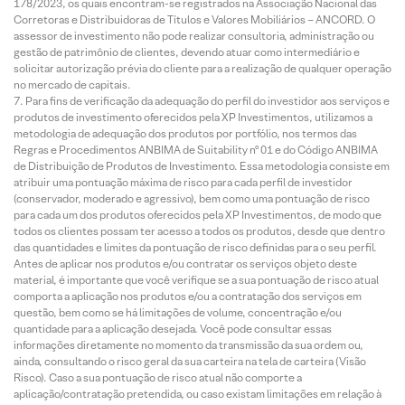
178/2023, os quais encontram-se registrados na Associação Nacional das
Corretoras e Distribuidoras de Títulos e Valores Mobiliários – ANCORD. O
assessor de investimento não pode realizar consultoria, administração ou
gestão de patrimônio de clientes, devendo atuar como intermediário e
solicitar autorização prévia do cliente para a realização de qualquer operação
no mercado de capitais.
Para fins de verificação da adequação do perfil do investidor aos serviços e
produtos de investimento oferecidos pela XP Investimentos, utilizamos a
metodologia de adequação dos produtos por portfólio, nos termos das
Regras e Procedimentos ANBIMA de Suitability nº 01 e do Código ANBIMA
de Distribuição de Produtos de Investimento. Essa metodologia consiste em
atribuir uma pontuação máxima de risco para cada perfil de investidor
(conservador, moderado e agressivo), bem como uma pontuação de risco
para cada um dos produtos oferecidos pela XP Investimentos, de modo que
todos os clientes possam ter acesso a todos os produtos, desde que dentro
das quantidades e limites da pontuação de risco definidas para o seu perfil.
Antes de aplicar nos produtos e/ou contratar os serviços objeto deste
material, é importante que você verifique se a sua pontuação de risco atual
comporta a aplicação nos produtos e/ou a contratação dos serviços em
questão, bem como se há limitações de volume, concentração e/ou
quantidade para a aplicação desejada. Você pode consultar essas
informações diretamente no momento da transmissão da sua ordem ou,
ainda, consultando o risco geral da sua carteira na tela de carteira (Visão
Risco). Caso a sua pontuação de risco atual não comporte a
aplicação/contratação pretendida, ou caso existam limitações em relação à