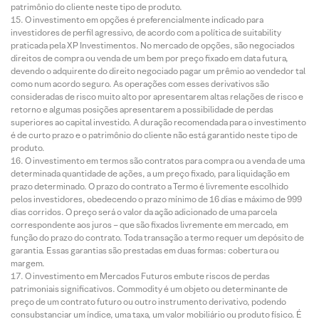
patrimônio do cliente neste tipo de produto.
O investimento em opções é preferencialmente indicado para
investidores de perfil agressivo, de acordo com a política de suitability
praticada pela XP Investimentos. No mercado de opções, são negociados
direitos de compra ou venda de um bem por preço fixado em data futura,
devendo o adquirente do direito negociado pagar um prêmio ao vendedor tal
como num acordo seguro. As operações com esses derivativos são
consideradas de risco muito alto por apresentarem altas relações de risco e
retorno e algumas posições apresentarem a possibilidade de perdas
superiores ao capital investido. A duração recomendada para o investimento
é de curto prazo e o patrimônio do cliente não está garantido neste tipo de
produto.
O investimento em termos são contratos para compra ou a venda de uma
determinada quantidade de ações, a um preço fixado, para liquidação em
prazo determinado. O prazo do contrato a Termo é livremente escolhido
pelos investidores, obedecendo o prazo mínimo de 16 dias e máximo de 999
dias corridos. O preço será o valor da ação adicionado de uma parcela
correspondente aos juros – que são fixados livremente em mercado, em
função do prazo do contrato. Toda transação a termo requer um depósito de
garantia. Essas garantias são prestadas em duas formas: cobertura ou
margem.
O investimento em Mercados Futuros embute riscos de perdas
patrimoniais significativos. Commodity é um objeto ou determinante de
preço de um contrato futuro ou outro instrumento derivativo, podendo
consubstanciar um índice, uma taxa, um valor mobiliário ou produto físico. É