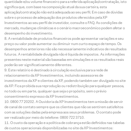
quantidade e/ou volume financeiro para a referida aplicação/contratação, isto
significa que, com base na composição atual da sua carteira, esta
aplicação/contratação não está adequada ao seu perfil. Em caso de dúvidas
sobre o processo de adequação dos produtos oferecidos pela XP
Investimentos ao seu perfil de investidor, consulte o FAQ. As condições de
mercado, mudanças climáticas e o cenário macroeconômico podem afetar o
desempenho do investimento.
A rentabilidade de produtos financeiros pode apresentar variações e seu
preço ou valor pode aumentar ou diminuir num curto espaço de tempo. Os
desempenhos anteriores não são necessariamente indicativos de resultados
futuros. A rentabilidade divulgada não é líquida de impostos. As informações
presentes neste material são baseadas em simulações e os resultados reais
poderão ser significativamente diferentes.
Este relatório é destinado à circulação exclusiva para a rede de
relacionamento da XP Investimentos, incluindo assessores de
investimentos da XP e clientes da XP, podendo também ser divulgado no site
da XP. Fica proibida sua reprodução ou redistribuição para qualquer pessoa,
no todo ou em parte, qualquer que seja o propósito, sem o prévio
consentimento expresso da XP Investimentos.
0800 77 20202. A Ouvidoria da XP Investimentos tem a missão de servir
de canal de contato sempre que os clientes que não se sentirem satisfeitos
com as soluções dadas pela empresa aos seus problemas. O contato pode
ser realizado por meio do telefone: 0800 722 3710.
O custo da operação e a política de cobrança estão definidos nas tabelas
de custos operacionais disponibilizadas no site da XP Investimentos: