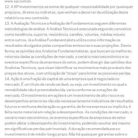
www.xpi.com.br.
A XP Investimentos se exime de qualquer responsabilidade por quaisquer
prejuízos, diretos ou indiretos, que venham a decorrer da utilização deste
relatório ou seu conteúdo.
A Avaliação Técnica e a Avaliação de Fundamentos seguem diferentes
metodologias de análise. A Análise Técnica é executada seguindo conceitos
como tendência, suporte, resistência, candles, volumes, médias móveis
entre outros. Já a Análise Fundamentalista utiliza como informação os
resultados divulgados pelas companhias emissoras e suas projeções. Desta
forma, as opiniões dos Analistas Fundamentalistas, que buscam os melhores
retornos dadas as condições de mercado, o cenário macroeconômico e os
eventos específicos da empresa e do setor, podem divergir das opiniões dos
Analistas Técnicos, que visam identificar os movimentos mais prováveis dos
preços dos ativos, com utilização de “stops” para limitar as possíveis perdas.
Ação é uma fração do capital de uma empresa que é negociada no
mercado. É um título de renda variável, ou seja, um investimento no qual a
rentabilidade não é preestabelecida, varia conforme as cotações de
mercado. O investimento em ações é um investimento de alto risco e os
desempenhos anteriores não são necessariamente indicativos de resultados
futuros e nenhuma declaração ou garantia, de forma expressa ou implícita, é
feita neste material em relação a desempenhos. As condições de mercado, o
cenário macroeconômico, os eventos específicos da empresa e do setor
podem afetar o desempenho do investimento, podendo resultar até mesmo
em significativas perdas patrimoniais. A duração recomendada para o
investimento é de médio-longo prazo. Não há quaisquer garantias sobre o