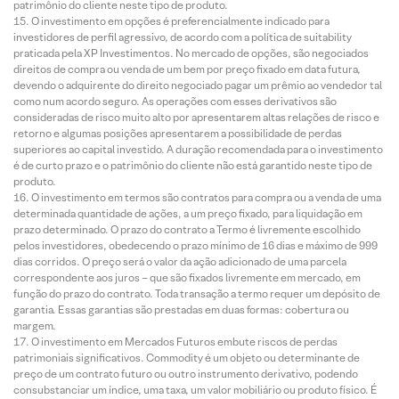
patrimônio do cliente neste tipo de produto.
O investimento em opções é preferencialmente indicado para
investidores de perfil agressivo, de acordo com a política de suitability
praticada pela XP Investimentos. No mercado de opções, são negociados
direitos de compra ou venda de um bem por preço fixado em data futura,
devendo o adquirente do direito negociado pagar um prêmio ao vendedor tal
como num acordo seguro. As operações com esses derivativos são
consideradas de risco muito alto por apresentarem altas relações de risco e
retorno e algumas posições apresentarem a possibilidade de perdas
superiores ao capital investido. A duração recomendada para o investimento
é de curto prazo e o patrimônio do cliente não está garantido neste tipo de
produto.
O investimento em termos são contratos para compra ou a venda de uma
determinada quantidade de ações, a um preço fixado, para liquidação em
prazo determinado. O prazo do contrato a Termo é livremente escolhido
pelos investidores, obedecendo o prazo mínimo de 16 dias e máximo de 999
dias corridos. O preço será o valor da ação adicionado de uma parcela
correspondente aos juros – que são fixados livremente em mercado, em
função do prazo do contrato. Toda transação a termo requer um depósito de
garantia. Essas garantias são prestadas em duas formas: cobertura ou
margem.
O investimento em Mercados Futuros embute riscos de perdas
patrimoniais significativos. Commodity é um objeto ou determinante de
preço de um contrato futuro ou outro instrumento derivativo, podendo
consubstanciar um índice, uma taxa, um valor mobiliário ou produto físico. É