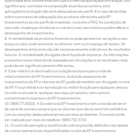
quantidade e/ou volume financeiro para a referida aplicação/contratação, isto
significa que, com base na composição atual da sua carteira, esta
aplicação/contratação não está adequada ao seu perfil. Em caso de dúvidas
sobre o processo de adequação dos produtos oferecidos pela XP
Investimentos ao seu perfil de investidor, consulte o FAQ. As condições de
mercado, mudanças climáticas e o cenário macroeconômico podem afetar o
desempenho do investimento.
A rentabilidade de produtos financeiros pode apresentar variações e seu
preço ou valor pode aumentar ou diminuir num curto espaço de tempo. Os
desempenhos anteriores não são necessariamente indicativos de resultados
futuros. A rentabilidade divulgada não é líquida de impostos. As informações
presentes neste material são baseadas em simulações e os resultados reais
poderão ser significativamente diferentes.
Este relatório é destinado à circulação exclusiva para a rede de
relacionamento da XP Investimentos, incluindo assessores de
investimentos da XP e clientes da XP, podendo também ser divulgado no site
da XP. Fica proibida sua reprodução ou redistribuição para qualquer pessoa,
no todo ou em parte, qualquer que seja o propósito, sem o prévio
consentimento expresso da XP Investimentos.
0800 77 20202. A Ouvidoria da XP Investimentos tem a missão de servir
de canal de contato sempre que os clientes que não se sentirem satisfeitos
com as soluções dadas pela empresa aos seus problemas. O contato pode
ser realizado por meio do telefone: 0800 722 3710.
O custo da operação e a política de cobrança estão definidos nas tabelas
de custos operacionais disponibilizadas no site da XP Investimentos: