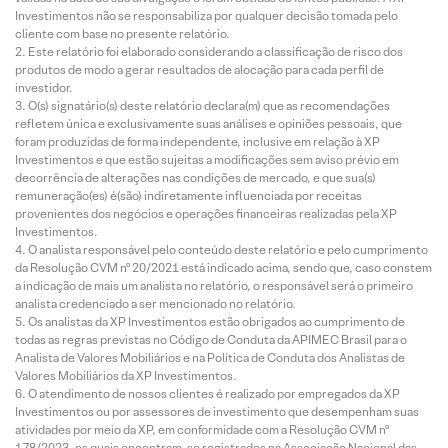
Investimentos não se responsabiliza por qualquer decisão tomada pelo
cliente com base no presente relatório.
Este relatório foi elaborado considerando a classificação de risco dos
produtos de modo a gerar resultados de alocação para cada perfil de
investidor.
O(s) signatário(s) deste relatório declara(m) que as recomendações
refletem única e exclusivamente suas análises e opiniões pessoais, que
foram produzidas de forma independente, inclusive em relação à XP
Investimentos e que estão sujeitas a modificações sem aviso prévio em
decorrência de alterações nas condições de mercado, e que sua(s)
remuneração(es) é(são) indiretamente influenciada por receitas
provenientes dos negócios e operações financeiras realizadas pela XP
Investimentos.
O analista responsável pelo conteúdo deste relatório e pelo cumprimento
da Resolução CVM nº 20/2021 está indicado acima, sendo que, caso constem
a indicação de mais um analista no relatório, o responsável será o primeiro
analista credenciado a ser mencionado no relatório.
Os analistas da XP Investimentos estão obrigados ao cumprimento de
todas as regras previstas no Código de Conduta da APIMEC Brasil para o
Analista de Valores Mobiliários e na Política de Conduta dos Analistas de
Valores Mobiliários da XP Investimentos.
O atendimento de nossos clientes é realizado por empregados da XP
Investimentos ou por assessores de investimento que desempenham suas
atividades por meio da XP, em conformidade com a Resolução CVM nº
178/2023, os quais encontram-se registrados na Associação Nacional das