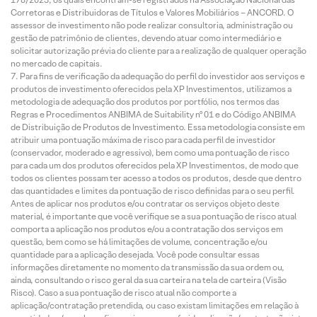
Corretoras e Distribuidoras de Títulos e Valores Mobiliários – ANCORD. O
assessor de investimento não pode realizar consultoria, administração ou
gestão de patrimônio de clientes, devendo atuar como intermediário e
solicitar autorização prévia do cliente para a realização de qualquer operação
no mercado de capitais.
Para fins de verificação da adequação do perfil do investidor aos serviços e
produtos de investimento oferecidos pela XP Investimentos, utilizamos a
metodologia de adequação dos produtos por portfólio, nos termos das
Regras e Procedimentos ANBIMA de Suitability nº 01 e do Código ANBIMA
de Distribuição de Produtos de Investimento. Essa metodologia consiste em
atribuir uma pontuação máxima de risco para cada perfil de investidor
(conservador, moderado e agressivo), bem como uma pontuação de risco
para cada um dos produtos oferecidos pela XP Investimentos, de modo que
todos os clientes possam ter acesso a todos os produtos, desde que dentro
das quantidades e limites da pontuação de risco definidas para o seu perfil.
Antes de aplicar nos produtos e/ou contratar os serviços objeto deste
material, é importante que você verifique se a sua pontuação de risco atual
comporta a aplicação nos produtos e/ou a contratação dos serviços em
questão, bem como se há limitações de volume, concentração e/ou
quantidade para a aplicação desejada. Você pode consultar essas
informações diretamente no momento da transmissão da sua ordem ou,
ainda, consultando o risco geral da sua carteira na tela de carteira (Visão
Risco). Caso a sua pontuação de risco atual não comporte a
aplicação/contratação pretendida, ou caso existam limitações em relação à