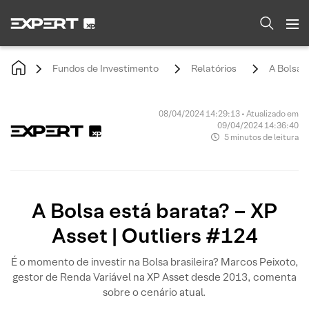
Fundos de Investimento
Relatórios
A Bolsa e
08/04/2024 14:29:13 • Atualizado em
09/04/2024 14:36:40
5 minutos de leitura
A Bolsa está barata? – XP
Asset | Outliers #124
É o momento de investir na Bolsa brasileira? Marcos Peixoto,
gestor de Renda Variável na XP Asset desde 2013, comenta
sobre o cenário atual.