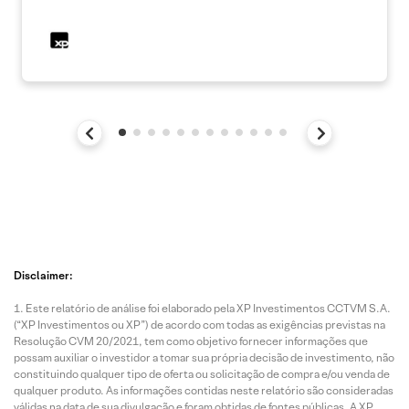
Disclaimer:
Este relatório de análise foi elaborado pela XP Investimentos CCTVM S.A.
(“XP Investimentos ou XP”) de acordo com todas as exigências previstas na
Resolução CVM 20/2021, tem como objetivo fornecer informações que
possam auxiliar o investidor a tomar sua própria decisão de investimento, não
constituindo qualquer tipo de oferta ou solicitação de compra e/ou venda de
qualquer produto. As informações contidas neste relatório são consideradas
válidas na data de sua divulgação e foram obtidas de fontes públicas. A XP