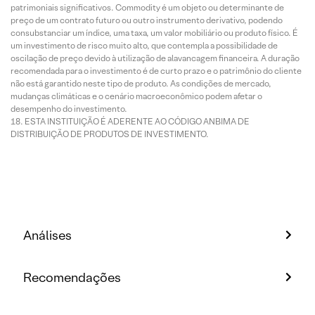
patrimoniais significativos. Commodity é um objeto ou determinante de
preço de um contrato futuro ou outro instrumento derivativo, podendo
consubstanciar um índice, uma taxa, um valor mobiliário ou produto físico. É
um investimento de risco muito alto, que contempla a possibilidade de
oscilação de preço devido à utilização de alavancagem financeira. A duração
recomendada para o investimento é de curto prazo e o patrimônio do cliente
não está garantido neste tipo de produto. As condições de mercado,
mudanças climáticas e o cenário macroeconômico podem afetar o
desempenho do investimento.
ESTA INSTITUIÇÃO É ADERENTE AO CÓDIGO ANBIMA DE
DISTRIBUIÇÃO DE PRODUTOS DE INVESTIMENTO.
Análises
Recomendações