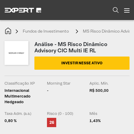
Fundos de Investimento
MS Risco Dinâmico Advisor
Análise - MS Risco Dinâmico
Advisory CIC Multi IE RL
INVESTIR NESSE ATIVO
Classificação XP
Morning Star
Aplic. Mín.
Internacional
-
R$ 500,00
Multimercado
Hedgeado
Taxa Adm. (a.a.)
Risco (0 - 100)
Mês
0,80 %
1,43%
26