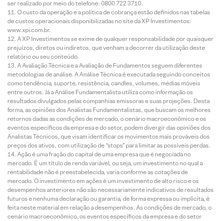
ser realizado por meio do telefone: 0800 722 3710.
O custo da operação e a política de cobrança estão definidos nas tabelas
de custos operacionais disponibilizadas no site da XP Investimentos:
www.xpi.com.br.
A XP Investimentos se exime de qualquer responsabilidade por quaisquer
prejuízos, diretos ou indiretos, que venham a decorrer da utilização deste
relatório ou seu conteúdo.
A Avaliação Técnica e a Avaliação de Fundamentos seguem diferentes
metodologias de análise. A Análise Técnica é executada seguindo conceitos
como tendência, suporte, resistência, candles, volumes, médias móveis
entre outros. Já a Análise Fundamentalista utiliza como informação os
resultados divulgados pelas companhias emissoras e suas projeções. Desta
forma, as opiniões dos Analistas Fundamentalistas, que buscam os melhores
retornos dadas as condições de mercado, o cenário macroeconômico e os
eventos específicos da empresa e do setor, podem divergir das opiniões dos
Analistas Técnicos, que visam identificar os movimentos mais prováveis dos
preços dos ativos, com utilização de “stops” para limitar as possíveis perdas.
Ação é uma fração do capital de uma empresa que é negociada no
mercado. É um título de renda variável, ou seja, um investimento no qual a
rentabilidade não é preestabelecida, varia conforme as cotações de
mercado. O investimento em ações é um investimento de alto risco e os
desempenhos anteriores não são necessariamente indicativos de resultados
futuros e nenhuma declaração ou garantia, de forma expressa ou implícita, é
feita neste material em relação a desempenhos. As condições de mercado, o
cenário macroeconômico, os eventos específicos da empresa e do setor