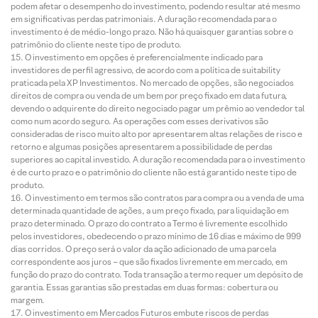
podem afetar o desempenho do investimento, podendo resultar até mesmo
em significativas perdas patrimoniais. A duração recomendada para o
investimento é de médio-longo prazo. Não há quaisquer garantias sobre o
patrimônio do cliente neste tipo de produto.
O investimento em opções é preferencialmente indicado para
investidores de perfil agressivo, de acordo com a política de suitability
praticada pela XP Investimentos. No mercado de opções, são negociados
direitos de compra ou venda de um bem por preço fixado em data futura,
devendo o adquirente do direito negociado pagar um prêmio ao vendedor tal
como num acordo seguro. As operações com esses derivativos são
consideradas de risco muito alto por apresentarem altas relações de risco e
retorno e algumas posições apresentarem a possibilidade de perdas
superiores ao capital investido. A duração recomendada para o investimento
é de curto prazo e o patrimônio do cliente não está garantido neste tipo de
produto.
O investimento em termos são contratos para compra ou a venda de uma
determinada quantidade de ações, a um preço fixado, para liquidação em
prazo determinado. O prazo do contrato a Termo é livremente escolhido
pelos investidores, obedecendo o prazo mínimo de 16 dias e máximo de 999
dias corridos. O preço será o valor da ação adicionado de uma parcela
correspondente aos juros – que são fixados livremente em mercado, em
função do prazo do contrato. Toda transação a termo requer um depósito de
garantia. Essas garantias são prestadas em duas formas: cobertura ou
margem.
O investimento em Mercados Futuros embute riscos de perdas