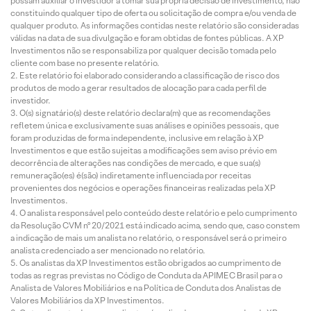
possam auxiliar o investidor a tomar sua própria decisão de investimento, não
constituindo qualquer tipo de oferta ou solicitação de compra e/ou venda de
qualquer produto. As informações contidas neste relatório são consideradas
válidas na data de sua divulgação e foram obtidas de fontes públicas. A XP
Investimentos não se responsabiliza por qualquer decisão tomada pelo
cliente com base no presente relatório.
Este relatório foi elaborado considerando a classificação de risco dos
produtos de modo a gerar resultados de alocação para cada perfil de
investidor.
O(s) signatário(s) deste relatório declara(m) que as recomendações
refletem única e exclusivamente suas análises e opiniões pessoais, que
foram produzidas de forma independente, inclusive em relação à XP
Investimentos e que estão sujeitas a modificações sem aviso prévio em
decorrência de alterações nas condições de mercado, e que sua(s)
remuneração(es) é(são) indiretamente influenciada por receitas
provenientes dos negócios e operações financeiras realizadas pela XP
Investimentos.
O analista responsável pelo conteúdo deste relatório e pelo cumprimento
da Resolução CVM nº 20/2021 está indicado acima, sendo que, caso constem
a indicação de mais um analista no relatório, o responsável será o primeiro
analista credenciado a ser mencionado no relatório.
Os analistas da XP Investimentos estão obrigados ao cumprimento de
todas as regras previstas no Código de Conduta da APIMEC Brasil para o
Analista de Valores Mobiliários e na Política de Conduta dos Analistas de
Valores Mobiliários da XP Investimentos.