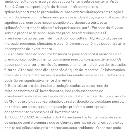
ainda, consultando o risco geral da sua carteira na tela de carteira (Visão
Risco). Caso a sua pontuação de risco atual não comporte a
aplicação/contratação pretendida, ou caso existam limitações em relação à
quantidade e/ou volume financeiro para a referida aplicação/contratação, isto
significa que, com base na composição atual da sua carteira, esta
aplicação/contratação não está adequada ao seu perfil. Em caso de dúvidas
sobre o processo de adequação dos produtos oferecidos pela XP
Investimentos ao seu perfil de investidor, consulte o FAQ. As condições de
mercado, mudanças climáticas e o cenário macroeconômico podem afetar o
desempenho do investimento.
A rentabilidade de produtos financeiros pode apresentar variações e seu
preço ou valor pode aumentar ou diminuir num curto espaço de tempo. Os
desempenhos anteriores não são necessariamente indicativos de resultados
futuros. A rentabilidade divulgada não é líquida de impostos. As informações
presentes neste material são baseadas em simulações e os resultados reais
poderão ser significativamente diferentes.
Este relatório é destinado à circulação exclusiva para a rede de
relacionamento da XP Investimentos, incluindo assessores de
investimentos da XP e clientes da XP, podendo também ser divulgado no site
da XP. Fica proibida sua reprodução ou redistribuição para qualquer pessoa,
no todo ou em parte, qualquer que seja o propósito, sem o prévio
consentimento expresso da XP Investimentos.
0800 77 20202. A Ouvidoria da XP Investimentos tem a missão de servir
de canal de contato sempre que os clientes que não se sentirem satisfeitos
com as soluções dadas pela empresa aos seus problemas. O contato pode