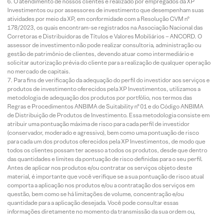
O atendimento de nossos clientes é realizado por empregados da XP
Investimentos ou por assessores de investimento que desempenham suas
atividades por meio da XP, em conformidade com a Resolução CVM nº
178/2023, os quais encontram-se registrados na Associação Nacional das
Corretoras e Distribuidoras de Títulos e Valores Mobiliários – ANCORD. O
assessor de investimento não pode realizar consultoria, administração ou
gestão de patrimônio de clientes, devendo atuar como intermediário e
solicitar autorização prévia do cliente para a realização de qualquer operação
no mercado de capitais.
Para fins de verificação da adequação do perfil do investidor aos serviços e
produtos de investimento oferecidos pela XP Investimentos, utilizamos a
metodologia de adequação dos produtos por portfólio, nos termos das
Regras e Procedimentos ANBIMA de Suitability nº 01 e do Código ANBIMA
de Distribuição de Produtos de Investimento. Essa metodologia consiste em
atribuir uma pontuação máxima de risco para cada perfil de investidor
(conservador, moderado e agressivo), bem como uma pontuação de risco
para cada um dos produtos oferecidos pela XP Investimentos, de modo que
todos os clientes possam ter acesso a todos os produtos, desde que dentro
das quantidades e limites da pontuação de risco definidas para o seu perfil.
Antes de aplicar nos produtos e/ou contratar os serviços objeto deste
material, é importante que você verifique se a sua pontuação de risco atual
comporta a aplicação nos produtos e/ou a contratação dos serviços em
questão, bem como se há limitações de volume, concentração e/ou
quantidade para a aplicação desejada. Você pode consultar essas
informações diretamente no momento da transmissão da sua ordem ou,