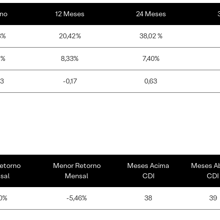
no
12 Meses
24 Meses
8%
20,42%
38,02 %
2%
8,33%
7,40%
33
-0,17
0,63
etorno
Menor Retorno
Meses Acima
Meses A
sal
Mensal
CDI
CDI
0%
-5,46%
38
39