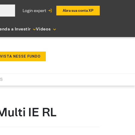
login expert
Abra sua conta XP
enda a Investir
Vídeos
NVISTA NESSE FUNDO
AS
ulti IE RL