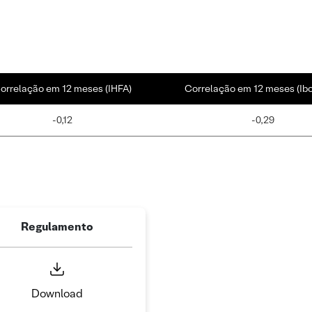
orrelação em 12 meses (IHFA)
Correlação em 12 meses (Ib
-0,12
-0,29
Regulamento
Download