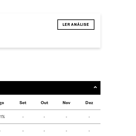
LER ANÁLISE
go
Set
Out
Nov
Dez
91%
-
-
-
-
-
-
-
-
-