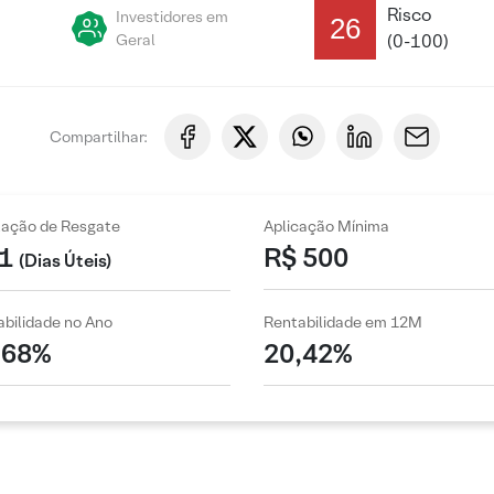
Risco
Investidores em
26
Geral
(0-100)
Compartilhar:
zação de Resgate
Aplicação Mínima
1
R$ 500
(Dias Úteis)
bilidade no Ano
Rentabilidade em 12M
,68%
20,42%