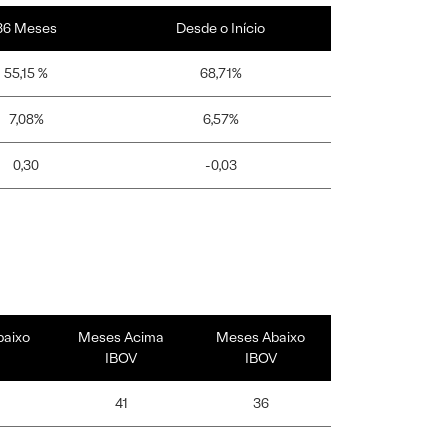
36 Meses
Desde o Início
55,15 %
68,71%
7,08%
6,57%
0,30
-0,03
baixo
Meses Acima
Meses Abaixo
IBOV
IBOV
41
36