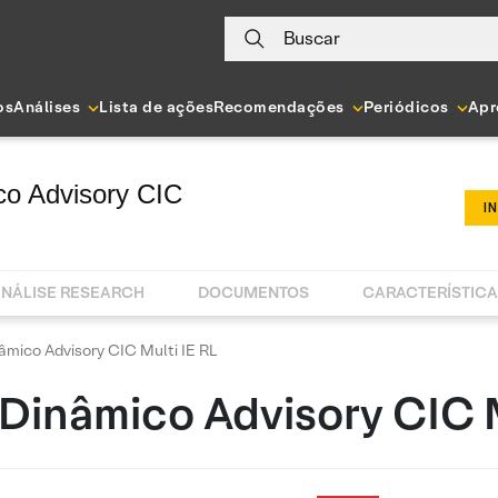
Buscar
os
Análises
Lista de ações
Recomendações
Periódicos
Apr
o Advisory CIC
I
NÁLISE RESEARCH
DOCUMENTOS
CARACTERÍSTIC
mico Advisory CIC Multi IE RL
Dinâmico Advisory CIC M