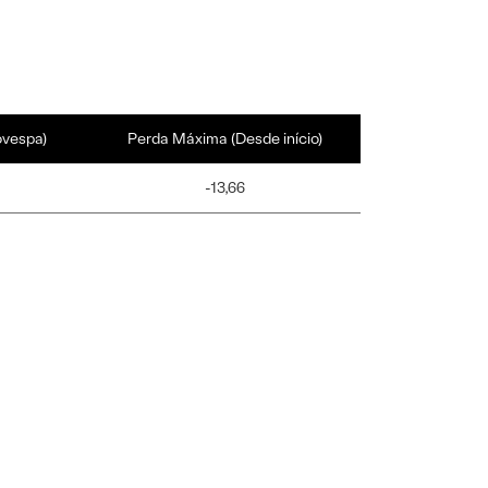
ovespa)
Perda Máxima (Desde início)
-13,66