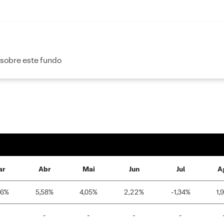
 sobre este fundo
ar
Abr
Mai
Jun
Jul
A
86%
5,58%
4,05%
2,22%
-1,34%
1,
-
-
-
-