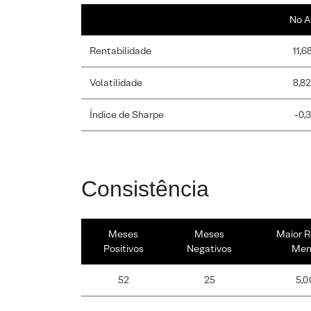
No A
Rentabilidade
11,6
Volatilidade
8,8
Índice de Sharpe
-0,
Consistência
Meses
Meses
Maior R
Positivos
Negativos
Men
52
25
5,0