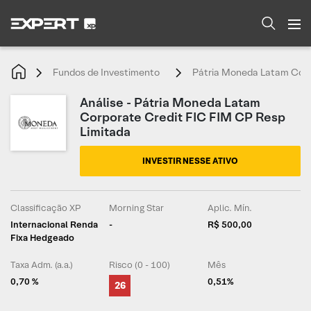
Fundos de Investimento
Pátria Moneda Latam Corp
Análise - Pátria Moneda Latam
Corporate Credit FIC FIM CP Resp
Limitada
INVESTIR NESSE ATIVO
Classificação XP
Morning Star
Aplic. Mín.
Internacional Renda
-
R$ 500,00
Fixa Hedgeado
Taxa Adm. (a.a.)
Risco (0 - 100)
Mês
0,70 %
0,51%
26