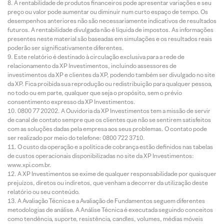
A rentabilidade de produtos financeiros pode apresentar variações e seu
preço ou valor pode aumentar ou diminuir num curto espaço de tempo. Os
desempenhos anteriores não são necessariamente indicativos de resultados
futuros. A rentabilidade divulgada não é líquida de impostos. As informações
presentes neste material são baseadas em simulações e os resultados reais
poderão ser significativamente diferentes.
Este relatório é destinado à circulação exclusiva para a rede de
relacionamento da XP Investimentos, incluindo assessores de
investimentos da XP e clientes da XP, podendo também ser divulgado no site
da XP. Fica proibida sua reprodução ou redistribuição para qualquer pessoa,
no todo ou em parte, qualquer que seja o propósito, sem o prévio
consentimento expresso da XP Investimentos.
0800 77 20202. A Ouvidoria da XP Investimentos tem a missão de servir
de canal de contato sempre que os clientes que não se sentirem satisfeitos
com as soluções dadas pela empresa aos seus problemas. O contato pode
ser realizado por meio do telefone: 0800 722 3710.
O custo da operação e a política de cobrança estão definidos nas tabelas
de custos operacionais disponibilizadas no site da XP Investimentos:
www.xpi.com.br.
A XP Investimentos se exime de qualquer responsabilidade por quaisquer
prejuízos, diretos ou indiretos, que venham a decorrer da utilização deste
relatório ou seu conteúdo.
A Avaliação Técnica e a Avaliação de Fundamentos seguem diferentes
metodologias de análise. A Análise Técnica é executada seguindo conceitos
como tendência, suporte, resistência, candles, volumes, médias móveis