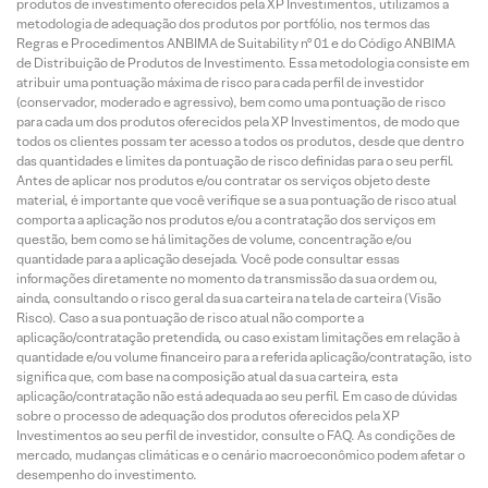
produtos de investimento oferecidos pela XP Investimentos, utilizamos a
metodologia de adequação dos produtos por portfólio, nos termos das
Regras e Procedimentos ANBIMA de Suitability nº 01 e do Código ANBIMA
de Distribuição de Produtos de Investimento. Essa metodologia consiste em
atribuir uma pontuação máxima de risco para cada perfil de investidor
(conservador, moderado e agressivo), bem como uma pontuação de risco
para cada um dos produtos oferecidos pela XP Investimentos, de modo que
todos os clientes possam ter acesso a todos os produtos, desde que dentro
das quantidades e limites da pontuação de risco definidas para o seu perfil.
Antes de aplicar nos produtos e/ou contratar os serviços objeto deste
material, é importante que você verifique se a sua pontuação de risco atual
comporta a aplicação nos produtos e/ou a contratação dos serviços em
questão, bem como se há limitações de volume, concentração e/ou
quantidade para a aplicação desejada. Você pode consultar essas
informações diretamente no momento da transmissão da sua ordem ou,
ainda, consultando o risco geral da sua carteira na tela de carteira (Visão
Risco). Caso a sua pontuação de risco atual não comporte a
aplicação/contratação pretendida, ou caso existam limitações em relação à
quantidade e/ou volume financeiro para a referida aplicação/contratação, isto
significa que, com base na composição atual da sua carteira, esta
aplicação/contratação não está adequada ao seu perfil. Em caso de dúvidas
sobre o processo de adequação dos produtos oferecidos pela XP
Investimentos ao seu perfil de investidor, consulte o FAQ. As condições de
mercado, mudanças climáticas e o cenário macroeconômico podem afetar o
desempenho do investimento.