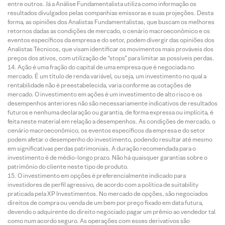
entre outros. Já a Análise Fundamentalista utiliza como informação os
resultados divulgados pelas companhias emissoras e suas projeções. Desta
forma, as opiniões dos Analistas Fundamentalistas, que buscam os melhores
retornos dadas as condições de mercado, o cenário macroeconômico e os
eventos específicos da empresa e do setor, podem divergir das opiniões dos
Analistas Técnicos, que visam identificar os movimentos mais prováveis dos
preços dos ativos, com utilização de “stops” para limitar as possíveis perdas.
Ação é uma fração do capital de uma empresa que é negociada no
mercado. É um título de renda variável, ou seja, um investimento no qual a
rentabilidade não é preestabelecida, varia conforme as cotações de
mercado. O investimento em ações é um investimento de alto risco e os
desempenhos anteriores não são necessariamente indicativos de resultados
futuros e nenhuma declaração ou garantia, de forma expressa ou implícita, é
feita neste material em relação a desempenhos. As condições de mercado, o
cenário macroeconômico, os eventos específicos da empresa e do setor
podem afetar o desempenho do investimento, podendo resultar até mesmo
em significativas perdas patrimoniais. A duração recomendada para o
investimento é de médio-longo prazo. Não há quaisquer garantias sobre o
patrimônio do cliente neste tipo de produto.
O investimento em opções é preferencialmente indicado para
investidores de perfil agressivo, de acordo com a política de suitability
praticada pela XP Investimentos. No mercado de opções, são negociados
direitos de compra ou venda de um bem por preço fixado em data futura,
devendo o adquirente do direito negociado pagar um prêmio ao vendedor tal
como num acordo seguro. As operações com esses derivativos são