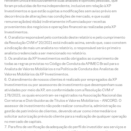
refletem única e exclusivamente suas análises e opiniões pessoais, que
foram produzidas de forma independente, inclusive em relação à XP
Investimentos e que estão sujeitas a modificações sem aviso prévio em
decorrência de alterações nas condições de mercado, e que sua(s)
remuneração(es) é(são) indiretamente influenciada por receitas
provenientes dos negócios e operações financeiras realizadas pela XP
Investimentos.
O analista responsável pelo conteúdo deste relatório e pelo cumprimento
da Resolução CVM nº 20/2021 está indicado acima, sendo que, caso constem
a indicação de mais um analista no relatório, o responsável será o primeiro
analista credenciado a ser mencionado no relatório.
Os analistas da XP Investimentos estão obrigados ao cumprimento de
todas as regras previstas no Código de Conduta da APIMEC Brasil para o
Analista de Valores Mobiliários e na Política de Conduta dos Analistas de
Valores Mobiliários da XP Investimentos.
O atendimento de nossos clientes é realizado por empregados da XP
Investimentos ou por assessores de investimento que desempenham suas
atividades por meio da XP, em conformidade com a Resolução CVM nº
178/2023, os quais encontram-se registrados na Associação Nacional das
Corretoras e Distribuidoras de Títulos e Valores Mobiliários – ANCORD. O
assessor de investimento não pode realizar consultoria, administração ou
gestão de patrimônio de clientes, devendo atuar como intermediário e
solicitar autorização prévia do cliente para a realização de qualquer operação
no mercado de capitais.
Para fins de verificação da adequação do perfil do investidor aos serviços e