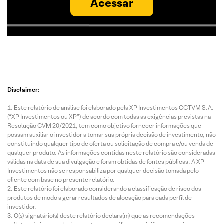
Acessar
Disclaimer:
Este relatório de análise foi elaborado pela XP Investimentos CCTVM S.A.
(“XP Investimentos ou XP”) de acordo com todas as exigências previstas na
Resolução CVM 20/2021, tem como objetivo fornecer informações que
possam auxiliar o investidor a tomar sua própria decisão de investimento, não
constituindo qualquer tipo de oferta ou solicitação de compra e/ou venda de
qualquer produto. As informações contidas neste relatório são consideradas
válidas na data de sua divulgação e foram obtidas de fontes públicas. A XP
Investimentos não se responsabiliza por qualquer decisão tomada pelo
cliente com base no presente relatório.
Este relatório foi elaborado considerando a classificação de risco dos
produtos de modo a gerar resultados de alocação para cada perfil de
investidor.
O(s) signatário(s) deste relatório declara(m) que as recomendações