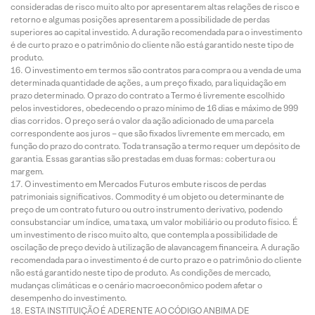
consideradas de risco muito alto por apresentarem altas relações de risco e
retorno e algumas posições apresentarem a possibilidade de perdas
superiores ao capital investido. A duração recomendada para o investimento
é de curto prazo e o patrimônio do cliente não está garantido neste tipo de
produto.
O investimento em termos são contratos para compra ou a venda de uma
determinada quantidade de ações, a um preço fixado, para liquidação em
prazo determinado. O prazo do contrato a Termo é livremente escolhido
pelos investidores, obedecendo o prazo mínimo de 16 dias e máximo de 999
dias corridos. O preço será o valor da ação adicionado de uma parcela
correspondente aos juros – que são fixados livremente em mercado, em
função do prazo do contrato. Toda transação a termo requer um depósito de
garantia. Essas garantias são prestadas em duas formas: cobertura ou
margem.
O investimento em Mercados Futuros embute riscos de perdas
patrimoniais significativos. Commodity é um objeto ou determinante de
preço de um contrato futuro ou outro instrumento derivativo, podendo
consubstanciar um índice, uma taxa, um valor mobiliário ou produto físico. É
um investimento de risco muito alto, que contempla a possibilidade de
oscilação de preço devido à utilização de alavancagem financeira. A duração
recomendada para o investimento é de curto prazo e o patrimônio do cliente
não está garantido neste tipo de produto. As condições de mercado,
mudanças climáticas e o cenário macroeconômico podem afetar o
desempenho do investimento.
ESTA INSTITUIÇÃO É ADERENTE AO CÓDIGO ANBIMA DE