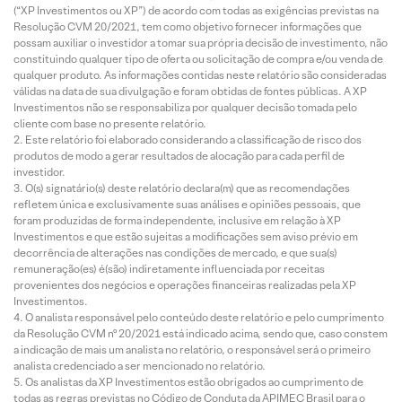
(“XP Investimentos ou XP”) de acordo com todas as exigências previstas na
Resolução CVM 20/2021, tem como objetivo fornecer informações que
possam auxiliar o investidor a tomar sua própria decisão de investimento, não
constituindo qualquer tipo de oferta ou solicitação de compra e/ou venda de
qualquer produto. As informações contidas neste relatório são consideradas
válidas na data de sua divulgação e foram obtidas de fontes públicas. A XP
Investimentos não se responsabiliza por qualquer decisão tomada pelo
cliente com base no presente relatório.
Este relatório foi elaborado considerando a classificação de risco dos
produtos de modo a gerar resultados de alocação para cada perfil de
investidor.
O(s) signatário(s) deste relatório declara(m) que as recomendações
refletem única e exclusivamente suas análises e opiniões pessoais, que
foram produzidas de forma independente, inclusive em relação à XP
Investimentos e que estão sujeitas a modificações sem aviso prévio em
decorrência de alterações nas condições de mercado, e que sua(s)
remuneração(es) é(são) indiretamente influenciada por receitas
provenientes dos negócios e operações financeiras realizadas pela XP
Investimentos.
O analista responsável pelo conteúdo deste relatório e pelo cumprimento
da Resolução CVM nº 20/2021 está indicado acima, sendo que, caso constem
a indicação de mais um analista no relatório, o responsável será o primeiro
analista credenciado a ser mencionado no relatório.
Os analistas da XP Investimentos estão obrigados ao cumprimento de
todas as regras previstas no Código de Conduta da APIMEC Brasil para o