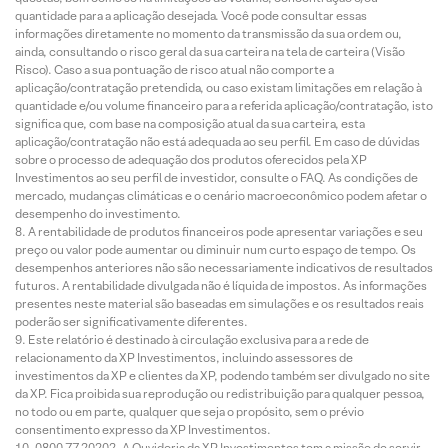
quantidade para a aplicação desejada. Você pode consultar essas
informações diretamente no momento da transmissão da sua ordem ou,
ainda, consultando o risco geral da sua carteira na tela de carteira (Visão
Risco). Caso a sua pontuação de risco atual não comporte a
aplicação/contratação pretendida, ou caso existam limitações em relação à
quantidade e/ou volume financeiro para a referida aplicação/contratação, isto
significa que, com base na composição atual da sua carteira, esta
aplicação/contratação não está adequada ao seu perfil. Em caso de dúvidas
sobre o processo de adequação dos produtos oferecidos pela XP
Investimentos ao seu perfil de investidor, consulte o FAQ. As condições de
mercado, mudanças climáticas e o cenário macroeconômico podem afetar o
desempenho do investimento.
A rentabilidade de produtos financeiros pode apresentar variações e seu
preço ou valor pode aumentar ou diminuir num curto espaço de tempo. Os
desempenhos anteriores não são necessariamente indicativos de resultados
futuros. A rentabilidade divulgada não é líquida de impostos. As informações
presentes neste material são baseadas em simulações e os resultados reais
poderão ser significativamente diferentes.
Este relatório é destinado à circulação exclusiva para a rede de
relacionamento da XP Investimentos, incluindo assessores de
investimentos da XP e clientes da XP, podendo também ser divulgado no site
da XP. Fica proibida sua reprodução ou redistribuição para qualquer pessoa,
no todo ou em parte, qualquer que seja o propósito, sem o prévio
consentimento expresso da XP Investimentos.
0800 77 20202. A Ouvidoria da XP Investimentos tem a missão de servir