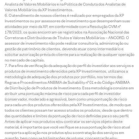
Analista de Valores Mobiliários e na Política de Conduta dos Analistas de
Valores Mobiliários da XP Investimentos.
O atendimento de nossos clientes é realizado por empregados da XP
Investimentos ou por assessores de investimento que desempenham suas
atividades por meio da XP, em conformidade com a Resolução CVM nº
178/2023, os quais encontram-se registrados na Associação Nacional das
Corretoras e Distribuidoras de Títulos e Valores Mobiliários – ANCORD. O
assessor de investimento não pode realizar consultoria, administração ou
gestão de patrimônio de clientes, devendo atuar como intermediário e
solicitar autorização prévia do cliente para a realização de qualquer operação
no mercado de capitais.
Para fins de verificação da adequação do perfil do investidor aos serviços e
produtos de investimento oferecidos pela XP Investimentos, utilizamos a
metodologia de adequação dos produtos por portfólio, nos termos das
Regras e Procedimentos ANBIMA de Suitability nº 01 e do Código ANBIMA
de Distribuição de Produtos de Investimento. Essa metodologia consiste em
atribuir uma pontuação máxima de risco para cada perfil de investidor
(conservador, moderado e agressivo), bem como uma pontuação de risco
para cada um dos produtos oferecidos pela XP Investimentos, de modo que
todos os clientes possam ter acesso a todos os produtos, desde que dentro
das quantidades e limites da pontuação de risco definidas para o seu perfil.
Antes de aplicar nos produtos e/ou contratar os serviços objeto deste
material, é importante que você verifique se a sua pontuação de risco atual
comporta a aplicação nos produtos e/ou a contratação dos serviços em
questão, bem como se há limitações de volume, concentração e/ou