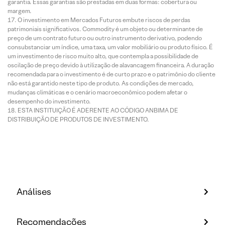
garantia. Essas garantias são prestadas em duas formas: cobertura ou
margem.
O investimento em Mercados Futuros embute riscos de perdas
patrimoniais significativos. Commodity é um objeto ou determinante de
preço de um contrato futuro ou outro instrumento derivativo, podendo
consubstanciar um índice, uma taxa, um valor mobiliário ou produto físico. É
um investimento de risco muito alto, que contempla a possibilidade de
oscilação de preço devido à utilização de alavancagem financeira. A duração
recomendada para o investimento é de curto prazo e o patrimônio do cliente
não está garantido neste tipo de produto. As condições de mercado,
mudanças climáticas e o cenário macroeconômico podem afetar o
desempenho do investimento.
ESTA INSTITUIÇÃO É ADERENTE AO CÓDIGO ANBIMA DE
DISTRIBUIÇÃO DE PRODUTOS DE INVESTIMENTO.
Análises
Recomendações