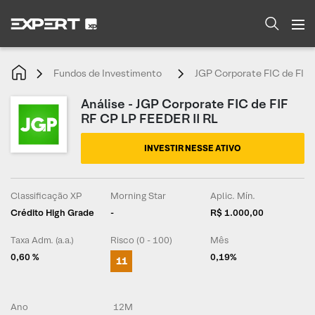
Fundos de Investimento
JGP Corporate FIC de FIF 
Análise - JGP Corporate FIC de FIF
RF CP LP FEEDER II RL
INVESTIR NESSE ATIVO
Classificação XP
Morning Star
Aplic. Mín.
Crédito High Grade
-
R$ 1.000,00
Taxa Adm. (a.a.)
Risco (0 - 100)
Mês
0,60 %
0,19%
11
Ano
12M