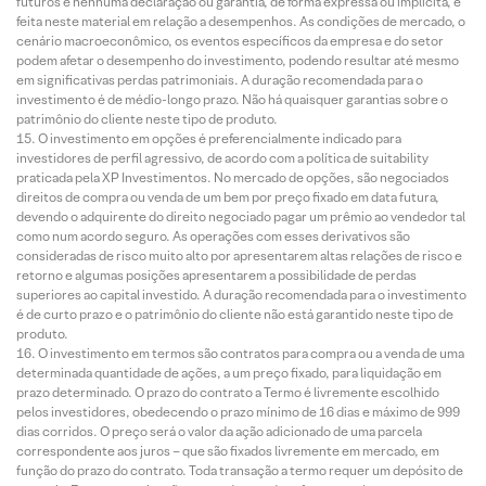
futuros e nenhuma declaração ou garantia, de forma expressa ou implícita, é
feita neste material em relação a desempenhos. As condições de mercado, o
cenário macroeconômico, os eventos específicos da empresa e do setor
podem afetar o desempenho do investimento, podendo resultar até mesmo
em significativas perdas patrimoniais. A duração recomendada para o
investimento é de médio-longo prazo. Não há quaisquer garantias sobre o
patrimônio do cliente neste tipo de produto.
O investimento em opções é preferencialmente indicado para
investidores de perfil agressivo, de acordo com a política de suitability
praticada pela XP Investimentos. No mercado de opções, são negociados
direitos de compra ou venda de um bem por preço fixado em data futura,
devendo o adquirente do direito negociado pagar um prêmio ao vendedor tal
como num acordo seguro. As operações com esses derivativos são
consideradas de risco muito alto por apresentarem altas relações de risco e
retorno e algumas posições apresentarem a possibilidade de perdas
superiores ao capital investido. A duração recomendada para o investimento
é de curto prazo e o patrimônio do cliente não está garantido neste tipo de
produto.
O investimento em termos são contratos para compra ou a venda de uma
determinada quantidade de ações, a um preço fixado, para liquidação em
prazo determinado. O prazo do contrato a Termo é livremente escolhido
pelos investidores, obedecendo o prazo mínimo de 16 dias e máximo de 999
dias corridos. O preço será o valor da ação adicionado de uma parcela
correspondente aos juros – que são fixados livremente em mercado, em
função do prazo do contrato. Toda transação a termo requer um depósito de