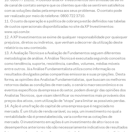
de canal de contato sempre que os clientes que não se sentirem satisfeitos
com as soluções dadas pela empresa aos seus problemas. O contato pode
ser realizado por meio do telefone: 0800 722 3710.
O custo da operação e a política de cobrança estão definidos nas tabelas
de custos operacionais disponibilizadas no site da XP Investimentos:
www.xpi.com.br.
A XP Investimentos se exime de qualquer responsabilidade por quaisquer
prejuízos, diretos ou indiretos, que venham a decorrer da utilização deste
relatório ou seu conteúdo.
A Avaliação Técnica e a Avaliação de Fundamentos seguem diferentes
metodologias de análise. A Análise Técnica é executada seguindo conceitos
como tendência, suporte, resistência, candles, volumes, médias móveis
entre outros. Já a Análise Fundamentalista utiliza como informação os
resultados divulgados pelas companhias emissoras e suas projeções. Desta
forma, as opiniões dos Analistas Fundamentalistas, que buscam os melhores
retornos dadas as condições de mercado, o cenário macroeconômico e os
eventos específicos da empresa e do setor, podem divergir das opiniões dos
Analistas Técnicos, que visam identificar os movimentos mais prováveis dos
preços dos ativos, com utilização de “stops” para limitar as possíveis perdas.
Ação é uma fração do capital de uma empresa que é negociada no
mercado. É um título de renda variável, ou seja, um investimento no qual a
rentabilidade não é preestabelecida, varia conforme as cotações de
mercado. O investimento em ações é um investimento de alto risco e os
desempenhos anteriores não são necessariamente indicativos de resultados