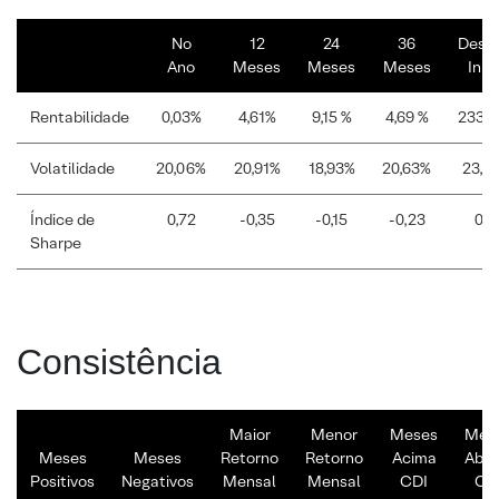
No
12
24
36
Desd
Ano
Meses
Meses
Meses
Iníc
Rentabilidade
0,03%
4,61%
9,15 %
4,69 %
233,
Volatilidade
20,06%
20,91%
18,93%
20,63%
23,0
Índice de
0,72
-0,35
-0,15
-0,23
0,1
Sharpe
Consistência
Maior
Menor
Meses
Mes
Meses
Meses
Retorno
Retorno
Acima
Abai
Positivos
Negativos
Mensal
Mensal
CDI
CD