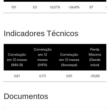
101
53
15,07%
-34,41%
97
57
Indicadores Técnicos
Correlação
Perda
Correlação
em 12
Correlação
Máxima
em 12 meses
meses
em 12 meses
(Desde
(IMA-B)
(IHFA)
(Ibovespa)
início)
0,81
0,73
0,91
-50,66
Documentos