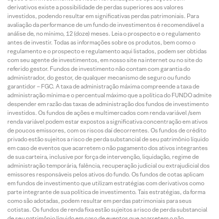
derivativos existe a possibilidade de perdas superiores aos valores
investidos, podendo resultar em significativas perdas patrimoniais. Para
avaliação da performance de um fundo de investimentos é recomendável a
análise de, no mínimo, 12 (doze) meses. Leia o prospecto e o regulamento
antes de investir. Todas as informações sobre os produtos, bem como o
regulamento e o prospecto e regulamento aqui listados, podem ser obtidas
com seu agente de investimentos, em nosso site na internet ou no site do
referido gestor. Fundos de investimento não contam com garantia do
administrador, do gestor, de qualquer mecanismo de seguro ou fundo
garantidor – FGC. A taxa de administração máxima compreende a taxa de
administração mínima e o percentual máximo que a política do FUNDO admite
despender em razão das taxas de administração dos fundos de investimento
investidos. Os fundos de ações e multimercados com renda variável /sem
renda variável podem estar expostos a significativa concentração em ativos
de poucos emissores, com os riscos daí decorrentes. Os fundos de crédito
privado estão sujeitos a risco de perda substancial de seu patrimônio líquido
em caso de eventos que acarretem o não pagamento dos ativos integrantes
de sua carteira, inclusive por força de intervenção, liquidação, regime de
administração temporária, falência, recuperação judicial ou extrajudicial dos
emissores responsáveis pelos ativos do fundo. Os fundos de cotas aplicam
em fundos de investimento que utilizam estratégias com derivativos como
parte integrante de sua política de investimento. Tais estratégias, da forma
como são adotadas, podem resultar em perdas patrimoniais para seus
cotistas. Os fundos de renda fixa estão sujeitos a risco de perda substancial
de seu patrimônio líquido em caso de eventos que acarretem o não