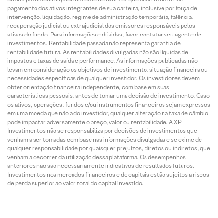
pagamento dos ativos integrantes de sua carteira, inclusive por força de
intervenção, liquidação, regime de administração temporária, falência,
recuperação judicial ou extrajudicial dos emissores responsáveis pelos
ativos do fundo. Para informações e dúvidas, favor contatar seu agente de
investimentos. Rentabilidade passada não representa garantia de
rentabilidade futura. As rentabilidades divulgadas não são líquidas de
impostos e taxas de saída e performance. As informações publicadas não
levam em consideração os objetivos de investimento, situação financeira ou
necessidades específicas de qualquer investidor. Os investidores devem
obter orientação financeira independente, com base em suas
características pessoais, antes de tomar uma decisão de investimento. Caso
os ativos, operações, fundos e/ou instrumentos financeiros sejam expressos
em uma moeda que não a do investidor, qualquer alteração na taxa de câmbio
pode impactar adversamente o preço, valor ou rentabilidade. A XP
Investimentos não se responsabiliza por decisões de investimentos que
venham a ser tomadas com base nas informações divulgadas e se exime de
qualquer responsabilidade por quaisquer prejuízos, diretos ou indiretos, que
venham a decorrer da utilização dessa plataforma. Os desempenhos
anteriores não são necessariamente indicativos de resultados futuros.
Investimentos nos mercados financeiros e de capitais estão sujeitos a riscos
de perda superior ao valor total do capital investido.