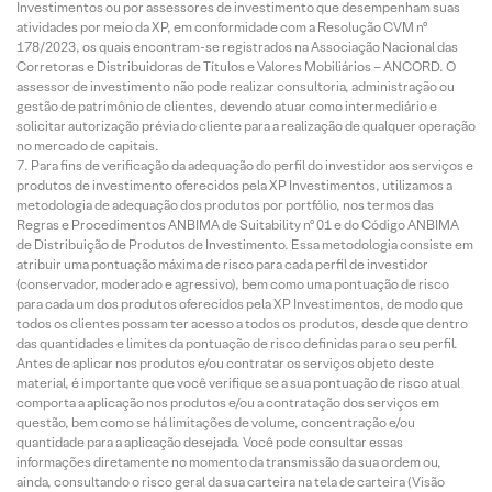
Investimentos ou por assessores de investimento que desempenham suas
atividades por meio da XP, em conformidade com a Resolução CVM nº
178/2023, os quais encontram-se registrados na Associação Nacional das
Corretoras e Distribuidoras de Títulos e Valores Mobiliários – ANCORD. O
assessor de investimento não pode realizar consultoria, administração ou
gestão de patrimônio de clientes, devendo atuar como intermediário e
solicitar autorização prévia do cliente para a realização de qualquer operação
no mercado de capitais.
Para fins de verificação da adequação do perfil do investidor aos serviços e
produtos de investimento oferecidos pela XP Investimentos, utilizamos a
metodologia de adequação dos produtos por portfólio, nos termos das
Regras e Procedimentos ANBIMA de Suitability nº 01 e do Código ANBIMA
de Distribuição de Produtos de Investimento. Essa metodologia consiste em
atribuir uma pontuação máxima de risco para cada perfil de investidor
(conservador, moderado e agressivo), bem como uma pontuação de risco
para cada um dos produtos oferecidos pela XP Investimentos, de modo que
todos os clientes possam ter acesso a todos os produtos, desde que dentro
das quantidades e limites da pontuação de risco definidas para o seu perfil.
Antes de aplicar nos produtos e/ou contratar os serviços objeto deste
material, é importante que você verifique se a sua pontuação de risco atual
comporta a aplicação nos produtos e/ou a contratação dos serviços em
questão, bem como se há limitações de volume, concentração e/ou
quantidade para a aplicação desejada. Você pode consultar essas
informações diretamente no momento da transmissão da sua ordem ou,
ainda, consultando o risco geral da sua carteira na tela de carteira (Visão