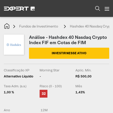
Fundos de Investimento
Hashdex 40 Nasdaq Crypto
Análise - Hashdex 40 Nasdaq Crypto
Index FIF em Cotas de FIM
INVESTIR NESSE ATIVO
Classificação XP
Morning Star
Aplic. Mín.
Alternativo Líquido
-
R$ 500,00
Taxa Adm. (a.a.)
Risco (0 - 100)
Mês
1,00 %
1,43%
32
Ano
12M