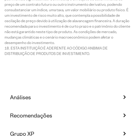
preço de um contrato futuro ou outro instrumento derivativo, podendo
consubstanciar um índice, uma taxa, um valor mobiliário ou produto físico. É
um investimento de risco muito alto, que contempla a possibilidade de
oscilação de preço devido à utilização de alavancagem financeira. A duração
recomendada para o investimento é de curto prazo e o patrimônio do cliente
não está garantido neste tipo de produto. As condições de mercado,
mudanças climáticas e o cenário macroeconômico podem afetar o
desempenho do investimento.
ESTA INSTITUIÇÃO É ADERENTE AO CÓDIGO ANBIMA DE
DISTRIBUIÇÃO DE PRODUTOS DE INVESTIMENTO.
Análises
Recomendações
Grupo XP