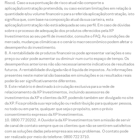
Risco). Caso a sua pontuação de risco atual não comporte a
aplicação/contratação pretendida, ou caso existam limitações em relação à
quantidade e/ou volume financeiro para a referida aplicação/contratação, isto
significa que, com base na composição atual da sua carteira, esta
aplicação/contratação não está adequada ao seu perfil. Em caso de dúvidas
sobre o processo de adequação dos produtos oferecidos pela XP
Investimentos ao seu perfil de investidor, consulte o FAQ. As condições de
mercado, mudanças climáticas e o cenário macroeconômico podem afetar o
desempenho do investimento.
A rentabilidade de produtos financeiros pode apresentar variações e seu
preço ou valor pode aumentar ou diminuir num curto espaço de tempo. Os
desempenhos anteriores não são necessariamente indicativos de resultados
futuros. A rentabilidade divulgada não é líquida de impostos. As informações
presentes neste material são baseadas em simulações e os resultados reais
poderão ser significativamente diferentes.
Este relatório é destinado à circulação exclusiva para a rede de
relacionamento da XP Investimentos, incluindo assessores de
investimentos da XP e clientes da XP, podendo também ser divulgado no site
da XP. Fica proibida sua reprodução ou redistribuição para qualquer pessoa,
no todo ou em parte, qualquer que seja o propósito, sem o prévio
consentimento expresso da XP Investimentos.
0800 77 20202. A Ouvidoria da XP Investimentos tem a missão de servir
de canal de contato sempre que os clientes que não se sentirem satisfeitos
com as soluções dadas pela empresa aos seus problemas. O contato pode
ser realizado por meio do telefone: 0800 722 3710.