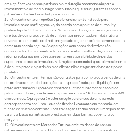
em significativas perdas patrimoniais. A duração recomendada para o
investimento é de médio-longo prazo. Não há quaisquer garantias sobre o
patrimônio do cliente neste tipo de produto.
O investimento em opções é preferencialmente indicado para
investidores de perfil agressivo, de acordo com a política de suitability
praticada pela XP Investimentos. No mercado de opções, são negociados
direitos de compra ou venda de um bem por preço fixado em data futura,
devendo o adquirente do direito negociado pagar um prêmio ao vendedor tal
como num acordo seguro. As operações com esses derivativos são
consideradas de risco muito alto por apresentarem altas relações de risco e
retorno e algumas posições apresentarem a possibilidade de perdas
superiores ao capital investido. A duração recomendada para o investimento
é de curto prazo e o patrimônio do cliente não está garantido neste tipo de
produto.
O investimento em termos são contratos para compra ou a venda de uma
determinada quantidade de ações, a um preço fixado, para liquidação em
prazo determinado. O prazo do contrato a Termo é livremente escolhido
pelos investidores, obedecendo o prazo mínimo de 16 dias e máximo de 999
dias corridos. O preço será o valor da ação adicionado de uma parcela
correspondente aos juros – que são fixados livremente em mercado, em
função do prazo do contrato. Toda transação a termo requer um depósito de
garantia. Essas garantias são prestadas em duas formas: cobertura ou
margem.
O investimento em Mercados Futuros embute riscos de perdas
patrimoniais significativos. Commodity é um objeto ou determinante de