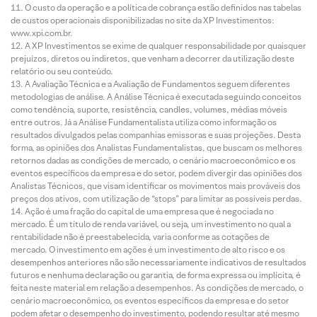
O custo da operação e a política de cobrança estão definidos nas tabelas
de custos operacionais disponibilizadas no site da XP Investimentos:
www.xpi.com.br.
A XP Investimentos se exime de qualquer responsabilidade por quaisquer
prejuízos, diretos ou indiretos, que venham a decorrer da utilização deste
relatório ou seu conteúdo.
A Avaliação Técnica e a Avaliação de Fundamentos seguem diferentes
metodologias de análise. A Análise Técnica é executada seguindo conceitos
como tendência, suporte, resistência, candles, volumes, médias móveis
entre outros. Já a Análise Fundamentalista utiliza como informação os
resultados divulgados pelas companhias emissoras e suas projeções. Desta
forma, as opiniões dos Analistas Fundamentalistas, que buscam os melhores
retornos dadas as condições de mercado, o cenário macroeconômico e os
eventos específicos da empresa e do setor, podem divergir das opiniões dos
Analistas Técnicos, que visam identificar os movimentos mais prováveis dos
preços dos ativos, com utilização de “stops” para limitar as possíveis perdas.
Ação é uma fração do capital de uma empresa que é negociada no
mercado. É um título de renda variável, ou seja, um investimento no qual a
rentabilidade não é preestabelecida, varia conforme as cotações de
mercado. O investimento em ações é um investimento de alto risco e os
desempenhos anteriores não são necessariamente indicativos de resultados
futuros e nenhuma declaração ou garantia, de forma expressa ou implícita, é
feita neste material em relação a desempenhos. As condições de mercado, o
cenário macroeconômico, os eventos específicos da empresa e do setor
podem afetar o desempenho do investimento, podendo resultar até mesmo