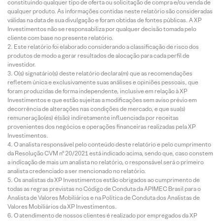
constituindo qualquer tipo de oferta ou solicitação de compra e/ou venda de
qualquer produto. As informações contidas neste relatório são consideradas
válidas na data de sua divulgação e foram obtidas de fontes públicas. A XP
Investimentos não se responsabiliza por qualquer decisão tomada pelo
cliente com base no presente relatório.
Este relatório foi elaborado considerando a classificação de risco dos
produtos de modo a gerar resultados de alocação para cada perfil de
investidor.
O(s) signatário(s) deste relatório declara(m) que as recomendações
refletem única e exclusivamente suas análises e opiniões pessoais, que
foram produzidas de forma independente, inclusive em relação à XP
Investimentos e que estão sujeitas a modificações sem aviso prévio em
decorrência de alterações nas condições de mercado, e que sua(s)
remuneração(es) é(são) indiretamente influenciada por receitas
provenientes dos negócios e operações financeiras realizadas pela XP
Investimentos.
O analista responsável pelo conteúdo deste relatório e pelo cumprimento
da Resolução CVM nº 20/2021 está indicado acima, sendo que, caso constem
a indicação de mais um analista no relatório, o responsável será o primeiro
analista credenciado a ser mencionado no relatório.
Os analistas da XP Investimentos estão obrigados ao cumprimento de
todas as regras previstas no Código de Conduta da APIMEC Brasil para o
Analista de Valores Mobiliários e na Política de Conduta dos Analistas de
Valores Mobiliários da XP Investimentos.
O atendimento de nossos clientes é realizado por empregados da XP