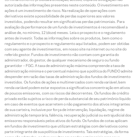
autorizada das informações presentes neste conteúdo. O investimento em
ações é um investimento de risco. Na realização de operações com
derivativos existe a possibilidade de perdas superiores aos valores
investidos, podendo resultar em significativas perdas patrimoniais. Para
avaliação da performance de um fundo de investimentos é recomendável a
análise de, no mínimo, 12 (doze) meses. Leia o prospecto e o regulamento
antes de investir. Todas as informações sobre os produtos, bem como o
regulamento e o prospecto e regulamento aqui listados, podem ser obtidas
com seu agente de investimentos, em nosso site na internet ou no site do
referido gestor. Fundos de investimento não contam com garantia do
administrador, do gestor, de qualquer mecanismo de seguro ou fundo
garantidor – FGC. A taxa de administração máxima compreende a taxa de
administração mínima e o percentual máximo que a política do FUNDO admite
despender em razão das taxas de administração dos fundos de investimento
investidos. Os fundos de ações e multimercados com renda variável /sem
renda variável podem estar expostos a significativa concentração em ativos
de poucos emissores, com os riscos daí decorrentes. Os fundos de crédito
privado estão sujeitos a risco de perda substancial de seu patrimônio líquido
em caso de eventos que acarretem o não pagamento dos ativos integrantes
de sua carteira, inclusive por força de intervenção, liquidação, regime de
administração temporária, falência, recuperação judicial ou extrajudicial dos
emissores responsáveis pelos ativos do fundo. Os fundos de cotas aplicam
em fundos de investimento que utilizam estratégias com derivativos como
parte integrante de sua política de investimento. Tais estratégias, da forma