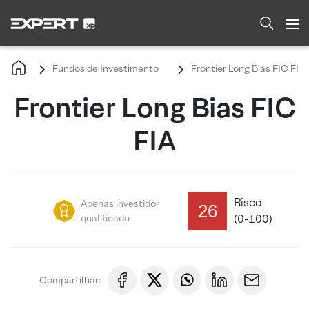
Fundos de Investimento
Frontier Long Bias FIC FIA
Frontier Long Bias FIC
FIA
Risco
Apenas investidor
26
qualificado
(0-100)
Compartilhar: