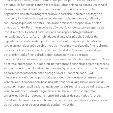
como são adotadas, podem resultar em perdas patrimoniais para seus
cotistas. Os fundos de renda fixa estão sujeitos a risco de perda substancial
de seu patrimônio líquido em caso de eventos que acarretem o não
pagamento dos ativos integrantes de sua carteira, inclusive por força de
intervenção, liquidação, regime de administração temporária, falência,
recuperação judicial ou extrajudicial dos emissores responsáveis pelos
ativos do fundo. Para informações e dúvidas, favor contatar seu agente de
investimentos. Rentabilidade passada não representa garantia de
rentabilidade futura. As rentabilidades divulgadas não são líquidas de
impostos e taxas de saída e performance. As informações publicadas não
levam em consideração os objetivos de investimento, situação financeira ou
necessidades específicas de qualquer investidor. Os investidores devem
obter orientação financeira independente, com base em suas
características pessoais, antes de tomar uma decisão de investimento. Caso
os ativos, operações, fundos e/ou instrumentos financeiros sejam expressos
em uma moeda que não a do investidor, qualquer alteração na taxa de câmbio
pode impactar adversamente o preço, valor ou rentabilidade. A XP
Investimentos não se responsabiliza por decisões de investimentos que
venham a ser tomadas com base nas informações divulgadas e se exime de
qualquer responsabilidade por quaisquer prejuízos, diretos ou indiretos, que
venham a decorrer da utilização dessa plataforma. Os desempenhos
anteriores não são necessariamente indicativos de resultados futuros.
Investimentos nos mercados financeiros e de capitais estão sujeitos a riscos
de perda superior ao valor total do capital investido.