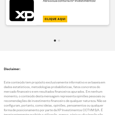
Abra a sua conta na XP Investimentos!
CLIQUE AQUI
Disclaimer:
Este conteúdo tem propósito exclusivamente informativo e se baseia em
dados estatísticos, metodologias probabilísticas, fatos concretos do
mercado financeiro e em resultados financeiros apurados. Em nenhum
momento, o conteúdo desta mensagem representa opiniões pessoais ou
recomendações de investimento financeiro de qualquer natureza. Não se
configuram, portanto, como ideias, opiniões, pensamentos ou qualquer
forma de posicionamento por parte da XP Investimentos CCTVM S/A. É
terminantemente proibida a utilização, acesso, cópia ou divulgação não