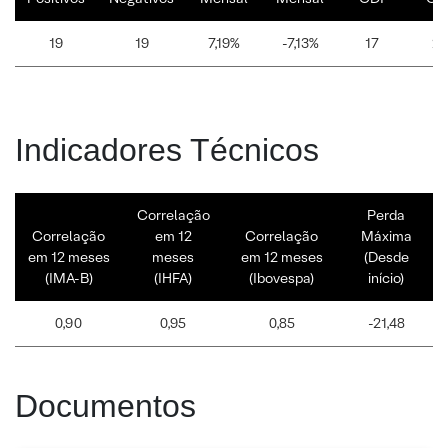
19
19
7,19%
-7,13%
17
21
Indicadores Técnicos
Correlação
Perda
Correlação
em 12
Correlação
Máxima
em 12 meses
meses
em 12 meses
(Desde
(IMA-B)
(IHFA)
(Ibovespa)
início)
0,90
0,95
0,85
-21,48
Documentos