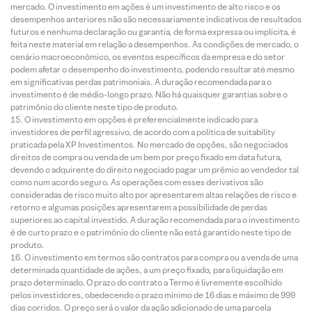
mercado. O investimento em ações é um investimento de alto risco e os
desempenhos anteriores não são necessariamente indicativos de resultados
futuros e nenhuma declaração ou garantia, de forma expressa ou implícita, é
feita neste material em relação a desempenhos. As condições de mercado, o
cenário macroeconômico, os eventos específicos da empresa e do setor
podem afetar o desempenho do investimento, podendo resultar até mesmo
em significativas perdas patrimoniais. A duração recomendada para o
investimento é de médio-longo prazo. Não há quaisquer garantias sobre o
patrimônio do cliente neste tipo de produto.
O investimento em opções é preferencialmente indicado para
investidores de perfil agressivo, de acordo com a política de suitability
praticada pela XP Investimentos. No mercado de opções, são negociados
direitos de compra ou venda de um bem por preço fixado em data futura,
devendo o adquirente do direito negociado pagar um prêmio ao vendedor tal
como num acordo seguro. As operações com esses derivativos são
consideradas de risco muito alto por apresentarem altas relações de risco e
retorno e algumas posições apresentarem a possibilidade de perdas
superiores ao capital investido. A duração recomendada para o investimento
é de curto prazo e o patrimônio do cliente não está garantido neste tipo de
produto.
O investimento em termos são contratos para compra ou a venda de uma
determinada quantidade de ações, a um preço fixado, para liquidação em
prazo determinado. O prazo do contrato a Termo é livremente escolhido
pelos investidores, obedecendo o prazo mínimo de 16 dias e máximo de 999
dias corridos. O preço será o valor da ação adicionado de uma parcela