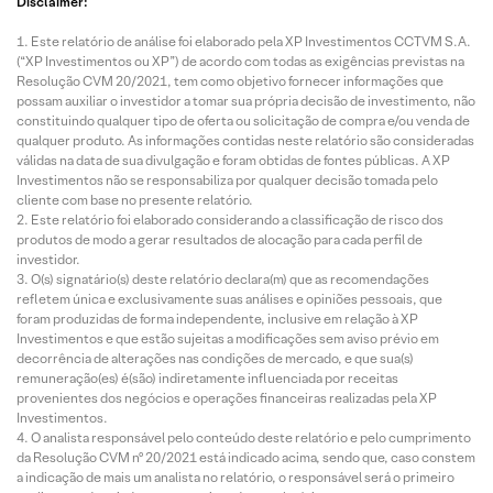
Disclaimer:
Este relatório de análise foi elaborado pela XP Investimentos CCTVM S.A.
(“XP Investimentos ou XP”) de acordo com todas as exigências previstas na
Resolução CVM 20/2021, tem como objetivo fornecer informações que
possam auxiliar o investidor a tomar sua própria decisão de investimento, não
constituindo qualquer tipo de oferta ou solicitação de compra e/ou venda de
qualquer produto. As informações contidas neste relatório são consideradas
válidas na data de sua divulgação e foram obtidas de fontes públicas. A XP
Investimentos não se responsabiliza por qualquer decisão tomada pelo
cliente com base no presente relatório.
Este relatório foi elaborado considerando a classificação de risco dos
produtos de modo a gerar resultados de alocação para cada perfil de
investidor.
O(s) signatário(s) deste relatório declara(m) que as recomendações
refletem única e exclusivamente suas análises e opiniões pessoais, que
foram produzidas de forma independente, inclusive em relação à XP
Investimentos e que estão sujeitas a modificações sem aviso prévio em
decorrência de alterações nas condições de mercado, e que sua(s)
remuneração(es) é(são) indiretamente influenciada por receitas
provenientes dos negócios e operações financeiras realizadas pela XP
Investimentos.
O analista responsável pelo conteúdo deste relatório e pelo cumprimento
da Resolução CVM nº 20/2021 está indicado acima, sendo que, caso constem
a indicação de mais um analista no relatório, o responsável será o primeiro