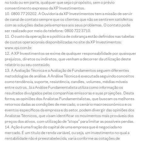
no todo ou em parte, qualquer que seja o propósito, sem o prévio
consentimento expresso da XP Investimentos.
0800 77 20202. A Ouvidoria da XP Investimentos tem a missão de servir
de canal de contato sempre que os clientes que não se sentirem satisfeitos
com as soluções dadas pela empresa aos seus problemas. O contato pode
ser realizado por meio do telefone: 0800 722 3710.
O custo da operação e a política de cobrança estão definidos nas tabelas
de custos operacionais disponibilizadas no site da XP Investimentos:
www.xpi.com.br.
A XP Investimentos se exime de qualquer responsabilidade por quaisquer
prejuízos, diretos ou indiretos, que venham a decorrer da utilização deste
relatório ou seu conteúdo.
A Avaliação Técnica e a Avaliação de Fundamentos seguem diferentes
metodologias de análise. A Análise Técnica é executada seguindo conceitos
como tendência, suporte, resistência, candles, volumes, médias móveis
entre outros. Já a Análise Fundamentalista utiliza como informação os
resultados divulgados pelas companhias emissoras e suas projeções. Desta
forma, as opiniões dos Analistas Fundamentalistas, que buscam os melhores
retornos dadas as condições de mercado, o cenário macroeconômico e os
eventos específicos da empresa e do setor, podem divergir das opiniões dos
Analistas Técnicos, que visam identificar os movimentos mais prováveis dos
preços dos ativos, com utilização de “stops” para limitar as possíveis perdas.
Ação é uma fração do capital de uma empresa que é negociada no
mercado. É um título de renda variável, ou seja, um investimento no qual a
rentabilidade não é preestabelecida, varia conforme as cotações de