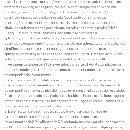
material, é importante que você verifique se a sua pontuação de risco atual
comporta a aplicação nos produtos e/ou a contratação dos serviços em
questão, bem como se há limitações de volume, concentração e/ou
quantidade para a aplicação desejada. Você pode consultar essas
informações diretamente no momento da transmissão da sua ordem ou,
ainda, consultando o risco geral da sua carteira na tela de carteira (Visão
Risco). Caso a sua pontuação de risco atual não comporte a
aplicação/contratação pretendida, ou caso existam limitações em relação à
quantidade e/ou volume financeiro para a referida aplicação/contratação, isto
significa que, com base na composição atual da sua carteira, esta
aplicação/contratação não está adequada ao seu perfil. Em caso de dúvidas
sobre o processo de adequação dos produtos oferecidos pela XP
Investimentos ao seu perfil de investidor, consulte o FAQ. As condições de
mercado, mudanças climáticas e o cenário macroeconômico podem afetar o
desempenho do investimento.
A rentabilidade de produtos financeiros pode apresentar variações e seu
preço ou valor pode aumentar ou diminuir num curto espaço de tempo. Os
desempenhos anteriores não são necessariamente indicativos de resultados
futuros. A rentabilidade divulgada não é líquida de impostos. As informações
presentes neste material são baseadas em simulações e os resultados reais
poderão ser significativamente diferentes.
Este relatório é destinado à circulação exclusiva para a rede de
relacionamento da XP Investimentos, incluindo assessores de
investimentos da XP e clientes da XP, podendo também ser divulgado no site
da XP. Fica proibida sua reprodução ou redistribuição para qualquer pessoa,