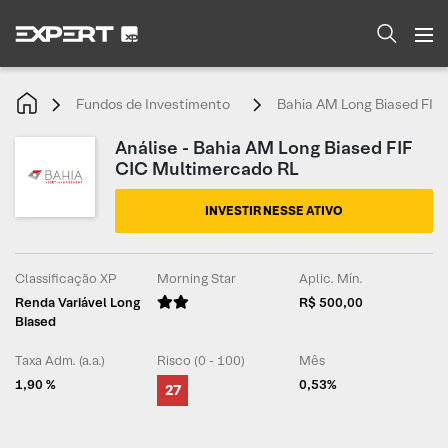
Fundos de Investimento
Bahia AM Long Biased FIF
Análise - Bahia AM Long Biased FIF
CIC Multimercado RL
INVESTIR NESSE ATIVO
Classificação XP
Morning Star
Aplic. Mín.
Renda Variável Long
R$ 500,00
Biased
Taxa Adm. (a.a.)
Risco (0 - 100)
Mês
1,90 %
0,53%
27