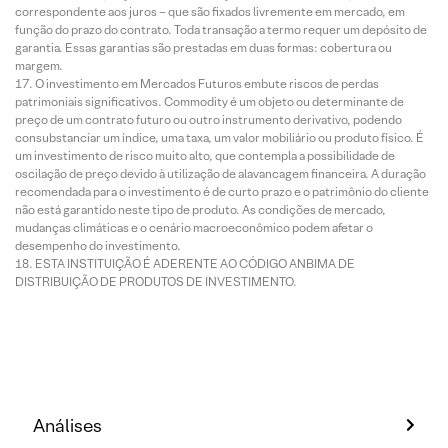
correspondente aos juros – que são fixados livremente em mercado, em
função do prazo do contrato. Toda transação a termo requer um depósito de
garantia. Essas garantias são prestadas em duas formas: cobertura ou
margem.
O investimento em Mercados Futuros embute riscos de perdas
patrimoniais significativos. Commodity é um objeto ou determinante de
preço de um contrato futuro ou outro instrumento derivativo, podendo
consubstanciar um índice, uma taxa, um valor mobiliário ou produto físico. É
um investimento de risco muito alto, que contempla a possibilidade de
oscilação de preço devido à utilização de alavancagem financeira. A duração
recomendada para o investimento é de curto prazo e o patrimônio do cliente
não está garantido neste tipo de produto. As condições de mercado,
mudanças climáticas e o cenário macroeconômico podem afetar o
desempenho do investimento.
ESTA INSTITUIÇÃO É ADERENTE AO CÓDIGO ANBIMA DE
DISTRIBUIÇÃO DE PRODUTOS DE INVESTIMENTO.
Análises