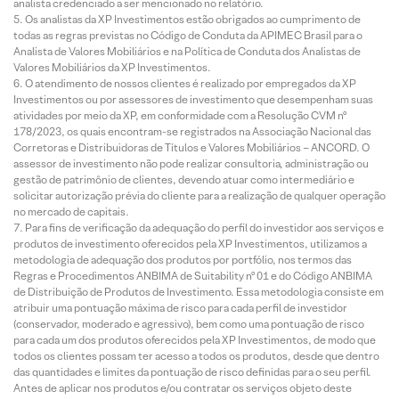
analista credenciado a ser mencionado no relatório.
Os analistas da XP Investimentos estão obrigados ao cumprimento de
todas as regras previstas no Código de Conduta da APIMEC Brasil para o
Analista de Valores Mobiliários e na Política de Conduta dos Analistas de
Valores Mobiliários da XP Investimentos.
O atendimento de nossos clientes é realizado por empregados da XP
Investimentos ou por assessores de investimento que desempenham suas
atividades por meio da XP, em conformidade com a Resolução CVM nº
178/2023, os quais encontram-se registrados na Associação Nacional das
Corretoras e Distribuidoras de Títulos e Valores Mobiliários – ANCORD. O
assessor de investimento não pode realizar consultoria, administração ou
gestão de patrimônio de clientes, devendo atuar como intermediário e
solicitar autorização prévia do cliente para a realização de qualquer operação
no mercado de capitais.
Para fins de verificação da adequação do perfil do investidor aos serviços e
produtos de investimento oferecidos pela XP Investimentos, utilizamos a
metodologia de adequação dos produtos por portfólio, nos termos das
Regras e Procedimentos ANBIMA de Suitability nº 01 e do Código ANBIMA
de Distribuição de Produtos de Investimento. Essa metodologia consiste em
atribuir uma pontuação máxima de risco para cada perfil de investidor
(conservador, moderado e agressivo), bem como uma pontuação de risco
para cada um dos produtos oferecidos pela XP Investimentos, de modo que
todos os clientes possam ter acesso a todos os produtos, desde que dentro
das quantidades e limites da pontuação de risco definidas para o seu perfil.
Antes de aplicar nos produtos e/ou contratar os serviços objeto deste