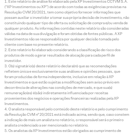
Este relatório de análise foi elaborado pela XP Investimentos CCTVM S.A.
(“XP Investimentos ou XP”) de acordo com todas as exigências previstas na
Resolução CVM 20/2021, tem como objetivo fornecer informações que
possam auxiliar o investidor a tomar sua própria decisão de investimento, não
constituindo qualquer tipo de oferta ou solicitação de compra e/ou venda de
qualquer produto. As informações contidas neste relatório são consideradas
válidas na data de sua divulgação e foram obtidas de fontes públicas. A XP
Investimentos não se responsabiliza por qualquer decisão tomada pelo
cliente com base no presente relatório.
Este relatório foi elaborado considerando a classificação de risco dos
produtos de modo a gerar resultados de alocação para cada perfil de
investidor.
O(s) signatário(s) deste relatório declara(m) que as recomendações
refletem única e exclusivamente suas análises e opiniões pessoais, que
foram produzidas de forma independente, inclusive em relação à XP
Investimentos e que estão sujeitas a modificações sem aviso prévio em
decorrência de alterações nas condições de mercado, e que sua(s)
remuneração(es) é(são) indiretamente influenciada por receitas
provenientes dos negócios e operações financeiras realizadas pela XP
Investimentos.
O analista responsável pelo conteúdo deste relatório e pelo cumprimento
da Resolução CVM nº 20/2021 está indicado acima, sendo que, caso constem
a indicação de mais um analista no relatório, o responsável será o primeiro
analista credenciado a ser mencionado no relatório.
Os analistas da XP Investimentos estão obrigados ao cumprimento de