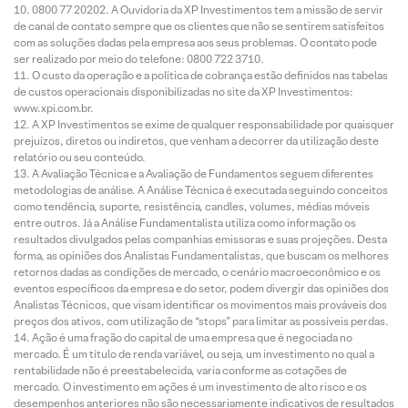
0800 77 20202. A Ouvidoria da XP Investimentos tem a missão de servir
de canal de contato sempre que os clientes que não se sentirem satisfeitos
com as soluções dadas pela empresa aos seus problemas. O contato pode
ser realizado por meio do telefone: 0800 722 3710.
O custo da operação e a política de cobrança estão definidos nas tabelas
de custos operacionais disponibilizadas no site da XP Investimentos:
www.xpi.com.br.
A XP Investimentos se exime de qualquer responsabilidade por quaisquer
prejuízos, diretos ou indiretos, que venham a decorrer da utilização deste
relatório ou seu conteúdo.
A Avaliação Técnica e a Avaliação de Fundamentos seguem diferentes
metodologias de análise. A Análise Técnica é executada seguindo conceitos
como tendência, suporte, resistência, candles, volumes, médias móveis
entre outros. Já a Análise Fundamentalista utiliza como informação os
resultados divulgados pelas companhias emissoras e suas projeções. Desta
forma, as opiniões dos Analistas Fundamentalistas, que buscam os melhores
retornos dadas as condições de mercado, o cenário macroeconômico e os
eventos específicos da empresa e do setor, podem divergir das opiniões dos
Analistas Técnicos, que visam identificar os movimentos mais prováveis dos
preços dos ativos, com utilização de “stops” para limitar as possíveis perdas.
Ação é uma fração do capital de uma empresa que é negociada no
mercado. É um título de renda variável, ou seja, um investimento no qual a
rentabilidade não é preestabelecida, varia conforme as cotações de
mercado. O investimento em ações é um investimento de alto risco e os
desempenhos anteriores não são necessariamente indicativos de resultados