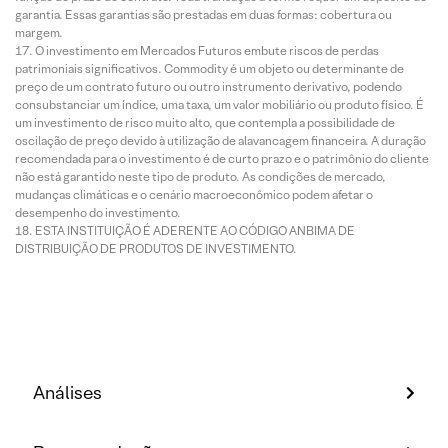
garantia. Essas garantias são prestadas em duas formas: cobertura ou
margem.
O investimento em Mercados Futuros embute riscos de perdas
patrimoniais significativos. Commodity é um objeto ou determinante de
preço de um contrato futuro ou outro instrumento derivativo, podendo
consubstanciar um índice, uma taxa, um valor mobiliário ou produto físico. É
um investimento de risco muito alto, que contempla a possibilidade de
oscilação de preço devido à utilização de alavancagem financeira. A duração
recomendada para o investimento é de curto prazo e o patrimônio do cliente
não está garantido neste tipo de produto. As condições de mercado,
mudanças climáticas e o cenário macroeconômico podem afetar o
desempenho do investimento.
ESTA INSTITUIÇÃO É ADERENTE AO CÓDIGO ANBIMA DE
DISTRIBUIÇÃO DE PRODUTOS DE INVESTIMENTO.
Análises