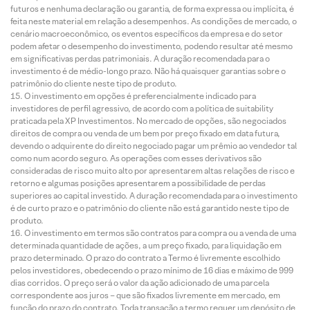
futuros e nenhuma declaração ou garantia, de forma expressa ou implícita, é
feita neste material em relação a desempenhos. As condições de mercado, o
cenário macroeconômico, os eventos específicos da empresa e do setor
podem afetar o desempenho do investimento, podendo resultar até mesmo
em significativas perdas patrimoniais. A duração recomendada para o
investimento é de médio-longo prazo. Não há quaisquer garantias sobre o
patrimônio do cliente neste tipo de produto.
O investimento em opções é preferencialmente indicado para
investidores de perfil agressivo, de acordo com a política de suitability
praticada pela XP Investimentos. No mercado de opções, são negociados
direitos de compra ou venda de um bem por preço fixado em data futura,
devendo o adquirente do direito negociado pagar um prêmio ao vendedor tal
como num acordo seguro. As operações com esses derivativos são
consideradas de risco muito alto por apresentarem altas relações de risco e
retorno e algumas posições apresentarem a possibilidade de perdas
superiores ao capital investido. A duração recomendada para o investimento
é de curto prazo e o patrimônio do cliente não está garantido neste tipo de
produto.
O investimento em termos são contratos para compra ou a venda de uma
determinada quantidade de ações, a um preço fixado, para liquidação em
prazo determinado. O prazo do contrato a Termo é livremente escolhido
pelos investidores, obedecendo o prazo mínimo de 16 dias e máximo de 999
dias corridos. O preço será o valor da ação adicionado de uma parcela
correspondente aos juros – que são fixados livremente em mercado, em
função do prazo do contrato. Toda transação a termo requer um depósito de