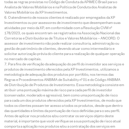
todas as regras previstas no Código de Conduta da APIMEC Brasil para o
Analista de Valores Mobiliários e na Política de Conduta dos Analistas de
Valores Mobiliários da XP Investimentos.
O atendimento de nossos clientes é realizado por empregados da XP
Investimentos ou por assessores de investimento que desempenham suas
atividades por meio da XP, em conformidade com a Resolução CVM nº
178/2023, os quais encontram-se registrados na Associação Nacional das
Corretoras e Distribuidoras de Títulos e Valores Mobiliários – ANCORD. O
assessor de investimento não pode realizar consultoria, administração ou
gestão de patrimônio de clientes, devendo atuar como intermediário e
solicitar autorização prévia do cliente para a realização de qualquer operação
no mercado de capitais.
Para fins de verificação da adequação do perfil do investidor aos serviços e
produtos de investimento oferecidos pela XP Investimentos, utilizamos a
metodologia de adequação dos produtos por portfólio, nos termos das
Regras e Procedimentos ANBIMA de Suitability nº 01 e do Código ANBIMA
de Distribuição de Produtos de Investimento. Essa metodologia consiste em
atribuir uma pontuação máxima de risco para cada perfil de investidor
(conservador, moderado e agressivo), bem como uma pontuação de risco
para cada um dos produtos oferecidos pela XP Investimentos, de modo que
todos os clientes possam ter acesso a todos os produtos, desde que dentro
das quantidades e limites da pontuação de risco definidas para o seu perfil.
Antes de aplicar nos produtos e/ou contratar os serviços objeto deste
material, é importante que você verifique se a sua pontuação de risco atual
comporta a aplicação nos produtos e/ou a contratação dos serviços em