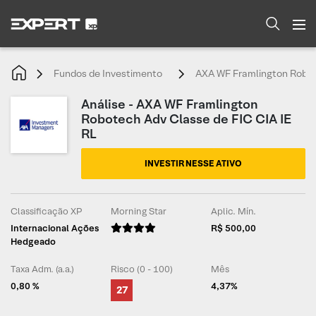
Fundos de Investimento
AXA WF Framlington Robot
Análise - AXA WF Framlington
Robotech Adv Classe de FIC CIA IE
RL
INVESTIR NESSE ATIVO
Classificação XP
Morning Star
Aplic. Mín.
Internacional Ações
R$ 500,00
Hedgeado
Taxa Adm. (a.a.)
Risco (0 - 100)
Mês
0,80 %
4,37%
27