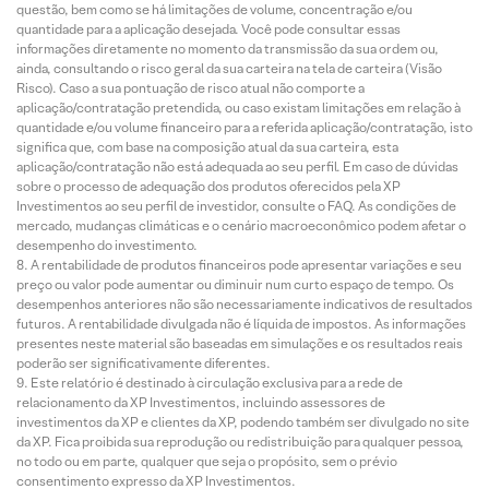
questão, bem como se há limitações de volume, concentração e/ou
quantidade para a aplicação desejada. Você pode consultar essas
informações diretamente no momento da transmissão da sua ordem ou,
ainda, consultando o risco geral da sua carteira na tela de carteira (Visão
Risco). Caso a sua pontuação de risco atual não comporte a
aplicação/contratação pretendida, ou caso existam limitações em relação à
quantidade e/ou volume financeiro para a referida aplicação/contratação, isto
significa que, com base na composição atual da sua carteira, esta
aplicação/contratação não está adequada ao seu perfil. Em caso de dúvidas
sobre o processo de adequação dos produtos oferecidos pela XP
Investimentos ao seu perfil de investidor, consulte o FAQ. As condições de
mercado, mudanças climáticas e o cenário macroeconômico podem afetar o
desempenho do investimento.
A rentabilidade de produtos financeiros pode apresentar variações e seu
preço ou valor pode aumentar ou diminuir num curto espaço de tempo. Os
desempenhos anteriores não são necessariamente indicativos de resultados
futuros. A rentabilidade divulgada não é líquida de impostos. As informações
presentes neste material são baseadas em simulações e os resultados reais
poderão ser significativamente diferentes.
Este relatório é destinado à circulação exclusiva para a rede de
relacionamento da XP Investimentos, incluindo assessores de
investimentos da XP e clientes da XP, podendo também ser divulgado no site
da XP. Fica proibida sua reprodução ou redistribuição para qualquer pessoa,
no todo ou em parte, qualquer que seja o propósito, sem o prévio
consentimento expresso da XP Investimentos.