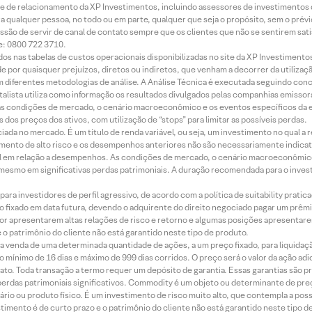
rede de relacionamento da XP Investimentos, incluindo assessores de investimentos
ara qualquer pessoa, no todo ou em parte, qualquer que seja o propósito, sem o pr
ssão de servir de canal de contato sempre que os clientes que não se sentirem sat
e: 0800 722 3710.
dos nas tabelas de custos operacionais disponibilizadas no site da XP Investimento
 por quaisquer prejuízos, diretos ou indiretos, que venham a decorrer da utilizaç
 diferentes metodologias de análise. A Análise Técnica é executada seguindo conc
alista utiliza como informação os resultados divulgados pelas companhias emissora
 condições de mercado, o cenário macroeconômico e os eventos específicos da em
dos preços dos ativos, com utilização de “stops” para limitar as possíveis perdas.
ada no mercado. É um título de renda variável, ou seja, um investimento no qual a r
mento de alto risco e os desempenhos anteriores não são necessariamente indicat
terial em relação a desempenhos. As condições de mercado, o cenário macroeconômi
mesmo em significativas perdas patrimoniais. A duração recomendada para o inves
ra investidores de perfil agressivo, de acordo com a política de suitability prat
 fixado em data futura, devendo o adquirente do direito negociado pagar um prê
or apresentarem altas relações de risco e retorno e algumas posições apresentarem 
o patrimônio do cliente não está garantido neste tipo de produto.
 venda de uma determinada quantidade de ações, a um preço fixado, para liquidaç
 mínimo de 16 dias e máximo de 999 dias corridos. O preço será o valor da ação ad
ato. Toda transação a termo requer um depósito de garantia. Essas garantias são 
rdas patrimoniais significativos. Commodity é um objeto ou determinante de preç
rio ou produto físico. É um investimento de risco muito alto, que contempla a possi
imento é de curto prazo e o patrimônio do cliente não está garantido neste tipo 