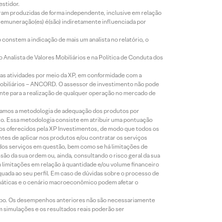
estidor.
foram produzidas de forma independente, inclusive em relação
 remuneração(es) é(são) indiretamente influenciada por
constem a indicação de mais um analista no relatório, o
Analista de Valores Mobiliários e na Política de Conduta dos
s atividades por meio da XP, em conformidade com a
Mobiliários – ANCORD. O assessor de investimento não pode
iente para a realização de qualquer operação no mercado de
lizamos a metodologia de adequação dos produtos por
to. Essa metodologia consiste em atribuir uma pontuação
tos oferecidos pela XP Investimentos, de modo que todos os
ntes de aplicar nos produtos e/ou contratar os serviços
 dos serviços em questão, bem como se há limitações de
o da sua ordem ou, ainda, consultando o risco geral da sua
m limitações em relação à quantidade e/ou volume financeiro
equada ao seu perfil. Em caso de dúvidas sobre o processo de
imáticas e o cenário macroeconômico podem afetar o
empo. Os desempenhos anteriores não são necessariamente
m simulações e os resultados reais poderão ser