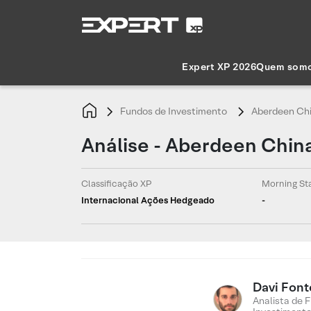
Expert XP 2026
Quem som
Fundos de Investimento
Aberdeen Chin
Análise - Aberdeen China
Classificação XP
Morning St
Internacional Ações Hedgeado
-
Davi Font
Analista de 