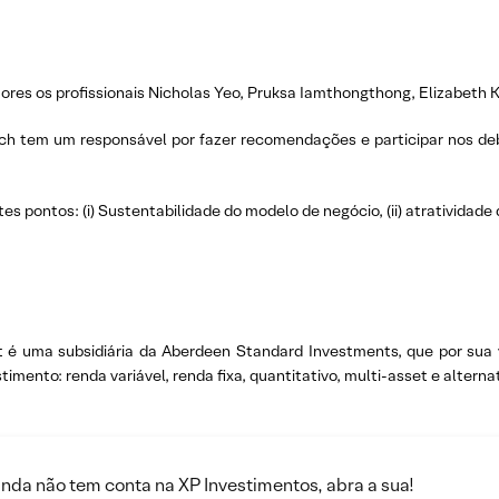
res os profissionais Nicholas Yeo, Pruksa Iamthongthong, Elizabeth Kw
ch tem um responsável por fazer recomendações e participar nos deb
s pontos: (i) Sustentabilidade do modelo de negócio, (ii) atratividade da
 uma subsidiária da Aberdeen Standard Investments, que por sua v
mento: renda variável, renda fixa, quantitativo, multi-asset e alternat
inda não tem conta na XP Investimentos, abra a sua!