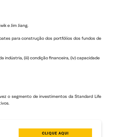
ik e Jim Jiang.
ates para construção dos portfólios dos fundos de
 indústria, (iii) condição financeira, (iv) capacidade
ez o segmento de investimentos da Standard Life
ivos.
CLIQUE AQUI