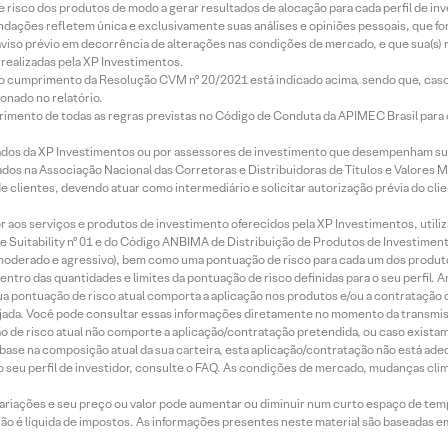
e risco dos produtos de modo a gerar resultados de alocação para cada perfil de inv
mendações refletem única e exclusivamente suas análises e opiniões pessoais, que 
aviso prévio em decorrência de alterações nas condições de mercado, e que sua(s)
realizadas pela XP Investimentos.
lo cumprimento da Resolução CVM nº 20/2021 está indicado acima, sendo que, caso 
onado no relatório.
imento de todas as regras previstas no Código de Conduta da APIMEC Brasil para o 
ados da XP Investimentos ou por assessores de investimento que desempenham sua
os na Associação Nacional das Corretoras e Distribuidoras de Títulos e Valores 
de clientes, devendo atuar como intermediário e solicitar autorização prévia do cl
idor aos serviços e produtos de investimento oferecidos pela XP Investimentos, uti
 Suitability nº 01 e do Código ANBIMA de Distribuição de Produtos de Investimen
r, moderado e agressivo), bem como uma pontuação de risco para cada um dos produ
ntro das quantidades e limites da pontuação de risco definidas para o seu perfil. A
 sua pontuação de risco atual comporta a aplicação nos produtos e/ou a contratação
jada. Você pode consultar essas informações diretamente no momento da transmissã
ação de risco atual não comporte a aplicação/contratação pretendida, ou caso exista
m base na composição atual da sua carteira, esta aplicação/contratação não está ad
 seu perfil de investidor, consulte o FAQ. As condições de mercado, mudanças cl
 variações e seu preço ou valor pode aumentar ou diminuir num curto espaço de t
 não é líquida de impostos. As informações presentes neste material são baseadas e