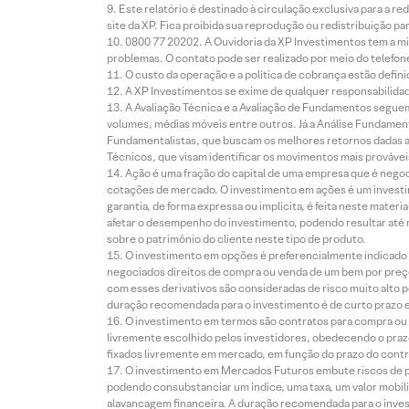
Este relatório é destinado à circulação exclusiva para a 
site da XP. Fica proibida sua reprodução ou redistribuição p
0800 77 20202. A Ouvidoria da XP Investimentos tem a mi
problemas. O contato pode ser realizado por meio do telefon
O custo da operação e a política de cobrança estão defini
A XP Investimentos se exime de qualquer responsabilidade
A Avaliação Técnica e a Avaliação de Fundamentos seguem
volumes, médias móveis entre outros. Já a Análise Fundament
Fundamentalistas, que buscam os melhores retornos dadas as
Técnicos, que visam identificar os movimentos mais prováveis 
Ação é uma fração do capital de uma empresa que é negoci
cotações de mercado. O investimento em ações é um investi
garantia, de forma expressa ou implícita, é feita neste ma
afetar o desempenho do investimento, podendo resultar até 
sobre o patrimônio do cliente neste tipo de produto.
O investimento em opções é preferencialmente indicado pa
negociados direitos de compra ou venda de um bem por preço
com esses derivativos são consideradas de risco muito alto p
duração recomendada para o investimento é de curto prazo e 
O investimento em termos são contratos para compra ou a
livremente escolhido pelos investidores, obedecendo o prazo
fixados livremente em mercado, em função do prazo do contr
O investimento em Mercados Futuros embute riscos de pe
podendo consubstanciar um índice, uma taxa, um valor mobiliá
alavancagem financeira. A duração recomendada para o invest