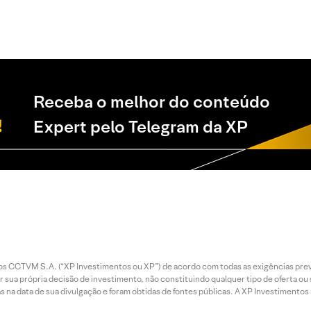
Receba o melhor do conteúdo
Expert pelo Telegram da XP
entos CCTVM S.A. (“XP Investimentos ou XP”) de acordo com todas as exigências p
r sua própria decisão de investimento, não constituindo qualquer tipo de oferta ou
s na data de sua divulgação e foram obtidas de fontes públicas. A XP Investimentos