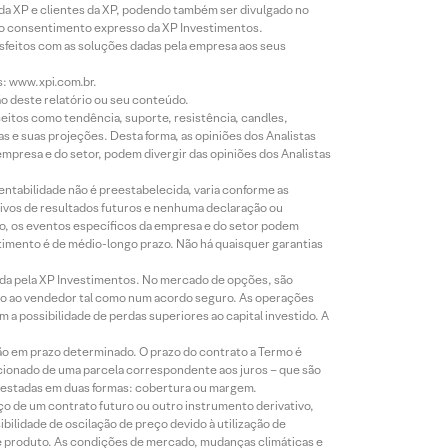
 da XP e clientes da XP, podendo também ser divulgado no
évio consentimento expresso da XP Investimentos.
isfeitos com as soluções dadas pela empresa aos seus
s: www.xpi.com.br.
ão deste relatório ou seu conteúdo.
eitos como tendência, suporte, resistência, candles,
s e suas projeções. Desta forma, as opiniões dos Analistas
presa e do setor, podem divergir das opiniões dos Analistas
entabilidade não é preestabelecida, varia conforme as
ivos de resultados futuros e nenhuma declaração ou
co, os eventos específicos da empresa e do setor podem
timento é de médio-longo prazo. Não há quaisquer garantias
icada pela XP Investimentos. No mercado de opções, são
mio ao vendedor tal como num acordo seguro. As operações
a possibilidade de perdas superiores ao capital investido. A
ão em prazo determinado. O prazo do contrato a Termo é
icionado de uma parcela correspondente aos juros – que são
prestadas em duas formas: cobertura ou margem.
o de um contrato futuro ou outro instrumento derivativo,
bilidade de oscilação de preço devido à utilização de
de produto. As condições de mercado, mudanças climáticas e