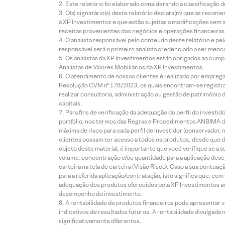
Este relatório foi elaborado considerando a classificação d
O(s) signatário(s) deste relatório declara(m) que as reco
à XP Investimentos e que estão sujeitas a modificações sem 
receitas provenientes dos negócios e operações financeiras 
O analista responsável pelo conteúdo deste relatório e pe
responsável será o primeiro analista credenciado a ser menci
Os analistas da XP Investimentos estão obrigados ao cumpr
Analistas de Valores Mobiliários da XP Investimentos.
O atendimento de nossos clientes é realizado por empreg
Resolução CVM nº 178/2023, os quais encontram-se registrad
realizar consultoria, administração ou gestão de patrimônio 
capitais.
Para fins de verificação da adequação do perfil do invest
portfólio, nos termos das Regras e Procedimentos ANBIMA de
máxima de risco para cada perfil de investidor (conservado
clientes possam ter acesso a todos os produtos, desde que de
objeto deste material, é importante que você verifique se a
volume, concentração e/ou quantidade para a aplicação dese
carteira na tela de carteira (Visão Risco). Caso a sua pontu
para a referida aplicação/contratação, isto significa que, co
adequação dos produtos oferecidos pela XP Investimentos ao
desempenho do investimento.
A rentabilidade de produtos financeiros pode apresentar
indicativos de resultados futuros. A rentabilidade divulgada
significativamente diferentes.