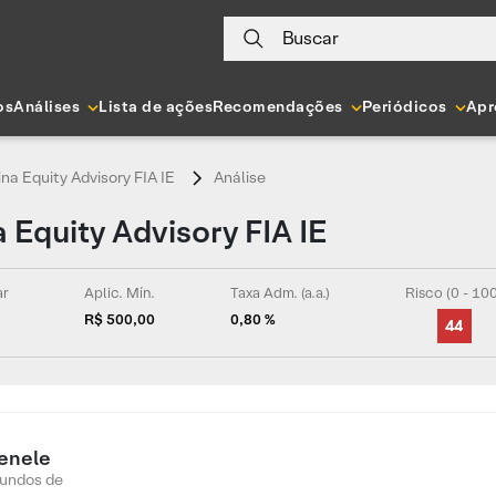
Buscar
os
Análises
Lista de ações
Recomendações
Periódicos
Apr
a Equity Advisory FIA IE
Análise
 Equity Advisory FIA IE
ar
Aplic. Mín.
Taxa Adm. (a.a.)
Risco (0 - 10
R$ 500,00
0,80 %
44
enele
Fundos de