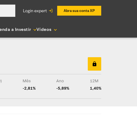
login expert
Abra sua conta XP
enda a Investir
Vídeos
0)
Mês
Ano
12M
-2,81%
-5,89%
1,40%