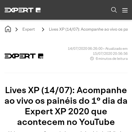
Expert
Lives XP (14/07): Acompanhe ao vivo os pai
14/07/2020 06:26:00 • Atualizado em
15/07/2020 20:56:56
6 minutos de leitura
Lives XP (14/07): Acompanhe
ao vivo os painéis do 1° dia da
Expert XP 2020 que
acontecem no YouTube