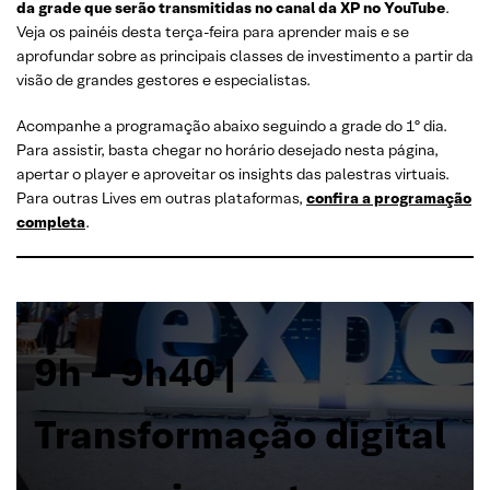
da grade que serão transmitidas no canal da XP no YouTube
.
Veja os painéis desta terça-feira para aprender mais e se
aprofundar sobre as principais classes de investimento a partir da
visão de grandes gestores e especialistas.
Acompanhe a programação abaixo seguindo a grade do 1º dia.
Para assistir, basta chegar no horário desejado nesta página,
apertar o player e aproveitar os insights das palestras virtuais.
Para outras Lives em outras plataformas,
confira a programação
completa
.
9h – 9h40 |
Transformação digital