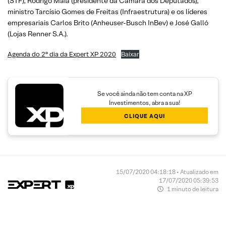
(STF), Rodrigo Maia (presidente da Câmara dos Deputados),
ministro Tarcísio Gomes de Freitas (Infraestrutura) e os líderes
empresariais Carlos Brito (Anheuser-Busch InBev) e José Galló
(Lojas Renner S.A.).
Agenda do 2° dia da Expert XP 2020
Baixar
Se você ainda não tem conta na XP
Investimentos, abra a sua!
CLIQUE AQUI
15/07/2020 04:18:18 • Atualizado em
17/07/2020 05:39:53
1 minuto de leitura