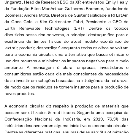
Ungaretti, Head de Research ESG da XP, entrevistou Emily Healy,
da Fundação Ellen MacArthur; Guilherme Brammer, fundador da
Boomera; Andréa Mota, Diretora de Sustentabilidade e RI LatAm
da Coca-Cola, e Kim Gurtensten Fabri, Presidente e CEO da
Earth Renewable Technologies (ERT). Dentre os tópicos
discutidos nessa rica conversa, o principal destaque fica para a
existência de limites físicos do atual modelo econômico de
‘extrair, produzir, desperdiçar’, enquanto todos os olhos se voltam
para a economia circular, uma alternativa que busca otimizar o
uso dos recursos e minimizar os impactos negativos para o meio
ambiente. A mensagem é clara: empresas, investidores e
consumidores estão cada dia mais conscientes da necessidade
de se investir em soluções baseadas na inteligência da natureza,
de modo que os resíduos se tornem insumos para a produção de
novos produtos.
A economia circular diz respeito à produção de materiais que
possam ser utilizados & reutilizados. Segundo uma pesquisa da
Confederação Nacional da Indústria, em 2019, 76,5% das
indústrias desenvolveram alguma iniciativa de economia circular.
Dentre as diferentes práticas, algumas delas são: (i) a otimização