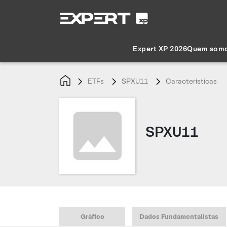
Expert XP 2026
Quem som
ETFs
SPXU11
Características
SPXU11
Gráfico
Dados Fundamentalistas