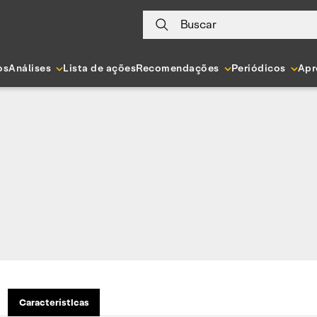
Buscar
os
Análises
Lista de ações
Recomendações
Periódicos
Apr
Características