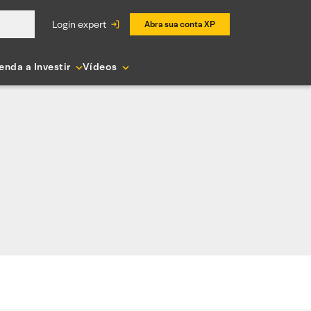
login expert
Abra sua conta XP
enda a Investir
Vídeos