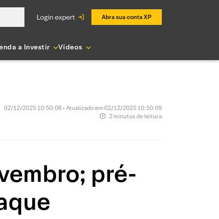
login expert
Abra sua conta XP
enda a Investir
Vídeos
02/12/2025 10:50:08 • Atualizado em 02/12/2025 10:50:09
2 minutos de leitura
vembro; pré-
taque