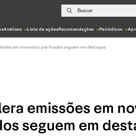
Buscar
os
Análises
Lista de ações
Recomendações
Periódicos
Apr
issões em novembro; pré-fixados seguem em destaque
lera emissões em no
dos seguem em des