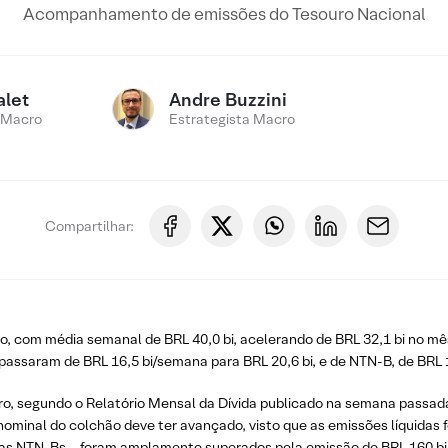
Acompanhamento de emissões do Tesouro Nacional
alet
Andre Buzzini
 Macro
Estrategista Macro
Compartilhar:
o, com média semanal de BRL 40,0 bi, acelerando de BRL 32,1 bi no mê
passaram de BRL 16,5 bi/semana para BRL 20,6 bi, e de NTN-B, de BRL 1,
bro, segundo o Relatório Mensal da Dívida publicado na semana passada
ominal do colchão deve ter avançado, visto que as emissões líquidas f
 NTN-Bs – foram amplamente superados pela emissão de BRL 160 bi. Ap