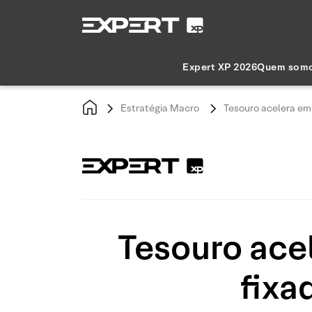
Expert XP 2026
Quem som
Estratégia Macro
Tesouro acelera em
Tesouro ace
fixa