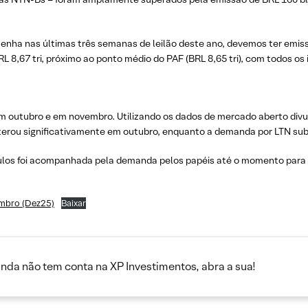
nha nas últimas três semanas de leilão deste ano, devemos ter emissã
RL 8,67 tri, próximo ao ponto médio do PAF (BRL 8,65 tri), com todos 
 em outubro e em novembro. Utilizando os dados de mercado aberto di
terou significativamente em outubro, enquanto a demanda por LTN subi
tulos foi acompanhada pela demanda pelos papéis até o momento para 
embro (Dez25)
Baixar
inda não tem conta na XP Investimentos, abra a sua!