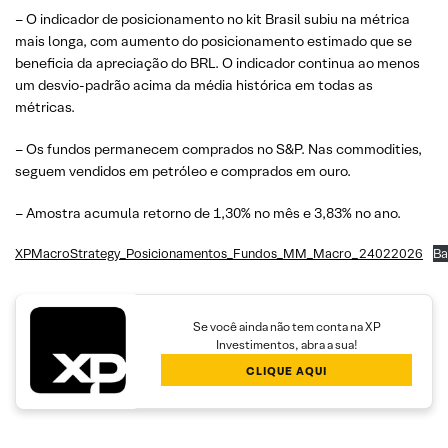
– O indicador de posicionamento no kit Brasil subiu na métrica
mais longa, com aumento do posicionamento estimado que se
beneficia da apreciação do BRL. O indicador continua ao menos
um desvio-padrão acima da média histórica em todas as
métricas.
– Os fundos permanecem comprados no S&P. Nas commodities,
seguem vendidos em petróleo e comprados em ouro.
– Amostra acumula retorno de 1,30% no mês e 3,83% no ano.
XPMacroStrategy_Posicionamentos_Fundos_MM_Macro_24022026
Ba
Se você ainda não tem conta na XP
Investimentos, abra a sua!
CLIQUE AQUI