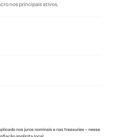
o nos principais ativos.
icado nos juros nominais e nas treasuries – nesse
flação implícita local.