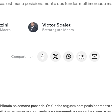
ca estimar o posicionamento dos fundos multimercado macr
zini
Victor Scalet
 Macro
Estrategista Macro
Compartilhar:
blicada na semana passada. Os fundos seguem com posicionamento apl
métrica permanece apontando posicionamento comprado no ouro e na in