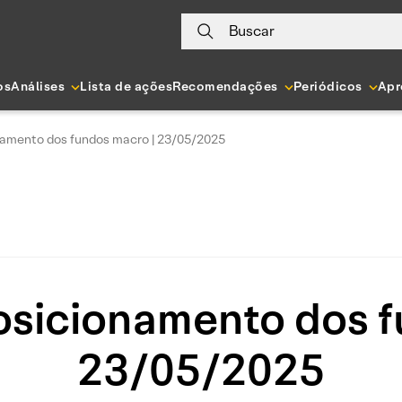
Buscar
os
Análises
Lista de ações
Recomendações
Periódicos
Apr
namento dos fundos macro | 23/05/2025
osicionamento dos f
23/05/2025