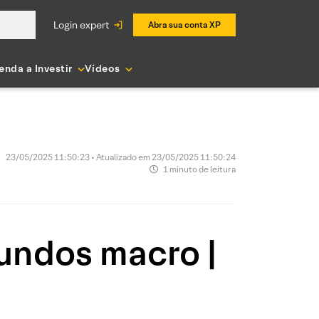
login expert
Abra sua conta XP
enda a Investir
Vídeos
23/05/2025 11:50:23 • Atualizado em 23/05/2025 11:50:24
1 minuto de leitura
undos macro |