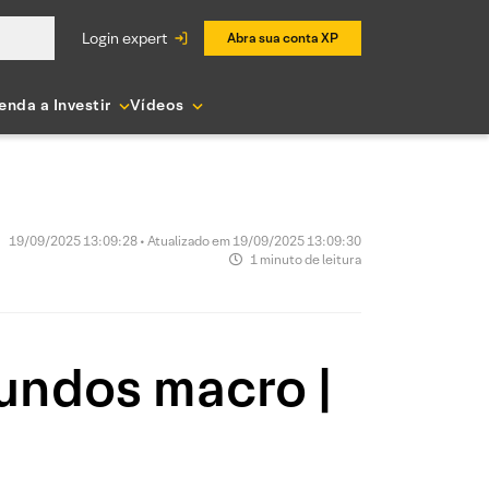
login expert
Abra sua conta XP
enda a Investir
Vídeos
19/09/2025 13:09:28 • Atualizado em 19/09/2025 13:09:30
1 minuto de leitura
undos macro |