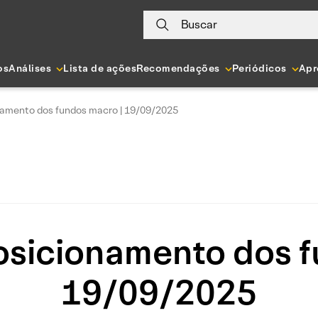
Buscar
os
Análises
Lista de ações
Recomendações
Periódicos
Apr
namento dos fundos macro | 19/09/2025
osicionamento dos f
19/09/2025