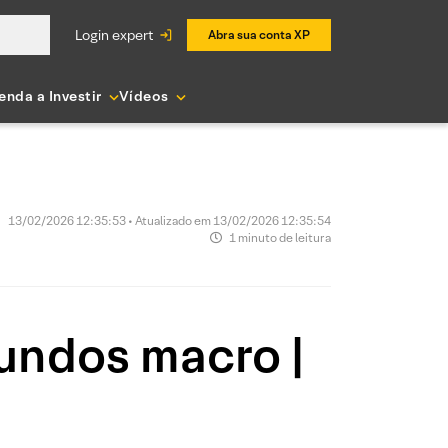
login expert
Abra sua conta XP
enda a Investir
Vídeos
13/02/2026 12:35:53 • Atualizado em 13/02/2026 12:35:54
1 minuto de leitura
undos macro |