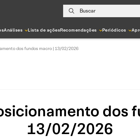
Buscar
os
Análises
Lista de ações
Recomendações
Periódicos
Apr
namento dos fundos macro | 13/02/2026
osicionamento dos f
13/02/2026