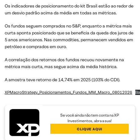
Os indicadores de posicionamento do kit Brasil estão ao redor de
um desvio padrão acima da média em todas as métricas.
Os fundos seguem comprados no S&P, enquanto a métrica mais
curta aponta posicionado que se beneficia da queda dos juros de
5 anos americanos. Nas commodities, permanecem vendidos em
petróleo e comprados em ouro.
A correlação dos retornos dos fundos recuou novamente na
métrica mais curta, mas segue acima da média histórica.
A amostra teve retorno de 14,74% em 2025 (103% do CDI).
XPMacroStrategy_Posicionamentos_Fundos_MM_Macro_08012026
Ba
Se você ainda não tem conta na XP
Investimentos, abra a sua!
CLIQUE AQUI