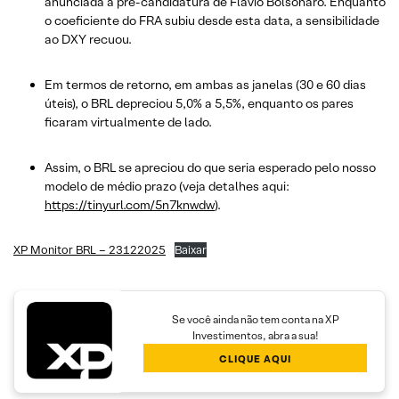
anunciada a pré-candidatura de Flávio Bolsonaro. Enquanto
o coeficiente do FRA subiu desde esta data, a sensibilidade
ao DXY recuou.
Em termos de retorno, em ambas as janelas (30 e 60 dias
úteis), o BRL depreciou 5,0% a 5,5%, enquanto os pares
ficaram virtualmente de lado.
Assim, o BRL se apreciou do que seria esperado pelo nosso
modelo de médio prazo (veja detalhes aqui:
https://tinyurl.com/5n7knwdw
).
XP Monitor BRL – 23122025
Baixar
Se você ainda não tem conta na XP
Investimentos, abra a sua!
CLIQUE AQUI