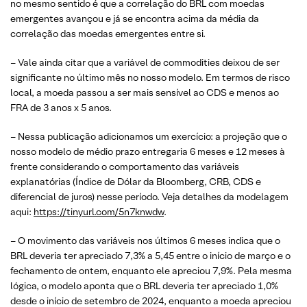
no mesmo sentido é que a correlação do BRL com moedas
emergentes avançou e já se encontra acima da média da
correlação das moedas emergentes entre si.
– Vale ainda citar que a variável de commodities deixou de ser
significante no último mês no nosso modelo. Em termos de risco
local, a moeda passou a ser mais sensível ao CDS e menos ao
FRA de 3 anos x 5 anos.
– Nessa publicação adicionamos um exercício: a projeção que o
nosso modelo de médio prazo entregaria 6 meses e 12 meses à
frente considerando o comportamento das variáveis
explanatórias (Índice de Dólar da Bloomberg, CRB, CDS e
diferencial de juros) nesse período. Veja detalhes da modelagem
aqui:
https://tinyurl.com/5n7knwdw
.
– O movimento das variáveis nos últimos 6 meses indica que o
BRL deveria ter apreciado 7,3% a 5,45 entre o início de março e o
fechamento de ontem, enquanto ele apreciou 7,9%. Pela mesma
lógica, o modelo aponta que o BRL deveria ter apreciado 1,0%
desde o início de setembro de 2024, enquanto a moeda apreciou