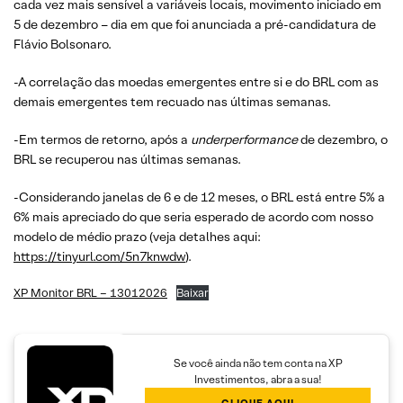
cada vez mais sensível a variáveis locais, movimento iniciado em
5 de dezembro – dia em que foi anunciada a pré-candidatura de
Flávio Bolsonaro.
-A correlação das moedas emergentes entre si e do BRL com as
demais emergentes tem recuado nas últimas semanas.
-Em termos de retorno, após a
underperformance
de dezembro, o
BRL se recuperou nas últimas semanas.
-Considerando janelas de 6 e de 12 meses, o BRL está entre 5% a
6% mais apreciado do que seria esperado de acordo com nosso
modelo de médio prazo (veja detalhes aqui:
https://tinyurl.com/5n7knwdw
).
XP Monitor BRL – 13012026
Baixar
Se você ainda não tem conta na XP
Investimentos, abra a sua!
CLIQUE AQUI