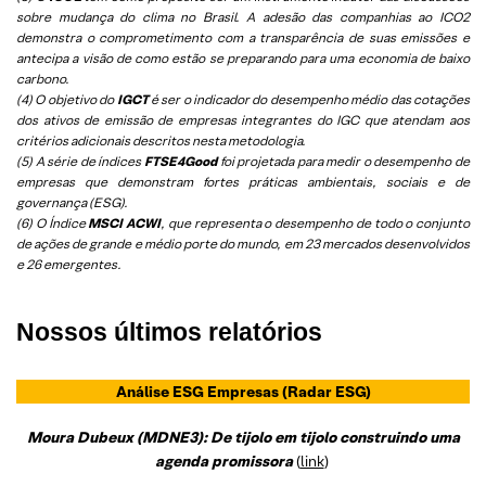
sobre mudança do clima no Brasil. A adesão das companhias ao ICO2
demonstra o comprometimento com a transparência de suas emissões e
antecipa a visão de como estão se preparando para uma economia de baixo
carbono.
(4) O objetivo do
IGCT
é ser o indicador do desempenho médio das cotações
dos ativos de emissão de empresas integrantes do IGC que atendam aos
critérios adicionais descritos nesta metodologia.
(5)
A série de índices
FTSE4Good
foi projetada para medir o desempenho de
empresas que demonstram fortes práticas ambientais, sociais e de
governança (ESG).
(6)
O Índice
MSCI ACWI
, que representa o desempenho de todo o conjunto
de ações de grande e médio porte do mundo, em 23 mercados desenvolvidos
e 26 emergentes.
Nossos últimos relatórios
Análise ESG Empresas
(Radar ESG)
Moura Dubeux (MDNE3): De tijolo em tijolo construindo uma
agenda promissora
(
link
)