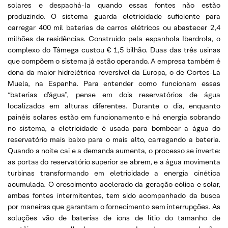
solares e despachá-la quando essas fontes não estão
produzindo. O sistema guarda eletricidade suficiente para
carregar 400 mil baterias de carros elétricos ou abastecer 2,4
milhões de residências. Construído pela espanhola Iberdrola, o
complexo do Tâmega custou € 1,5 bilhão. Duas das três usinas
que compõem o sistema já estão operando. A empresa também é
dona da maior hidrelétrica reversível da Europa, o de Cortes-La
Muela, na Espanha. Para entender como funcionam essas
“baterias d’água”, pense em dois reservatórios de água
localizados em alturas diferentes. Durante o dia, enquanto
painéis solares estão em funcionamento e há energia sobrando
no sistema, a eletricidade é usada para bombear a água do
reservatório mais baixo para o mais alto, carregando a bateria.
Quando a noite cai e a demanda aumenta, o processo se inverte:
as portas do reservatório superior se abrem, e a água movimenta
turbinas transformando em eletricidade a energia cinética
acumulada. O crescimento acelerado da geração eólica e solar,
ambas fontes intermitentes, tem sido acompanhado da busca
por maneiras que garantam o fornecimento sem interrupções. As
soluções vão de baterias de íons de lítio do tamanho de