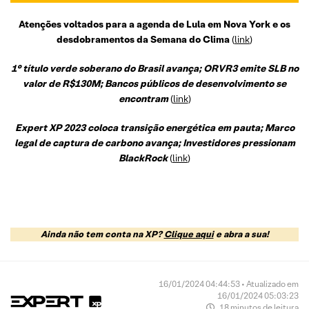
Atenções voltados para a agenda de Lula em Nova York e os
desdobramentos da Semana do Clima
(
link
)
1° título verde soberano do Brasil avança; ORVR3 emite SLB no
valor de R$130M; Bancos públicos de desenvolvimento se
encontram
(
link
)
Expert XP 2023 coloca transição energética em pauta; Marco
legal de captura de carbono avança; Investidores pressionam
BlackRock
(
link
)
Ainda não tem conta na XP?
Clique aqui
e abra a sua!
16/01/2024 04:44:53 • Atualizado em
16/01/2024 05:03:23
18 minutos de leitura