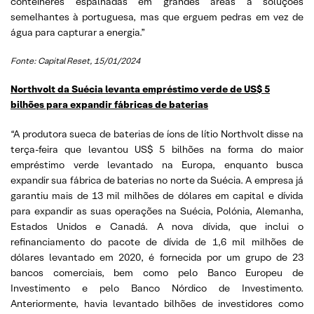
contêineres espalhadas em grandes áreas a soluções
semelhantes à portuguesa, mas que erguem pedras em vez de
água para capturar a energia.”
Fonte:
Capital Reset, 15/01/2024
Northvolt da Suécia levanta empréstimo verde de US$ 5
bilhões para expandir fábricas de baterias
“A produtora sueca de baterias de íons de lítio Northvolt disse na
terça-feira que levantou US$ 5 bilhões na forma do maior
empréstimo verde levantado na Europa, enquanto busca
expandir sua fábrica de baterias no norte da Suécia. A empresa já
garantiu mais de 13 mil milhões de dólares em capital e dívida
para expandir as suas operações na Suécia, Polónia, Alemanha,
Estados Unidos e Canadá. A nova dívida, que inclui o
refinanciamento do pacote de dívida de 1,6 mil milhões de
dólares levantado em 2020, é fornecida por um grupo de 23
bancos comerciais, bem como pelo Banco Europeu de
Investimento e pelo Banco Nórdico de Investimento.
Anteriormente, havia levantado bilhões de investidores como