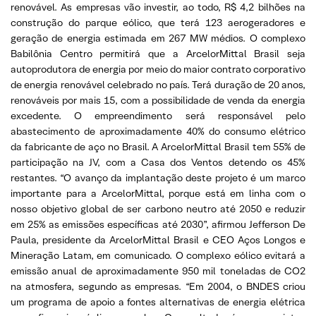
renovável. As empresas vão investir, ao todo, R$ 4,2 bilhões na
construção do parque eólico, que terá 123 aerogeradores e
geração de energia estimada em 267 MW médios. O complexo
Babilônia Centro permitirá que a ArcelorMittal Brasil seja
autoprodutora de energia por meio do maior contrato corporativo
de energia renovável celebrado no país. Terá duração de 20 anos,
renováveis por mais 15, com a possibilidade de venda da energia
excedente. O empreendimento será responsável pelo
abastecimento de aproximadamente 40% do consumo elétrico
da fabricante de aço no Brasil. A ArcelorMittal Brasil tem 55% de
participação na JV, com a Casa dos Ventos detendo os 45%
restantes. “O avanço da implantação deste projeto é um marco
importante para a ArcelorMittal, porque está em linha com o
nosso objetivo global de ser carbono neutro até 2050 e reduzir
em 25% as emissões específicas até 2030”, afirmou Jefferson De
Paula, presidente da ArcelorMittal Brasil e CEO Aços Longos e
Mineração Latam, em comunicado. O complexo eólico evitará a
emissão anual de aproximadamente 950 mil toneladas de CO2
na atmosfera, segundo as empresas. “Em 2004, o BNDES criou
um programa de apoio a fontes alternativas de energia elétrica