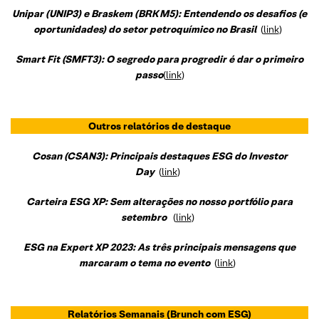
Unipar (UNIP3) e Braskem (BRKM5): Entendendo os desafios (e
oportunidades) do setor petroquímico no Brasil
(
link
)
Smart Fit (SMFT3): O segredo para progredir é dar o primeiro
passo
(
link
)
Outros relatórios de destaque
Cosan (CSAN3): Principais destaques ESG do Investor
Day
(
link
)
Carteira ESG XP: Sem alterações no nosso portfólio para
setembro
(
link
)
ESG na Expert XP 2023: As três principais mensagens que
marcaram o tema no evento
(
link
)
Relatórios Semanais
(Brunch com ESG)