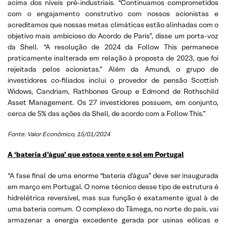
acima dos níveis pré-industriais. “Continuamos comprometidos
com o engajamento construtivo com nossos acionistas e
acreditamos que nossas metas climáticas estão alinhadas com o
objetivo mais ambicioso do Acordo de Paris”, disse um porta-voz
da Shell. “A resolução de 2024 da Follow This permanece
praticamente inalterada em relação à proposta de 2023, que foi
rejeitada pelos acionistas.” Além da Amundi, o grupo de
investidores co-filiados inclui o provedor de pensão Scottish
Widows, Candriam, Rathbones Group e Edmond de Rothschild
Asset Management. Os 27 investidores possuem, em conjunto,
cerca de 5% das ações da Shell, de acordo com a Follow This.”
Fonte:
Valor Econômico, 15/01/2024
A ‘bateria d’água’ que estoca
vento e sol em Portugal
“A fase final de uma enorme “bateria d’água” deve ser inaugurada
em março em Portugal. O nome técnico desse tipo de estrutura é
hidrelétrica reversível, mas sua função é exatamente igual à de
uma bateria comum. O complexo do Tâmega, no norte do país, vai
armazenar a energia excedente gerada por usinas eólicas e