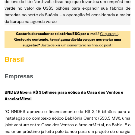
de íons de lítio Northvolt disse hoje que levantou um empréstimo
verde no valor de US$5 bilhões para expandir sua fábrica de
baterias no norte da Suécia – a operação foi considerada a maior
da Europa na agenda verde.
Gostaria de receber os relatórios ESG por e-mail
?
Clique aqui
.
Gostou do conteúdo, tem alguma dúvida ou quer nos enviar uma
sugestão?
Basta deixar um comentário no final do post!
Brasil
Empresas
BNDES libera R$ 3 bilhões para eólica da Casa dos Ventos e
ArcelorMittal
“O BNDES aprovou o financiamento de R$ 3,16 bilhões para a
instalação do complexo eólico Babilônia Centro (553,5 MW), uma
joint venture entre Casa dos Ventos e ArcelorMittal, na Bahia. É o
maior empréstimo já feito pelo banco para um projeto de energia