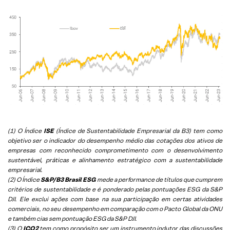
(1) O Índice
ISE
(Índice de Sustentabilidade Empresarial da B3) tem como
objetivo ser o indicador do desempenho médio das cotações dos ativos de
empresas com reconhecido comprometimento com o desenvolvimento
sustentável, práticas e alinhamento estratégico com a sustentabilidade
empresarial.
(2) O Índice
S&P/B3 Brasil ESG
mede a performance de títulos que cumprem
critérios de sustentabilidade e é ponderado pelas pontuações ESG da S&P
DJI. Ele exclui ações com base na sua participação em certas atividades
comerciais, no seu desempenho em comparação com o Pacto Global da ONU
e também cias sem pontuação ESG da S&P DJI.
(3) O
ICO2
tem como propósito ser um instrumento indutor das discussões