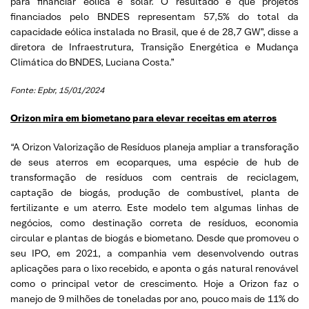
para financiar éolica e solar. O resultado é que projetos
financiados pelo BNDES representam 57,5% do total da
capacidade eólica instalada no Brasil, que é de 28,7 GW”, disse a
diretora de Infraestrutura, Transição Energética e Mudança
Climática do BNDES, Luciana Costa.”
Fonte: Epbr
, 15/01/2024
Orizon mira em biometano para elevar receitas em aterros
“A Orizon Valorização de Resíduos planeja ampliar a transforação
de seus aterros em ecoparques, uma espécie de hub de
transformação de resíduos com centrais de reciclagem,
captação de biogás, produção de combustível, planta de
fertilizante e um aterro. Este modelo tem algumas linhas de
negócios, como destinação correta de resíduos, economia
circular e plantas de biogás e biometano. Desde que promoveu o
seu IPO, em 2021, a companhia vem desenvolvendo outras
aplicações para o lixo recebido, e aponta o gás natural renovável
como o principal vetor de crescimento. Hoje a Orizon faz o
manejo de 9 milhões de toneladas por ano, pouco mais de 11% do