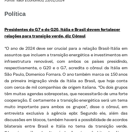
Fonte:
Valor Econômico, 15/01/2024
Política
Presidentes do G7 e do G20, Itália e Brasil devem fortalecer
relações para transição verde, diz Cônsul
“O ano de 2024 deve ser crucial para a relação Brasil-Itália em
assuntos que incluem a transição energética e investimentos em
infraestrutura renovável, com ambos os países presidindo,
respectivamente, o G20 e o G7, acredita o cônsul da Itália em
São Paulo, Domenico Fornara. O ano também marca os 150 anos
da primeira imigração vinda da Itália ao Brasil, que hoje conta
com cerca de mil companhias de origem italiana. “Os dois grupos
têm muitas agendas sobrepostas, que necessitarão de uma forte
cooperação. E certamente a transição energética será um tema
muito importante para ambos os grupos”, disse o cônsul, em
entrevista exclusiva à agência epbr. Segundo ele, além das
discussões em blocos, também haverá a possibilidade de acordos
bilaterais entre Brasil e Itália no tema da transição verde.