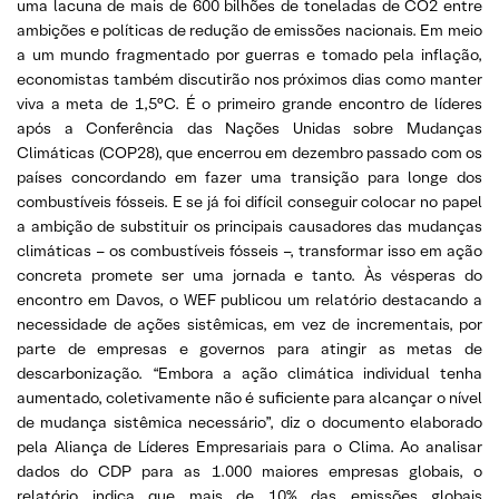
uma lacuna de mais de 600 bilhões de toneladas de CO2 entre
ambições e políticas de redução de emissões nacionais. Em meio
a um mundo fragmentado por guerras e tomado pela inflação,
economistas também discutirão nos próximos dias como manter
viva a meta de 1,5°C. É o primeiro grande encontro de líderes
após a Conferência das Nações Unidas sobre Mudanças
Climáticas (COP28), que encerrou em dezembro passado com os
países concordando em fazer uma transição para longe dos
combustíveis fósseis. E se já foi difícil conseguir colocar no papel
a ambição de substituir os principais causadores das mudanças
climáticas – os combustíveis fósseis –, transformar isso em ação
concreta promete ser uma jornada e tanto. Às vésperas do
encontro em Davos, o WEF publicou um relatório destacando a
necessidade de ações sistêmicas, em vez de incrementais, por
parte de empresas e governos para atingir as metas de
descarbonização. “Embora a ação climática individual tenha
aumentado, coletivamente não é suficiente para alcançar o nível
de mudança sistêmica necessário”, diz o documento elaborado
pela Aliança de Líderes Empresariais para o Clima. Ao analisar
dados do CDP para as 1.000 maiores empresas globais, o
relatório indica que mais de 10% das emissões globais