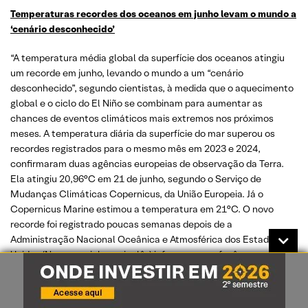
Temperaturas recordes dos oceanos em junho levam o mundo a
‘cenário desconhecido’
“A temperatura média global da superfície dos oceanos atingiu
um recorde em junho, levando o mundo a um “cenário
desconhecido”, segundo cientistas, à medida que o aquecimento
global e o ciclo do El Niño se combinam para aumentar as
chances de eventos climáticos mais extremos nos próximos
meses. A temperatura diária da superfície do mar superou os
recordes registrados para o mesmo mês em 2023 e 2024,
confirmaram duas agências europeias de observação da Terra.
Ela atingiu 20,96°C em 21 de junho, segundo o Serviço de
Mudanças Climáticas Copernicus, da União Europeia. Já o
Copernicus Marine estimou a temperatura em 21°C. O novo
recorde foi registrado poucas semanas depois de a
Administração Nacional Oceânica e Atmosférica dos Estados
Unidos (Noaa, na sigla em inglês) informar que o fenômeno
climático natural El Niño havia se desenvolvido, com as águas do
Pacífico tropical central e oriental, próximas ao Equador,
tornando-se significativamente mais quentes. “O nível sem