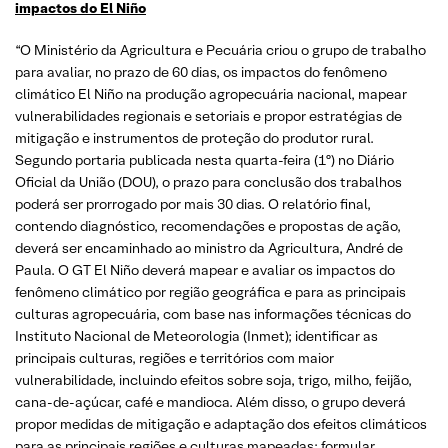
impactos do El Niño
“O Ministério da Agricultura e Pecuária criou o grupo de trabalho
para avaliar, no prazo de 60 dias, os impactos do fenômeno
climático El Niño na produção agropecuária nacional, mapear
vulnerabilidades regionais e setoriais e propor estratégias de
mitigação e instrumentos de proteção do produtor rural.
Segundo portaria publicada nesta quarta-feira (1º) no Diário
Oficial da União (DOU), o prazo para conclusão dos trabalhos
poderá ser prorrogado por mais 30 dias. O relatório final,
contendo diagnóstico, recomendações e propostas de ação,
deverá ser encaminhado ao ministro da Agricultura, André de
Paula. O GT El Niño deverá mapear e avaliar os impactos do
fenômeno climático por região geográfica e para as principais
culturas agropecuária, com base nas informações técnicas do
Instituto Nacional de Meteorologia (Inmet); identificar as
principais culturas, regiões e territórios com maior
vulnerabilidade, incluindo efeitos sobre soja, trigo, milho, feijão,
cana-de-açúcar, café e mandioca. Além disso, o grupo deverá
propor medidas de mitigação e adaptação dos efeitos climáticos
para as principais regiões e culturas mapeadas; formular