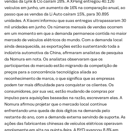
vendas da Lynk & Co caíram 28%. A XPeng entregou 40.126
veículos em junho, um aumento de 16% na comparação anual, ao
passo que as vendas da Li Auto caíram 15%, para 30.895
unidades. A Xiaomi informou que suas entregas ultrapassaram 30
mil unidades em junho. Os números mensais de vendas ocorrem
em um momento em que a demanda permanece contida no maior
mercado de veículos elétricos do mundo. Com a demanda local
ainda desaquecida, as exportações estão sustentando toda a
indústria automotiva da China, afirmaram analistas de pesquisa
da Nomura em nota. Os analistas observaram que os
participantes do mercado estão migrando da competição de
preços para a concorrência tecnológica aliada ao
reconhecimento de marca, o que significa que as empresas
podem ter mais dificuldade para conquistar os clientes. Os
consumidores, por sua vez, estão mudando de compras por
impulso para aquisições baseadas na razão, escreveram eles. A
Nomura afirmou projetar que o mercado local continue
enfrentando uma queda de dois dígitos na demanda pelo
restante do ano, com a demanda externa servindo de suporte. As
ações das fabricantes chinesas de veículos elétricos operavam
amplamente em alta na quinta-feira. A BYD avançou 8,8% em