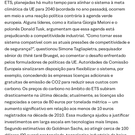
ETS, planejadas há muito tempo para alinhar o sistema à meta
climática da UE para 2040 (acordada no ano passado), ocorrem
em meio a uma reação política contrária à agenda verde
europeia. Alguns líderes, como a italiana Giorgia Meloni e o
polonês Donald Tusk, argumentam que essa agenda está
prejudicando a competitividade industrial. “Como tornar esse
sistema compatível com as atuais pressões de competitividade e
de segurança?”, questionou Simone Tagliapietra, pesquisador
sênior do
think tank
Bruegel, ao comentar o desafio enfrentado
pelos formuladores de políticas da UE. Autoridades da Comissão
Europeia sinalizaram disposição para flexibilizar o sistema, por
exemplo, concedendo às empresas licenças adicionais e
gratuitas de emissão de CO2 para reduzir seus custos com
carbono. Os preços do carbono no âmbito do ETS subiram
drasticamente na última década; atualmente, as licenças são
negociadas a cerca de 80 euros por tonelada métrica — um
aumento significativo em relação aos menos de 10 euros
registrados na década de 2010. Essa mudança ajudou a justificar
investimentos em larga escala em tecnologias mais limpas.
Segundo estimativas do Goldman Sachs, ao atingir cerca de 100
dólares (90 euros) por tonelada, tecnologias industriais de baixo