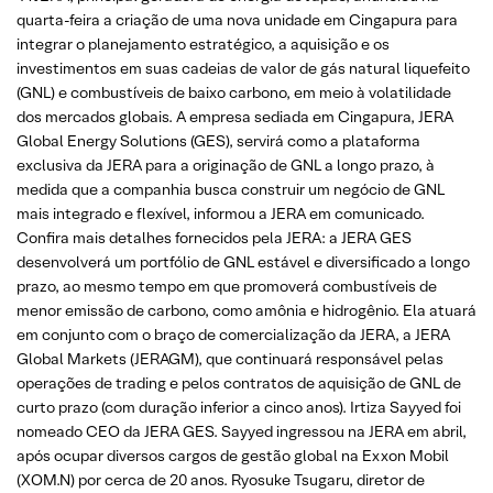
quarta-feira a criação de uma nova unidade em Cingapura para
integrar o planejamento estratégico, a aquisição e os
investimentos em suas cadeias de valor de gás natural liquefeito
(GNL) e combustíveis de baixo carbono, em meio à volatilidade
dos mercados globais. A empresa sediada em Cingapura, JERA
Global Energy Solutions (GES), servirá como a plataforma
exclusiva da JERA para a originação de GNL a longo prazo, à
medida que a companhia busca construir um negócio de GNL
mais integrado e flexível, informou a JERA em comunicado.
Confira mais detalhes fornecidos pela JERA: a JERA GES
desenvolverá um portfólio de GNL estável e diversificado a longo
prazo, ao mesmo tempo em que promoverá combustíveis de
menor emissão de carbono, como amônia e hidrogênio. Ela atuará
em conjunto com o braço de comercialização da JERA, a JERA
Global Markets (JERAGM), que continuará responsável pelas
operações de trading e pelos contratos de aquisição de GNL de
curto prazo (com duração inferior a cinco anos). Irtiza Sayyed foi
nomeado CEO da JERA GES. Sayyed ingressou na JERA em abril,
após ocupar diversos cargos de gestão global na Exxon Mobil
(XOM.N) por cerca de 20 anos. Ryosuke Tsugaru, diretor de