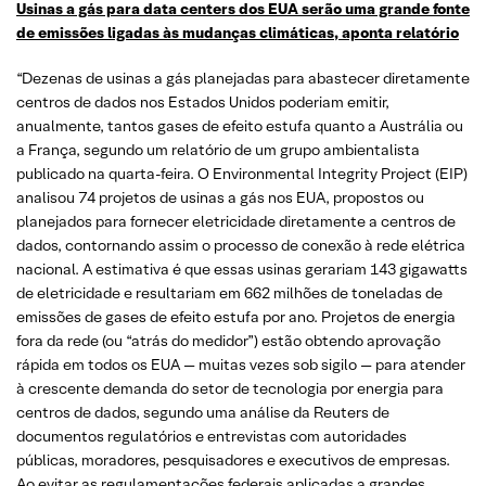
Usinas a gás para data centers dos EUA serão uma grande fonte
de emissões ligadas às mudanças climáticas, aponta relatório
“Dezenas de usinas a gás planejadas para abastecer diretamente
centros de dados nos Estados Unidos poderiam emitir,
anualmente, tantos gases de efeito estufa quanto a Austrália ou
a França, segundo um relatório de um grupo ambientalista
publicado na quarta-feira. O Environmental Integrity Project (EIP)
analisou 74 projetos de usinas a gás nos EUA, propostos ou
planejados para fornecer eletricidade diretamente a centros de
dados, contornando assim o processo de conexão à rede elétrica
nacional. A estimativa é que essas usinas gerariam 143 gigawatts
de eletricidade e resultariam em 662 milhões de toneladas de
emissões de gases de efeito estufa por ano. Projetos de energia
fora da rede (ou “atrás do medidor”) estão obtendo aprovação
rápida em todos os EUA — muitas vezes sob sigilo — para atender
à crescente demanda do setor de tecnologia por energia para
centros de dados, segundo uma análise da Reuters de
documentos regulatórios e entrevistas com autoridades
públicas, moradores, pesquisadores e executivos de empresas.
Ao evitar as regulamentações federais aplicadas a grandes