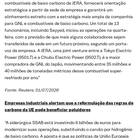
combustíveis de baixo carbono da JERA, fornecerá orientação
estratégica a partir da sede da empresa e garantirá um
alinhamento estreito com a estratégia mais ampla da companhia
para GNL e combustíveis de baixo carbono. Um total de 13
funcionários, incluindo Sayyed, iniciou as operações na quarta-
feira, com a previsão de que mais alguns colaboradores sejam
transferidos da sede em um futuro próximo, segundo um porta-
voz da empresa. A JERA, uma joint venture entre a Tokyo Electric
Power (9501.T) e a Chubu Electric Power (9502.T), é a maior
compradora de GNL do Japão, movimentando entre 35 milhões e
40 milhões de toneladas métricas desse combustível super-
resfriado por ano.”
Fonte:
Reuters
; 01/07/2026
Empresas industriais alertam que a reformulação das regras de
carbono da UE pode beneficiar poluidores
“A siderúrgica SSAB está investindo 6 bilhões de euros para
modernizar suas operações, substituindo o carvão por hidrogênio
de baixo carbono. A aposta é que as políticas da União Europeia