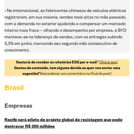
• No internacional, as fabricantes chinesas de veículos elétricos
registraram, em sua maioria, vendas mais altas no mês passado,
com a demanda no exterior ajudando a compensar um mercado
interno mais fraco – olhando o desempenho por empresa, a BYD
manteve-se na liderança de vendas, com as entregas subindo
5,5% em junho, marcando seu segundo mês consecutivo de
crescimento.
Gostaria de receber os relatórios ESG por e-mail
?
Clique aqui
.
Gostou do conteúdo, tem alguma dúvida ou quer nos enviar uma
sugestão?
Basta deixar um comentário no final do post!
Brasil
Empresas
Recife será piloto de projeto global de reciclagem que pode
destravar R$ 300 milhões