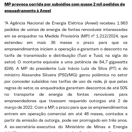
MP provoca corrida por subsídios com quase 2 mil pedidos de
enquadramento à Aneel
“A Agência Nacional de Energia Elétrica (Aneel) recebeu 1.963
pedidos de usinas de energia de fontes renováveis interessadas
em se enquadrar na Medida Provisória (MP) nº 1.212/2024, que
estendeu em mais 36 meses o prazo para que os
empreendimentos iniciem a operação e garantam o desconto na
tarifa de transmissão e distribuição (Tust e Tusd, na sigla do
setor). O montante equivale a uma potência de 84,7 gigawatts
(GW). A MP do presidente Luiz Inácio Lula da Silva (PT) e do
ministro Alexandre Silveira (PSD/MG) gerou polêmica no setor
por conceder subsídios nas tarifas de uso da rede, já que pelas
regras do setor, os enquadrados garantem descontos de até 50%
no transporte de energia de fontes renováveis para
empreendedores que tivessem requerido outorgas até 2 de
março de 2022. Com a MP, o prazo para que os empreendimentos
entrem em operação comercial em até 48 meses, contados a
partir da emissão da outorga, pode ser prorrogado em três anos.
A ex-secretária-executiva do Ministério de Minas e Energia