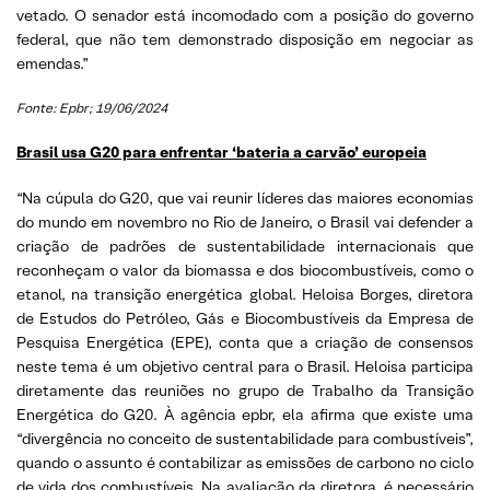
vetado. O senador está incomodado com a posição do governo
federal, que não tem demonstrado disposição em negociar as
emendas.”
Fonte: Epbr; 19/06/2024
Brasil usa G20 para enfrentar ‘bateria a carvão’ europeia
“Na cúpula do G20, que vai reunir líderes das maiores economias
do mundo em novembro no Rio de Janeiro, o Brasil vai defender a
criação de padrões de sustentabilidade internacionais que
reconheçam o valor da biomassa e dos biocombustíveis, como o
etanol, na transição energética global. Heloisa Borges, diretora
de Estudos do Petróleo, Gás e Biocombustíveis da Empresa de
Pesquisa Energética (EPE), conta que a criação de consensos
neste tema é um objetivo central para o Brasil. Heloisa participa
diretamente das reuniões no grupo de Trabalho da Transição
Energética do G20. À agência epbr, ela afirma que existe uma
“divergência no conceito de sustentabilidade para combustíveis”,
quando o assunto é contabilizar as emissões de carbono no ciclo
de vida dos combustíveis. Na avaliação da diretora, é necessário