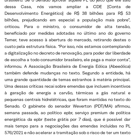
dessa Casa, nós vamos ampliar a CDE [Conta de
Desenvolvimento Energético] de R$ 38 bilhões para R$ 53
bilhões, prejudicando em especial a população mais pobre”,
criticou. Para o ministro, o consumidor de alta tensão,
beneficiado por medidas adotadas no último ano do governo
Temer, teve acesso à abertura do mercado, retirando destes o
custo pela estrutura física. “Por isso, nós estamos contemplando
a digitalização no decreto de renovação, para poder dar liberdade
de escolha a todo consumidor brasileiro, ele paga a maior conta”,
informou. A Associação Brasileira de Energia Eólica (Abeeólica)
também defende mudanças no texto. Segundo a entidade, há
uma grande quantidade de temas estranhos à matéria principal.
Uma dessas críticas recai sobre emendas que incluem incentivos
à geração de energia a carvão, térmicas a gás natural e
pequenas centrais hidrelétricas, que foram mantidas no texto do
Senado. O gabinete do senador Weverton (PDT/MA) afirmou,
semana passada, ao político epbr, serviço premium de política
energética da epbr (teste grátis por 7 dias), que é possível dar
mais tempo para a negociações das emendas incluídas no PL
576/2021 e não acelerar a tramitação sob o risco de ter um texto