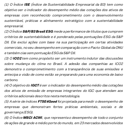
(1) O Índice
ISE
(Índice de Sustentabilidade Empresarial da B3) tem como
objetivo ser o indicador do desempenho médio das cotações dos ativos de
empresas com reconhecido comprometimento com o desenvolvimento
sustentável, práticas e alinhamento estratégico com a sustentabilidade
empresarial.
(2) O Índice
S&P/B3 Brasil ESG
mede a performance de títulos que cumprem
critérios de sustentabilidade e é ponderado pelas pontuações ESG da S&P
DJI. Ele exclui ações com base na sua participação em certas atividades
comerciais, no seu desempenho em comparação com o Pacto Global da ONU
e também cias sem pontuação ESG da S&P DJI.
(3) O
ICO2
tem como propósito ser um instrumento indutor das discussões
sobre mudança do clima no Brasil. A adesão das companhias ao ICO2
demonstra o comprometimento com a transparência de suas emissões e
antecipa a visão de como estão se preparando para uma economia de baixo
carbono.
(4) O objetivo do
IGCT
é ser o indicador do desempenho médio das cotações
dos ativos de emissão de empresas integrantes do IGC que atendam aos
critérios adicionais descritos nesta metodologia.
(5)
A série de índices
FTSE4Good
foi projetada para medir o desempenho de
empresas que demonstram fortes práticas ambientais, sociais e de
governança (ESG).
(6)
O Índice
MSCI ACWI
, que representa o desempenho de todo o conjunto
de ações de grande e médio porte do mundo, em 23 mercados desenvolvidos