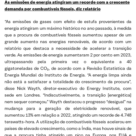
As emissões de energia atingiram um recorde com a crescente
demanda por combustíveis fósseis, diz relatório
“As emissões de gases com efeito de estufa provenientes da
energia atingiram um máximo histórico no ano passado, à medida
que a procura de combustíveis fósseis aumentou apesar de um
grande aumento nas energias renováveis, de acordo com um
relatório que destaca a necessidade de acelerar a transição
verde. As emissões de energia aumentaram 2 por cento em 2023,
ultrapassando pela primeira vez o equivalente a 40
gigatoneladas de CO₂, de acordo com a Revisão Estatística da
Energia Mundial do Instituto de Energia. “A energia limpa ainda
não está a satisfazer a totalidade do crescimento da procura”,
disse Nick Wayth, diretor-executivo do Energy Institute, com
sede em Londres. “Indiscutivelmente, a transição [energética]
nem sequer começou.” Wayth destacou o progresso “desigual” na
mudança para a geração de eletricidade renovável, que
aumentou 13% em relação a 2022, atingindo um recorde de 4.748
terawatts-hora. A utilização de combustíveis fósseis acelerou em
países de elevado crescimento, como a Índia, mas houve sinais de
que a procura tinha atingido um pico na Europa, nos EUA e