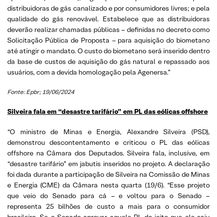
distribuidoras de gás canalizado e por consumidores livres; e pela
qualidade do gás renovável. Estabelece que as distribuidoras
deverão realizar chamadas públicas – definidas no decreto como
Solicitação Pública de Proposta – para aquisição do biometano
até atingir o mandato. O custo do biometano será inserido dentro
da base de custos de aquisição do gás natural e repassado aos
usuários, com a devida homologação pela Agenersa.”
Fonte: Epbr; 19/06/2024
Silveira fala em “desastre tarifário” em PL das eólicas offshore
“O ministro de Minas e Energia, Alexandre Silveira (PSD),
demonstrou descontentamento e criticou o PL das eólicas
offshore na Câmara dos Deputados. Silveira fala, inclusive, em
“desastre tarifário” em jabutis inseridos no projeto. A declaração
foi dada durante a participação de Silveira na Comissão de Minas
e Energia (CME) da Câmara nesta quarta (19/6). “Esse projeto
que veio do Senado para cá – e voltou para o Senado –
representa 25 bilhões de custo a mais para o consumidor
brasileiro. Se o Senado aprovar aquele PL do jeito que ele saiu