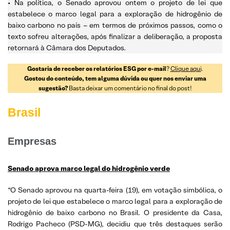
• Na política, o Senado aprovou ontem o projeto de lei que
estabelece o marco legal para a exploração de hidrogênio de
baixo carbono no país – em termos de próximos passos, como o
texto sofreu alterações, após finalizar a deliberação, a proposta
retornará à Câmara dos Deputados.
Gostaria de receber os relatórios ESG por e-mail
?
Clique aqui
.
Gostou do conteúdo, tem alguma dúvida ou quer nos enviar uma
sugestão?
Basta deixar um comentário no final do post!
Brasil
Empresas
Senado aprova marco legal do hidrogênio verde
“O Senado aprovou na quarta-feira (19), em votação simbólica, o
projeto de lei que estabelece o marco legal para a exploração de
hidrogênio de baixo carbono no Brasil. O presidente da Casa,
Rodrigo Pacheco (PSD-MG), decidiu que três destaques serão