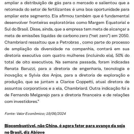
ampliar a distribuição de gás para o mercado e salientou que a
retomada do setor de fertilizantes é uma boa oportunidade para
ampliar este segmento. Ela afirmou também que é fundamental
desenvolver fronteiras exploratórias como Margem Equatorial e
Sul do Brasil. Disse, ainda, que a empresa tem meta de alcançar a
meta de emissões líquidas de carbono zero (“net zero”) em 2050.
Chambriard ressaltou que a Petrobras , como parte do processo
de ampliação da diversidade na companhia, contará em sua
diretoria executiva com quatro mulheres (incluindo ela), 50% do
total de oito executivos. Na semana passada, foram indicadas
Renata Baruzzi, para a diretoria de engenharia, tecnologia e
inovação; e Sylvia dos Anjos, para a diretoria de exploração e
produção, que se juntam a Clarice Coppetti, atual diretora de
assuntos corporativos e a ela, Chambriard. Outra indicação foi a
de Fernando Melgarejo para a diretoria financeira e de relações
com investidores.”
Fonte: Valor Econômico; 19/06/2024
Biocombustível, não China, é agora fator para avanço da soja
no Brasil, diz Abiove