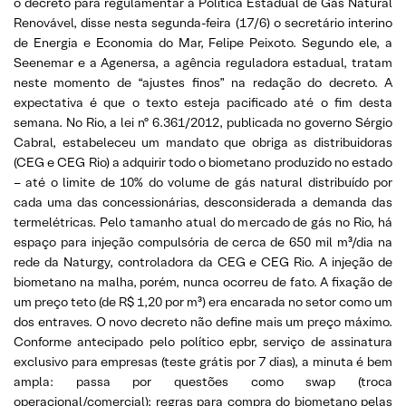
o decreto para regulamentar a Política Estadual de Gás Natural
Renovável, disse nesta segunda-feira (17/6) o secretário interino
de Energia e Economia do Mar, Felipe Peixoto. Segundo ele, a
Seenemar e a Agenersa, a agência reguladora estadual, tratam
neste momento de “ajustes finos” na redação do decreto. A
expectativa é que o texto esteja pacificado até o fim desta
semana. No Rio, a lei nº 6.361/2012, publicada no governo Sérgio
Cabral, estabeleceu um mandato que obriga as distribuidoras
(CEG e CEG Rio) a adquirir todo o biometano produzido no estado
– até o limite de 10% do volume de gás natural distribuído por
cada uma das concessionárias, desconsiderada a demanda das
termelétricas. Pelo tamanho atual do mercado de gás no Rio, há
espaço para injeção compulsória de cerca de 650 mil m³/dia na
rede da Naturgy, controladora da CEG e CEG Rio. A injeção de
biometano na malha, porém, nunca ocorreu de fato. A fixação de
um preço teto (de R$ 1,20 por m³) era encarada no setor como um
dos entraves. O novo decreto não define mais um preço máximo.
Conforme antecipado pelo político epbr, serviço de assinatura
exclusivo para empresas (teste grátis por 7 dias), a minuta é bem
ampla: passa por questões como swap (troca
operacional/comercial); regras para compra do biometano pelas