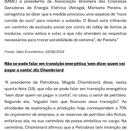
(MME) e presidente da Associação Brasileira das Empresas
Geradoras de Energia Elétrica (Abrage), Marisete Pereira, é
categórica ao dizer que a medida provocou uma espécie de “nova
corrida do ouro” para manter o subsídio. O Brasil está trilhando
um caminho de exclusão social por conta do lobby de fontes já
maduras, como eólica e solar, e que não atendem os requisitos
necessários para trazer estabilidade do sistema”, diz Pereira.”
Fonte: Valor Econômico; 19/06/2024
Não se pode falar em transição energética ‘sem dizer quem vai
pagar a conta’, diz Chambriard
“A presidente da Petrobras, Magda Chambriard, disse, nesta
quarta-feira (19), que não se pode falar em transição energética
“sem dizer quem vai pagar a conta”, no caso, o setor de petróleo.
Segundo ela, “alguém tem que financiar essa transição”. As
atividades de exploração e produção, hoje, correspondem a 70%
do orçamento da empresa, e as reservas de petróleo são finitas,
enfatizou ela, na sua cerimônia de posse simbólica no cargo. Na
cerimônia, Chambriard afirmou que a Petrobras tem intenção de