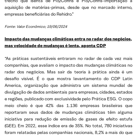
trecho que isenta de PIS/Cofins e PIS/Cofins-Importação a
aquisição de matérias-primas, desde que no marcado interno,
empresas beneficiárias do Rehidro.”
Fonte: Valor Econômico; 19/06/2024
Impacto das mudanças climáticas entra no radar dos negócios,
mas velocidade de mudanças é lenta, aponta CDP
“As práticas sustentáveis entraram no radar de cada vez mais
companhias, que avaliam o impacto das mudanças climáticas no
radar dos negócios. Mas sair da teoria à prática ainda é um
desafio visível. É o que mostra levantamento do CDP Latin
America, organização que administra um sistema mundial de
divulgação de dados ambientais para empresas, cidades, estados
e regiões, publicado com exclusividade pelo Prática ESG. O copo
meio cheio é que 42% das 1.136 empresas brasileiras que
reportaram seus dados de mudanças climáticas têm alguma
iniciativa para redução de emissão de gases de efeito estufa
(GEE). Em 2022, esse índice era de 35%. No total, 780 iniciativas
foram relatadas pelas companhias nacionais, 8,2% a mais do que