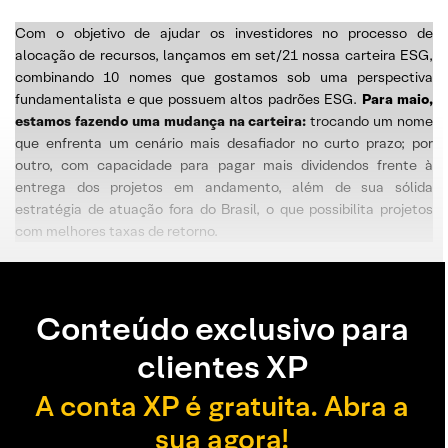
Com o objetivo de ajudar os investidores no processo de
alocação de recursos, lançamos em set/21 nossa carteira ESG,
combinando 10 nomes que gostamos sob uma perspectiva
fundamentalista e que possuem altos padrões ESG.
Para maio,
estamos fazendo uma mudança na carteira:
trocando um nome
que enfrenta um cenário mais desafiador no curto prazo; por
outro, com capacidade para pagar mais dividendos frente à
entrega dos projetos em andamento, além de sua sólida
estratégia de atuação fora do Brasil, o que possibilita projetos
com melhores taxas de retorno.
Conteúdo exclusivo para
clientes XP
A conta XP é gratuita. Abra a
sua agora!