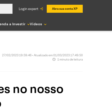
login expert
Abra sua conta XP
enda a Investir
Vídeos
27/02/2023 19:59:46 • Atualizado em 01/03/2023 17:49:50
1 minuto de leitura
es no nosso
o