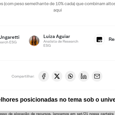
ões (com peso semelhante de 10% cada) que combinam altos
aqui
Luiza Aguiar
Ungaretti
Re
Analista de Research
earch ESG
ESG
Compartilhar:
hores posicionadas no tema sob o unive
rocesso de alocação de recursos, lançamos em set/21 nossa carte