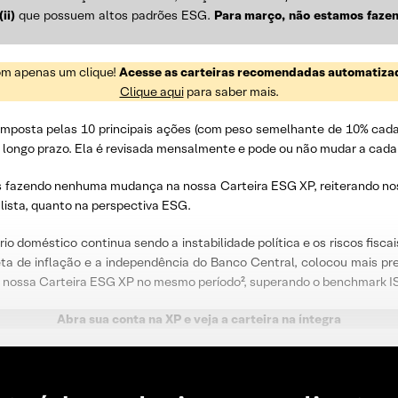
(ii)
que possuem altos padrões ESG.
Para março, não estamos faze
om apenas um clique!
Acesse as carteiras recomendadas automatiza
Clique aqui
para saber mais.
composta pelas 10 principais ações (com peso semelhante de 10% ca
no longo prazo. Ela é revisada mensalmente e pode ou não mudar a cada
 fazendo nenhuma mudança na nossa Carteira ESG XP, reiterando nos
alista, quanto na perspectiva ESG.
rio doméstico continua sendo a instabilidade política e os riscos fisca
ta de inflação e a independência do Banco Central, colocou mais pres
da nossa Carteira ESG XP no mesmo período², superando o benchmark 
Abra sua conta na XP e veja a carteira na íntegra