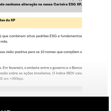
ndo nenhuma alteração na nossa Carteira ESG XP,
das da XP
da) que combinam altos padrões ESG e fundamentos
 mês.
sa visão positiva para os 10 nomes que compõem o
is. Em fevereiro, o embate entre o governo e o Banco
são sobre as ações brasileiras. O índice IBOV caiu
ISE em +390bps.