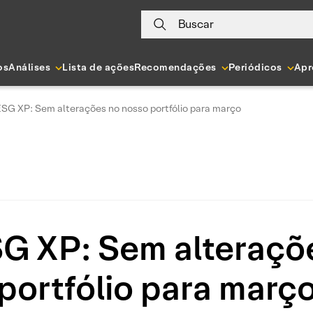
Buscar
os
Análises
Lista de ações
Recomendações
Periódicos
Apr
ESG XP: Sem alterações no nosso portfólio para março
SG XP: Sem alteraçõ
portfólio para març