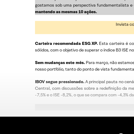
gostamos sob uma perspectiva fundamentalista e
mantendo as mesmas 10 ações.
Invista c
Carteira recomendada ESG XP.
Esta carteira é 
sólidos, com o objetivo de superar o índice B3 ISE 
Sem mudanças este mês.
Para março, não estamos
nosso portfólio, tanto do ponto de vista fundament
IBOV segue pressionado.
A principal pauta no cená
Central, com discussões sobre a redefinição da me
-7,5% e o ISE -8,2%, o que se compara com -4,3% 