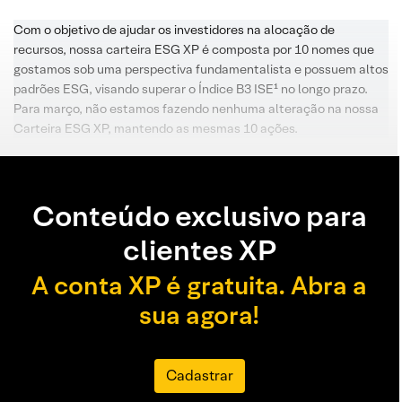
Com o objetivo de ajudar os investidores na alocação de
recursos, nossa carteira ESG XP é composta por 10 nomes que
gostamos sob uma perspectiva fundamentalista e possuem altos
padrões ESG, visando superar o Índice B3 ISE¹ no longo prazo.
Para março, não estamos fazendo nenhuma alteração na nossa
Carteira ESG XP, mantendo as mesmas 10 ações.
Conteúdo exclusivo para
clientes XP
A conta XP é gratuita. Abra a
sua agora!
Cadastrar