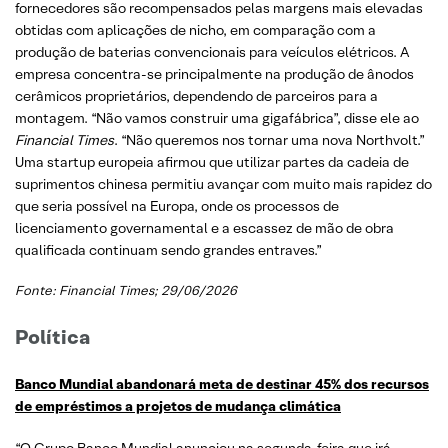
fornecedores são recompensados ​​pelas margens mais elevadas
obtidas com aplicações de nicho, em comparação com a
produção de baterias convencionais para veículos elétricos. A
empresa concentra-se principalmente na produção de ânodos
cerâmicos proprietários, dependendo de parceiros para a
montagem. “Não vamos construir uma gigafábrica”, disse ele ao
Financial Times
. “Não queremos nos tornar uma nova Northvolt.”
Uma startup europeia afirmou que utilizar partes da cadeia de
suprimentos chinesa permitiu avançar com muito mais rapidez do
que seria possível na Europa, onde os processos de
licenciamento governamental e a escassez de mão de obra
qualificada continuam sendo grandes entraves.”
Fonte: Financial Times; 29/06/2026
Política
Banco Mundial abandonará meta de destinar 45% dos recursos
de empréstimos a projetos de mudança climática
“O Grupo Banco Mundial anunciou na segunda-feira que irá