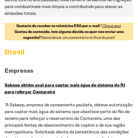
para combustíveis mais limpos e contribuindo para elevar as
emissões totais.
Gostaria de receber os relatórios ESG por e-mail
?
Clique aqui
.
Gostou do conteúdo, tem alguma dúvida ou quer nos enviar uma
sugestão?
Basta deixar um comentário no final do post!
Brasil
Empresas
Sabesp obtém aval para captar mais água de sistema do RJ
para reforçar Cantareira
“A Sabesp, empresa de saneamento paulista, obteve autorização
para captar mais água do sistema que abastece parte do Rio de
Janeiro para reforçar o reservatório do Cantareira, uma das
principais fontes de abastecimento da capital e de sua região
metropolitana. Solicitada diante da persistência das condições