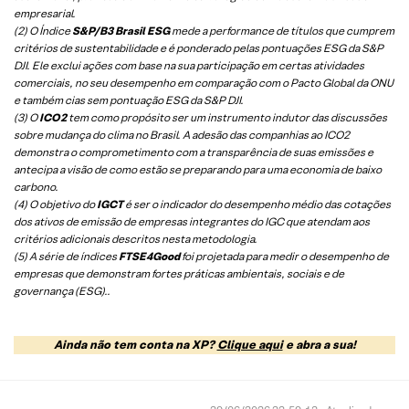
empresarial.
(2) O Índice
S&P/B3 Brasil ESG
mede a performance de títulos que cumprem
critérios de sustentabilidade e é ponderado pelas pontuações ESG da S&P
DJI. Ele exclui ações com base na sua participação em certas atividades
comerciais, no seu desempenho em comparação com o Pacto Global da ONU
e também cias sem pontuação ESG da S&P DJI.
(3) O
ICO2
tem como propósito ser um instrumento indutor das discussões
sobre mudança do clima no Brasil. A adesão das companhias ao ICO2
demonstra o comprometimento com a transparência de suas emissões e
antecipa a visão de como estão se preparando para uma economia de baixo
carbono.
(4) O objetivo do
IGCT
é ser o indicador do desempenho médio das cotações
dos ativos de emissão de empresas integrantes do IGC que atendam aos
critérios adicionais descritos nesta metodologia.
(5)
A série de índices
FTSE4Good
foi projetada para medir o desempenho de
empresas que demonstram fortes práticas ambientais, sociais e de
governança (ESG).
.
Ainda não tem conta na XP?
Clique aqui
e abra a sua!