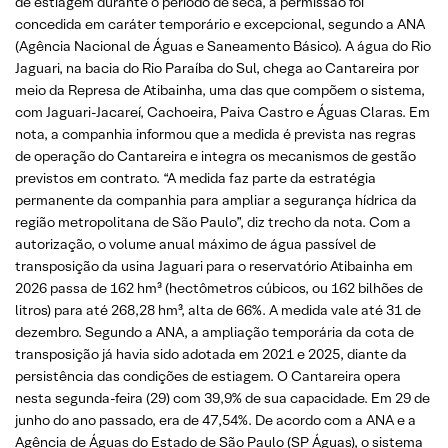
de estiagem durante o período de seca, a permissão foi
concedida em caráter temporário e excepcional, segundo a ANA
(Agência Nacional de Águas e Saneamento Básico). A água do Rio
Jaguari, na bacia do Rio Paraíba do Sul, chega ao Cantareira por
meio da Represa de Atibainha, uma das que compõem o sistema,
com Jaguari-Jacareí, Cachoeira, Paiva Castro e Águas Claras. Em
nota, a companhia informou que a medida é prevista nas regras
de operação do Cantareira e integra os mecanismos de gestão
previstos em contrato. “A medida faz parte da estratégia
permanente da companhia para ampliar a segurança hídrica da
região metropolitana de São Paulo”, diz trecho da nota. Com a
autorização, o volume anual máximo de água passível de
transposição da usina Jaguari para o reservatório Atibainha em
2026 passa de 162 hm³ (hectômetros cúbicos, ou 162 bilhões de
litros) para até 268,28 hm³, alta de 66%. A medida vale até 31 de
dezembro. Segundo a ANA, a ampliação temporária da cota de
transposição já havia sido adotada em 2021 e 2025, diante da
persistência das condições de estiagem. O Cantareira opera
nesta segunda-feira (29) com 39,9% de sua capacidade. Em 29 de
junho do ano passado, era de 47,54%. De acordo com a ANA e a
Agência de Águas do Estado de São Paulo (SP Águas), o sistema