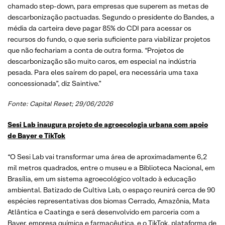
chamado step-down, para empresas que superem as metas de
descarbonização pactuadas. Segundo o presidente do Bandes, a
média da carteira deve pagar 85% do CDI para acessar os
recursos do fundo, o que seria suficiente para viabilizar projetos
que não fechariam a conta de outra forma. “Projetos de
descarbonização são muito caros, em especial na indústria
pesada. Para eles saírem do papel, era necessária uma taxa
concessionada”, diz Saintive.”
Fonte: Capital Reset; 29/06/2026
Sesi Lab inaugura projeto de agroecologia urbana com apoio
de Bayer e TikTok
“O Sesi Lab vai transformar uma área de aproximadamente 6,2
mil metros quadrados, entre o museu e a Biblioteca Nacional, em
Brasília, em um sistema agroecológico voltado à educação
ambiental. Batizado de Cultiva Lab, o espaço reunirá cerca de 90
espécies representativas dos biomas Cerrado, Amazônia, Mata
Atlântica e Caatinga e será desenvolvido em parceria com a
Bayer, empresa química e farmacêutica, e o TikTok, plataforma de