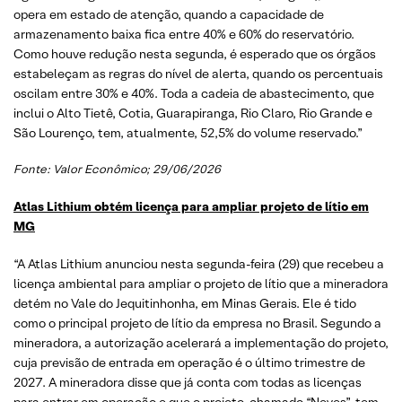
opera em estado de atenção, quando a capacidade de
armazenamento baixa fica entre 40% e 60% do reservatório.
Como houve redução nesta segunda, é esperado que os órgãos
estabeleçam as regras do nível de alerta, quando os percentuais
oscilam entre 30% e 40%. Toda a cadeia de abastecimento, que
inclui o Alto Tietê, Cotia, Guarapiranga, Rio Claro, Rio Grande e
São Lourenço, tem, atualmente, 52,5% do volume reservado.”
Fonte:
Valor Econômico
; 29/06/2026
Atlas Lithium obtém licença para ampliar projeto de lítio em
MG
“A Atlas Lithium anunciou nesta segunda-feira (29) que recebeu a
licença ambiental para ampliar o projeto de lítio que a mineradora
detém no Vale do Jequitinhonha, em Minas Gerais. Ele é tido
como o principal projeto de lítio da empresa no Brasil. Segundo a
mineradora, a autorização acelerará a implementação do projeto,
cuja previsão de entrada em operação é o último trimestre de
2027. A mineradora disse que já conta com todas as licenças
para entrar em operação e que o projeto, chamado “Neves”, tem