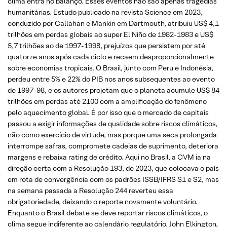
clima entra no balanço. Esses eventos não são apenas tragédias
humanitárias. Estudo publicado na revista Science em 2023,
conduzido por Callahan e Mankin em Dartmouth, atribuiu US$ 4,1
trilhões em perdas globais ao super El Niño de 1982-1983 e US$
5,7 trilhões ao de 1997-1998, prejuízos que persistem por até
quatorze anos após cada ciclo e recaem desproporcionalmente
sobre economias tropicais. O Brasil, junto com Peru e Indonésia,
perdeu entre 5% e 22% do PIB nos anos subsequentes ao evento
de 1997-98, e os autores projetam que o planeta acumule US$ 84
trilhões em perdas até 2100 com a amplificação do fenômeno
pelo aquecimento global. É por isso que o mercado de capitais
passou a exigir informações de qualidade sobre riscos climáticos,
não como exercício de virtude, mas porque uma seca prolongada
interrompe safras, compromete cadeias de suprimento, deteriora
margens e rebaixa rating de crédito. Aqui no Brasil, a CVM ia na
direção certa com a Resolução 193, de 2023, que colocava o país
em rota de convergência com os padrões ISSB/IFRS S1 e S2, mas
na semana passada a Resolução 244 reverteu essa
obrigatoriedade, deixando o reporte novamente voluntário.
Enquanto o Brasil debate se deve reportar riscos climáticos, o
clima segue indiferente ao calendário regulatório. John Elkington,