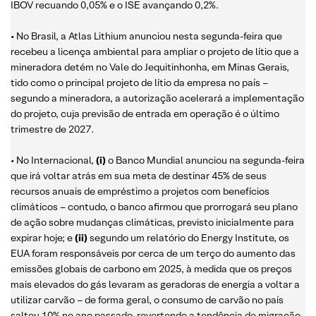
IBOV recuando 0,05% e o ISE avançando 0,2%.
• No Brasil, a Atlas Lithium anunciou nesta segunda-feira que
recebeu a licença ambiental para ampliar o projeto de lítio que a
mineradora detém no Vale do Jequitinhonha, em Minas Gerais,
tido como o principal projeto de lítio da empresa no país –
segundo a mineradora, a autorização acelerará a implementação
do projeto, cuja previsão de entrada em operação é o último
trimestre de 2027.
• No Internacional,
(i)
o Banco Mundial anunciou na segunda-feira
que irá voltar atrás em sua meta de destinar 45% de seus
recursos anuais de empréstimo a projetos com benefícios
climáticos – contudo, o banco afirmou que prorrogará seu plano
de ação sobre mudanças climáticas, previsto inicialmente para
expirar hoje; e
(ii)
segundo um relatório do Energy Institute, os
EUA foram responsáveis por cerca de um terço do aumento das
emissões globais de carbono em 2025, à medida que os preços
mais elevados do gás levaram as geradoras de energia a voltar a
utilizar carvão – de forma geral, o consumo de carvão no país
saltou 10% no ano passado, revertendo a tendência de migração