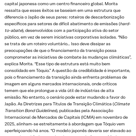
capital japonesa como um centro financeiro global. Morita
ressalta que esses êxitos se baseiam em uma estrutura que
diferencia o Japão de seus pares: roteiros de descarbonização
específicos para setores de difícil abatimento de emissões (
hard-
to-abate
), desenvolvidos com a participação ativa do setor
público, em vez de serem iniciativas corporativas isoladas. “Não
se trata de um roteiro voluntário… Isso deve dissipar as
preocupações de que o financiamento da transição possa
comprometer as iniciativas de combate às mudanças climáticas”,
explica Morita. “Esse tipo de estrutura está muito bem
consolidado em Tóquio.” A questão da credibilidade é importante,
pois o financiamento da transição ainda enfrenta problemas de
imagem em alguns mercados internacionais, onde críticos
temem que ele prolongue a vida útil de indústrias de alta
emissão. No entanto, o cenário pode estar mudando a favor do
Japão. As Diretrizes para Títulos de Transição Climática (
Climate
Transition Bond Guidelines
), publicadas pela Associação
Internacional de Mercados de Capitais (ICMA) em novembro de
2025, alinham-se estreitamente à abordagem que Tóquio vem
aperfeiçoando há anos. “O modelo japonês deveria ser elevado ao