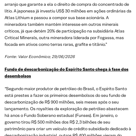
arranjo que garante a ela o direito de compra do concentrado de
lítio. A japonesa já investiu US$ 30 milhões em ações ordinárias da
Atlas Lithium e passou a compor sua base acionária. A
mineradora também mantém interesse em outros minerais
críticos, já que detém 20% de participação na subsidiária Atlas
Critical Minerals, outra mineradora liderada por Fogassa, mas
focada em ativos como terras raras, grafite e titânio.”
Fonte:
Valor Econômico
; 29/06/2026
Fundo de descarbonização do Espírito Santo chega à fase dos
desembolsos
“Segundo maior produtor de petróleo do Brasil, o Espírito Santo
está prestes a fazer os primeiros desembolsos do seu fundo de
descarbonização de R$ 900 milhões, seis meses após o seu
lançamento. Os royalties da exploração de petróleo abastecem
há anos o Fundo Soberano estadual (Funses). Em janeiro, o
governo tirou R$ 500 milhões dos R$ 2,3 bilhões de seu
patrimônio para criar um veículo de crédito subsidiado dedicado à
descarbonização industrial, outros R$ 400 milhões vieram do